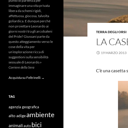
punto di partenza per
immaginare una vita privata
libera da schemi rigidi,
affettuosa, giocosa, talvolta
goliardica. E dunque perché
non proiettare Leonardo ai
giorni nostri tra gli arcobaleni
TERRA DEGLI ORSI
del Pride? Giussani parte da
LA CAS
questo atteggiamento verso le
cose della vita per
un’esplorazione ricca di
19 MARZO 2013
suggestioni sulla sensibilità
sessuale di Leonardo.»
Corriere della Sera
C’è una casetta s
Acquista su Feltrinelli →
TAG
agenzia geografica
ambiente
alto adige
bici
animali
auto