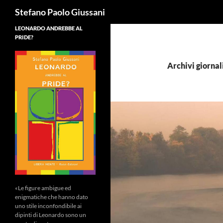
Cerca
Stefano Paolo Giussani
LEONARDO ANDREBBE AL
PRIDE?
Archivi giornal
«Le figure ambigue ed
enigmatiche che hanno dato
uno stile inconfondibile ai
dipinti di Leonardo sono un