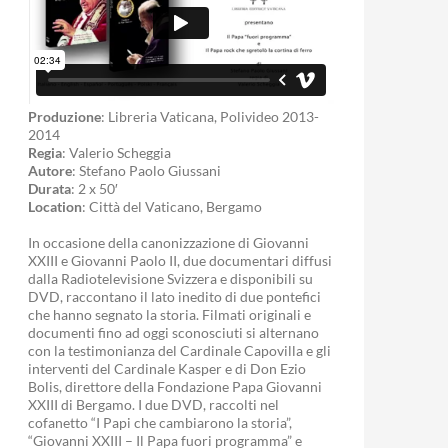
Produzione
: Libreria Vaticana, Polivideo 2013-
2014
Regia
: Valerio Scheggia
Autore
: Stefano Paolo Giussani
Durata
: 2 x 50′
Location
: Città del Vaticano, Bergamo
In occasione della canonizzazione di Giovanni
XXIII e Giovanni Paolo II, due documentari diffusi
dalla Radiotelevisione Svizzera e disponibili su
DVD, raccontano il lato inedito di due pontefici
che hanno segnato la storia. Filmati originali e
documenti fino ad oggi sconosciuti si alternano
con la testimonianza del Cardinale Capovilla e gli
interventi del Cardinale Kasper e di Don Ezio
Bolis, direttore della Fondazione Papa Giovanni
XXIII di Bergamo. I due DVD, raccolti nel
cofanetto “I Papi che cambiarono la storia”,
“Giovanni XXIII – Il Papa fuori programma” e