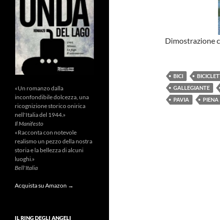
Dimostrazione ch
BICI
BICICLE
«Un romanzo dalla
GALLEGIANTE
inconfondibile dolcezza, una
PAVIA
PIENA
ricognizione storico onirica
nell'Italia del 1944.»
Il Manifesto
«Racconta con notevole
realismo un pezzo della nostra
storia e la bellezza di alcuni
luoghi.»
Bell'Italia
Acquista su Amazon →
IL RING DEGLI ANGELI