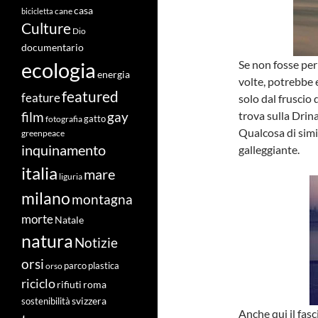
casa
cane
bicicletta
Culture
Dio
documentario
ecologia
Se non fosse per
energia
volte, potrebbe 
featured
feature
solo dal fruscio 
film
gay
trova sulla Drina
fotografia
gatto
Qualcosa di simi
greenpeace
inquinamento
galleggiante.
italia
mare
liguria
milano
montagna
morte
Natale
natura
Notizie
orsi
orso
parco
plastica
riciclo
roma
rifiuti
svizzera
sostenibilità
Anche qui il fasc