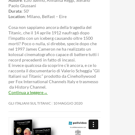
Autore
: Ezio Savino, Annalisa Reggi, Stefano
Paolo Giussani
Durata
: 50′
Location
: Milano, Belfast – Eire
Cosa non sappiamo ancora della tragedia del
Titanic, che il 14 aprile 1912 naufragò dopo
l’impatto con un iceberg causando oltre 1500
morti? Poco o nulla, si direbbe, specie dopo che
nel 1997 James Cameron ne ha realizzato un
kolossal cinematografico capace di battere tutti i
record precedenti in fatto di incassi.
E invece qualcosa da scoprire c’è ancora, e ce lo
racconta il documentario di Valerio Scheggia “Gli
Italiani sul Titanic” prodotto da Cinehollywood
per Fox International Channels Italy e trasmesso
da History Channel.
Continua a leggere
→
GLI ITALIANI SUL TITANIC
10 MAGGIO 2020