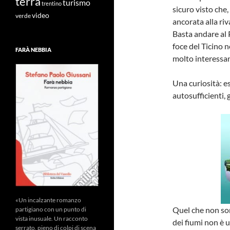
terra
turismo
trentino
sicuro visto che,
video
verde
ancorata alla riv
Basta andare al 
foce del Ticino n
FARÀ NEBBIA
molto interessan
Una curiosità: e
autosufficienti, 
«Un incalzante romanzo
Quel che non sor
partigiano con un punto di
vista inusuale. Un racconto
dei fiumi non è 
serrato, pieno di colpi di scena