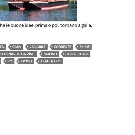
e le buone idee, prima o poi, tornano a galla.
TTA
CASA
CICLABILE
CORRENTE
FIUME
LEONARDO DA VINCI
MULINO
PARCO TICINO
PO
TICINO
TRAGHETTO