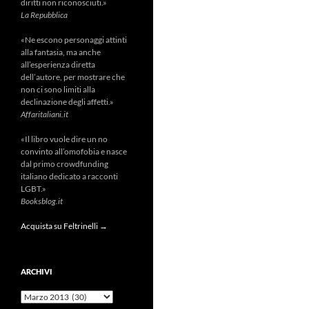
diritti non riconosciuti.»
La Repubblica
«Ne escono personaggi attinti
alla fantasia, ma anche
all’esperienza diretta
dell’autore, per mostrare che
non ci sono limiti alla
declinazione degli affetti.»
Affaritaliani.it
«Il libro vuole dire un no
convinto all’omofobia e nasce
dal primo crowdfunding
italiano dedicato a racconti
LGBT.»
Booksblog.it
Acquista su Feltrinelli →
ARCHIVI
Archivi