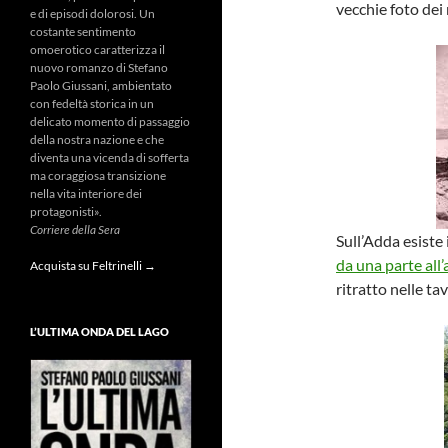
vecchie foto dei 
e di episodi dolorosi. Un
costante sentimento
omoerotico caratterizza il
nuovo romanzo di Stefano
Paolo Giussani, ambientato
con fedeltà storica in un
delicato momento di passaggio
della nostra nazione e che
diventa una vicenda di sofferta
ma coraggiosa transizione
nella vita interiore dei
protagonisti».
Corriere della Sera
Sull’Adda esiste 
da una parte all’
Acquista su Feltrinelli →
ritratto nelle ta
L’ULTIMA ONDA DEL LAGO