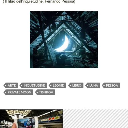
(
Il libro dell’inquietudine,
Fernando Pessoa)
ARTE
INQUETUDINE
LEONID
LIBRO
LUNA
PESSOA
PRIVATE MOON
TISHKOV