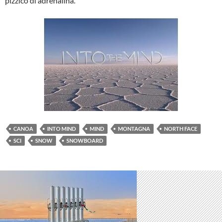
pizzico di adrenalina.
CANOA
INTO MIND
MIND
MONTAGNA
NORTH FACE
SCI
SNOW
SNOWBOARD