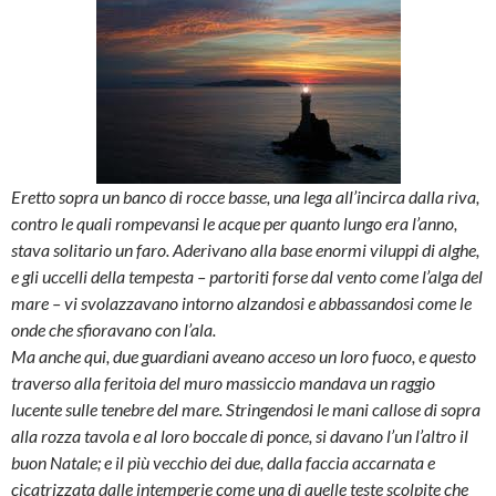
Eretto sopra un banco di rocce basse, una lega all’incirca dalla riva,
contro le quali rompevansi le acque per quanto lungo era l’anno,
stava solitario un faro. Aderivano alla base enormi viluppi di alghe,
e gli uccelli della tempesta – partoriti forse dal vento come l’alga del
mare – vi svolazzavano intorno alzandosi e abbassandosi come le
onde che sfioravano con l’ala.
Ma anche qui, due guardiani aveano acceso un loro fuoco, e questo
traverso alla feritoia del muro massiccio mandava un raggio
lucente sulle tenebre del mare. Stringendosi le mani callose di sopra
alla rozza tavola e al loro boccale di ponce, si davano l’un l’altro il
buon Natale; e il più vecchio dei due, dalla faccia accarnata e
cicatrizzata dalle intemperie come una di quelle teste scolpite che