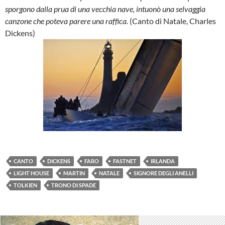
sporgono dalla prua di una vecchia nave, intuonò una selvaggia
canzone che poteva parere una raffica.
(Canto di Natale, Charles
Dickens)
CANTO
DICKENS
FARO
FASTNET
IRLANDA
LIGHT HOUSE
MARTIN
NATALE
SIGNORE DEGLI ANELLI
TOLKIEN
TRONO DI SPADE