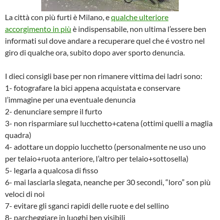
La città con più furti è Milano, e
qualche ulteriore
accorgimento in più
è indispensabile, non ultima l’essere ben
informati sul dove andare a recuperare quel che é vostro nel
giro di qualche ora, subito dopo aver sporto denuncia.
I dieci consigli base per non rimanere vittima dei ladri sono:
1- fotografare la bici appena acquistata e conservare
l’immagine per una eventuale denuncia
2- denunciare sempre il furto
3- non risparmiare sul lucchetto+catena (ottimi quelli a maglia
quadra)
4- adottare un doppio lucchetto (personalmente ne uso uno
per telaio+ruota anteriore, l’altro per telaio+sottosella)
5- legarla a qualcosa di fisso
6- mai lasciarla slegata, neanche per 30 secondi, “loro” son più
veloci di noi
7- evitare gli sganci rapidi delle ruote e del sellino
8- parcheggiare in luoghi ben visibili