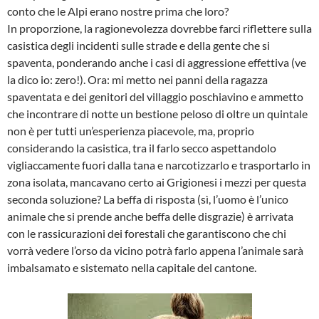
conto che le Alpi erano nostre prima che loro?
In proporzione, la ragionevolezza dovrebbe farci riflettere sulla
casistica degli incidenti sulle strade e della gente che si
spaventa, ponderando anche i casi di aggressione effettiva (ve
la dico io: zero!). Ora: mi metto nei panni della ragazza
spaventata e dei genitori del villaggio poschiavino e ammetto
che incontrare di notte un bestione peloso di oltre un quintale
non è per tutti un’esperienza piacevole, ma, proprio
considerando la casistica, tra il farlo secco aspettandolo
vigliaccamente fuori dalla tana e narcotizzarlo e trasportarlo in
zona isolata, mancavano certo ai Grigionesi i mezzi per questa
seconda soluzione? La beffa di risposta (sì, l’uomo è l’unico
animale che si prende anche beffa delle disgrazie) è arrivata
con le rassicurazioni dei forestali che garantiscono che chi
vorrà vedere l’orso da vicino potrà farlo appena l’animale sarà
imbalsamato e sistemato nella capitale del cantone.