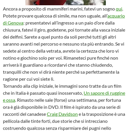
Ancora a proposito di mammiferi marini, fatevi un sogno
qui
.
Potete provare qualcosa di simile, ma non uguale, all’
acquario
di Genova
: presentatevi all’ingresso a un paio d’ore dalla
chiusura, fatevi il giro, godetene, poi tornate alla vasca iniziale
dei delfini. Sarete a quel punto da soli perché tutti gli altri
saranno avanti nel percorso e nessuno sta più entrando. Se vi
sedete al centro della vetrata, avrete la certezza che loro vi
notino e giochino solo per voi. Rimaneteci pure finché non
arriverà il guardiano a ricordarvi che stanno chiudendo,
tranquilli che non vi dirà niente perché sa perfettamente la
ragione per cui voi siete lì.
Tornando alla clip iniziale, le immagini sono tratte da un film
che in Italia è passato quasi inosservato,
Un sapore di ruggine
e ossa
. Rimasto nelle sale (forse) una settimana, per fortuna
ora è già disponibile in DVD. Il film è ispirato da una serie di
racconti del canadese
Craig Davidson
e la trasposizione è una
pellicola dalle tinte forti, due storie che si intrecciano
costruendo qualcosa senza risparmiare dei pugni nello