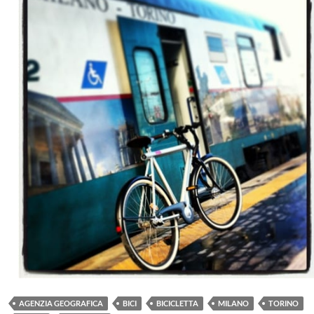
AGENZIA GEOGRAFICA
BICI
BICICLETTA
MILANO
TORINO