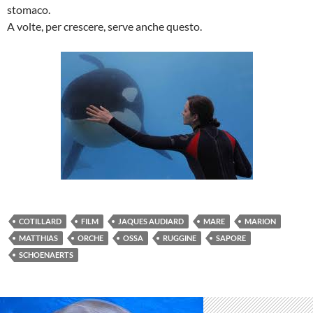
stomaco.
A volte, per crescere, serve anche questo.
COTILLARD
FILM
JAQUES AUDIARD
MARE
MARION
MATTHIAS
ORCHE
OSSA
RUGGINE
SAPORE
SCHOENAERTS