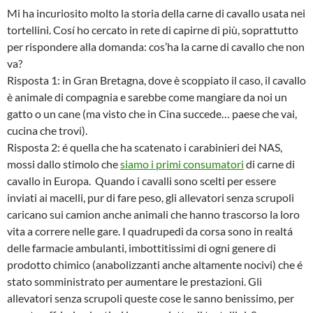
Mi ha incuriosito molto la storia della carne di cavallo usata nei
tortellini. Cosí ho cercato in rete di capirne di più, soprattutto
per rispondere alla domanda: cos’ha la carne di cavallo che non
va?
Risposta 1: in Gran Bretagna, dove è scoppiato il caso, il cavallo
è animale di compagnia e sarebbe come mangiare da noi un
gatto o un cane (ma visto che in Cina succede… paese che vai,
cucina che trovi).
Risposta 2: é quella che ha scatenato i carabinieri dei NAS,
mossi dallo stimolo che
siamo i primi consumatori
di carne di
cavallo in Europa. Quando i cavalli sono scelti per essere
inviati ai macelli, pur di fare peso, gli allevatori senza scrupoli
caricano sui camion anche animali che hanno trascorso la loro
vita a correre nelle gare. I quadrupedi da corsa sono in realtá
delle farmacie ambulanti, imbottitissimi di ogni genere di
prodotto chimico (anabolizzanti anche altamente nocivi) che é
stato somministrato per aumentare le prestazioni. Gli
allevatori senza scrupoli queste cose le sanno benissimo, per