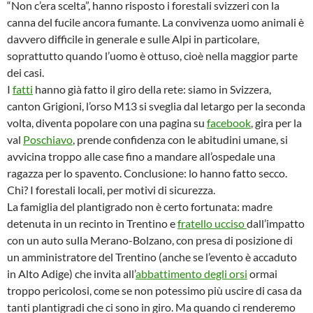
“Non c’era scelta”, hanno risposto i forestali svizzeri con la
canna del fucile ancora fumante. La convivenza uomo animali è
davvero difficile in generale e sulle Alpi in particolare,
soprattutto quando l’uomo è ottuso, cioè nella maggior parte
dei casi.
I
fatti
hanno già fatto il giro della rete: siamo in Svizzera,
canton Grigioni, l’orso M13 si sveglia dal letargo per la seconda
volta, diventa popolare con una pagina su
facebook
, gira per la
val
Poschiavo
, prende confidenza con le abitudini umane, si
avvicina troppo alle case fino a mandare all’ospedale una
ragazza per lo spavento. Conclusione: lo hanno fatto secco.
Chi? I forestali locali, per motivi di sicurezza.
La famiglia del plantigrado non è certo fortunata: madre
detenuta in un recinto in Trentino e
fratello ucciso
dall’impatto
con un auto sulla Merano-Bolzano, con presa di posizione di
un amministratore del Trentino (anche se l’evento è accaduto
in Alto Adige) che invita all’
abbattimento degli orsi
ormai
troppo pericolosi, come se non potessimo più uscire di casa da
tanti plantigradi che ci sono in giro. Ma quando ci renderemo