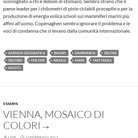
sconsigliato a chi è debole di stomaco. Sembra strano che il
paese leader per i chilometri di piste ciclabili procapite e per la
produzione di energia eolica scivoli sui mammiferi marini più
affini all’uomo. Copenaghen sembra ignorare il problema e le
voci di condanna che si levano dalla comunità internazionale.
AGENZIA GEOGRAFICA
BAGNO
DANIMARCA
DELFINI
DELFINO
FAR OER
ISRAELE
MARE
MATTANZA
NUOTO
STAMPA
VIENNA, MOSAICO DI
COLORI→
LINK
22 FEBBRAIO 2013