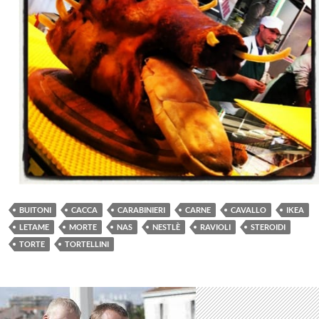
BUITONI
CACCA
CARABINIERI
CARNE
CAVALLO
IKEA
LETAME
MORTE
NAS
NESTLÈ
RAVIOLI
STEROIDI
TORTE
TORTELLINI