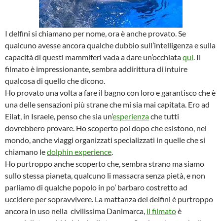
I delfini si chiamano per nome, ora è anche provato. Se
qualcuno avesse ancora qualche dubbio sull’intelligenza e sulla
capacità di questi mammiferi vada a dare un’occhiata
qui
. Il
filmato è impressionante, sembra addirittura di intuire
qualcosa di quello che dicono.
Ho provato una volta a fare il bagno con loro e garantisco che è
una delle sensazioni più strane che mi sia mai capitata. Ero ad
Eilat, in Israele, penso che sia un’
esperienza
che tutti
dovrebbero provare. Ho scoperto poi dopo che esistono, nel
mondo, anche viaggi organizzati specializzati in quelle che si
chiamano le
dolphin experience
.
Ho purtroppo anche scoperto che, sembra strano ma siamo
sullo stessa pianeta, qualcuno li massacra senza pietà, e non
parliamo di qualche popolo in po’ barbaro costretto ad
uccidere per sopravvivere. La mattanza dei delfini è purtroppo
ancora in uso nella civilissima Danimarca,
il filmato
è