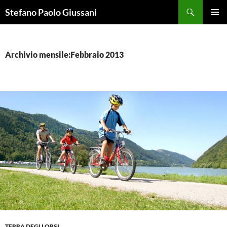
Vai
Cerca
Stefano Paolo Giussani
al
MENU
contenuto
PRINCI
Archivio mensile:Febbraio 2013
TERRA DEGLI ORSI