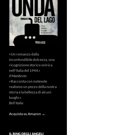
«Un romanzo dalla
inconfondibile dolcezza, una
ricognizione storico onirica
nell'Italia del 1944.»
Il Manifesto
«Racconta con notevole
realismo un pezzo della nostra
storia e la bellezza di alcuni
luoghi.»
Bell'Italia
Acquista su Amazon →
IL RING DEGLI ANGELI