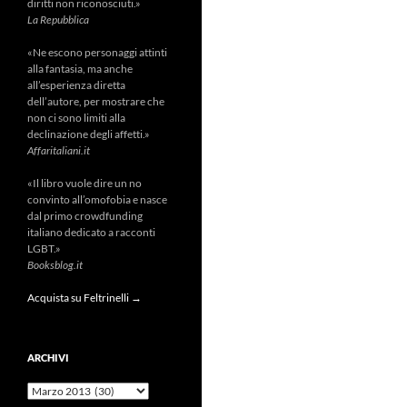
diritti non riconosciuti.»
La Repubblica
«Ne escono personaggi attinti
alla fantasia, ma anche
all’esperienza diretta
dell’autore, per mostrare che
non ci sono limiti alla
declinazione degli affetti.»
Affaritaliani.it
«Il libro vuole dire un no
convinto all’omofobia e nasce
dal primo crowdfunding
italiano dedicato a racconti
LGBT.»
Booksblog.it
Acquista su Feltrinelli →
ARCHIVI
Archivi