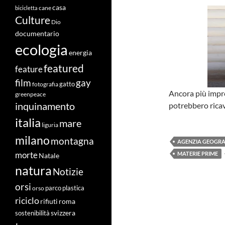
casa
cane
bicicletta
Culture
Dio
documentario
ecologia
energia
featured
feature
film
gay
fotografia
gatto
Ancora più impre
greenpeace
inquinamento
potrebbero ricav
italia
mare
liguria
milano
montagna
AGENZIA GEOGRA
morte
MATERIE PRIME
Natale
natura
Notizie
orsi
orso
parco
plastica
riciclo
roma
rifiuti
svizzera
sostenibilità