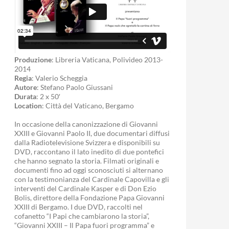
Produzione
: Libreria Vaticana, Polivideo 2013-
2014
Regia
: Valerio Scheggia
Autore
: Stefano Paolo Giussani
Durata
: 2 x 50′
Location
: Città del Vaticano, Bergamo
In occasione della canonizzazione di Giovanni
XXIII e Giovanni Paolo II, due documentari diffusi
dalla Radiotelevisione Svizzera e disponibili su
DVD, raccontano il lato inedito di due pontefici
che hanno segnato la storia. Filmati originali e
documenti fino ad oggi sconosciuti si alternano
con la testimonianza del Cardinale Capovilla e gli
interventi del Cardinale Kasper e di Don Ezio
Bolis, direttore della Fondazione Papa Giovanni
XXIII di Bergamo. I due DVD, raccolti nel
cofanetto “I Papi che cambiarono la storia”,
“Giovanni XXIII – Il Papa fuori programma” e