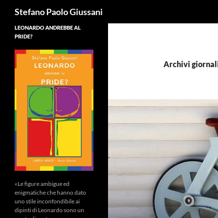
Cerca
Stefano Paolo Giussani
LEONARDO ANDREBBE AL
PRIDE?
Archivi giornal
«Le figure ambigue ed
enigmatiche che hanno dato
uno stile inconfondibile ai
dipinti di Leonardo sono un