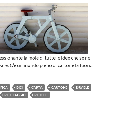
ssionante la mole di tutte le idee che se ne
are. C’è un mondo pieno di cartone là fuori…
FICA
BICI
CARTA
CARTONE
ISRAELE
RICICLAGGIO
RICICLO