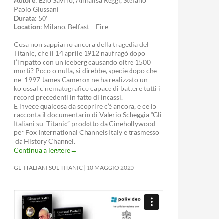
Autore
: Ezio Savino, Annalisa Reggi, Stefano
Paolo Giussani
Durata
: 50′
Location
: Milano, Belfast – Eire
Cosa non sappiamo ancora della tragedia del
Titanic, che il 14 aprile 1912 naufragò dopo
l’impatto con un iceberg causando oltre 1500
morti? Poco o nulla, si direbbe, specie dopo che
nel 1997 James Cameron ne ha realizzato un
kolossal cinematografico capace di battere tutti i
record precedenti in fatto di incassi.
E invece qualcosa da scoprire c’è ancora, e ce lo
racconta il documentario di Valerio Scheggia “Gli
Italiani sul Titanic” prodotto da Cinehollywood
per Fox International Channels Italy e trasmesso
da History Channel.
Continua a leggere
→
GLI ITALIANI SUL TITANIC
10 MAGGIO 2020