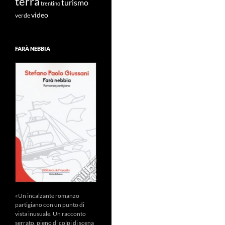
terra
turismo
trentino
video
verde
FARÀ NEBBIA
«Un incalzante romanzo
partigiano con un punto di
vista inusuale. Un racconto
serrato, pieno di colpi di scena