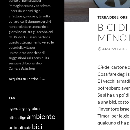
punto di partenza per
immaginare una vita privata
libera da schemi rigidi,
affettuosa, giocosa, talvolta
TERRA DEGLI ORSI
goliardica. E dunque perché
BICI D
non proiettare Leonardo ai
giorni nostri tra gli arcobaleni
MENO D
del Pride? Giussani parte da
questo atteggiamento verso le
cose della vita per
4 MARZO 2013
un’esplorazione ricca di
suggestioni sulla sensibilità
sessuale di Leonardo.»
C’è del cartone 
Corriere della Sera
Cosa fare degli s
Acquista su Feltrinelli →
E i vecchi armad
potrebbero aver
Se si ha un po’ 
TAG
a una bici, costo
l’inventore israe
agenzia geografica
ambiente
Timori per le gi
alto adige
qualcuno ci ha p
bici
animali
auto