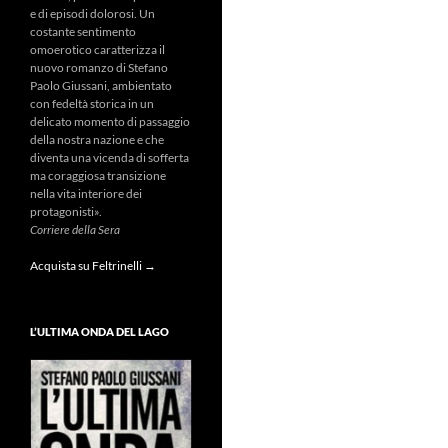
e di episodi dolorosi. Un
costante sentimento
omoerotico caratterizza il
nuovo romanzo di Stefano
Paolo Giussani, ambientato
con fedeltà storica in un
delicato momento di passaggio
della nostra nazione e che
diventa una vicenda di sofferta
ma coraggiosa transizione
nella vita interiore dei
protagonisti».
Corriere della Sera
Acquista su Feltrinelli →
L’ULTIMA ONDA DEL LAGO