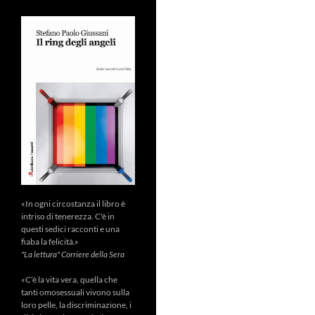
«In ogni circostanza il libro è
intriso di tenerezza. C'è in
questi sedici racconti e una
fiaba la felicità.»
"La lettura" Corriere della Sera
«C’è la vita vera, quella che
tanti omosessuali vivono sulla
loro pelle, la discriminazione, i