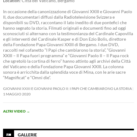
Location
: Città del Vaticano, Bergamo
In occasione della canonizzazione di Giovanni XXIII e Giovanni Paolo
II, due documentari diffusi dalla Radiotelevisione Svizzera e
disponibili su DVD, raccontano il lato inedito di due pontefici che
hanno segnato la storia. Filmati originali e documenti fino ad oggi
sconosciuti si alternano con la testimonianza del Cardinale Capovilla
e gli interventi del Cardinale Kasper e di Don Ezio Bolis, direttore
della Fondazione Papa Giovanni XXIII di Bergamo. I due DVD,
raccolti nel cofanetto “I Papi che cambiarono la storia”, “Giovanni
XXIII – Il Papa fuori programma” e “Giovanni Paolo II – Il Papa rock
che sgretolò la cortina di ferro” hanno attinto agli archivi della Città
del Vaticano e della Fondazione Papa Giovanni XXIII. La colonna
sonora è arricchita dalla splendida voce di Mina, con le arie sacre
“Magnificat” e “Omni die”.
GIOVANNI XXIII E GIOVANNI PAOLO II: I PAPI CHE CAMBIARONO LA STORIA
1 MAGGIO 2020
ALTRI VIDEO
→
GALLERIE