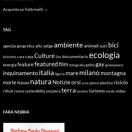
Acquista su Feltrinelli →
TAG
ambiente
bici
animali
alto adige
agenzia geografica
auto
ecologia
Culture
documentario
casa
cane
Dio
bicicletta
featured
film
gay
feature
energia
fotografia
gatto
greenpeace
italia
milano
inquinamento
mare
montagna
liguria
natura
Notizie
orsi
riciclo
morte
Natale
orso
parco
plastica
terra
turismo
roma
svizzera
video
rifiuti
sostenibilità
verde
trentino
FARÀ NEBBIA