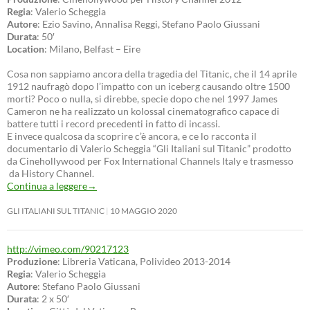
Regia
: Valerio Scheggia
Autore
: Ezio Savino, Annalisa Reggi, Stefano Paolo Giussani
Durata
: 50′
Location
: Milano, Belfast – Eire
Cosa non sappiamo ancora della tragedia del Titanic, che il 14 aprile
1912 naufragò dopo l’impatto con un iceberg causando oltre 1500
morti? Poco o nulla, si direbbe, specie dopo che nel 1997 James
Cameron ne ha realizzato un kolossal cinematografico capace di
battere tutti i record precedenti in fatto di incassi.
E invece qualcosa da scoprire c’è ancora, e ce lo racconta il
documentario di Valerio Scheggia “Gli Italiani sul Titanic” prodotto
da Cinehollywood per Fox International Channels Italy e trasmesso
da History Channel.
Continua a leggere
→
GLI ITALIANI SUL TITANIC
10 MAGGIO 2020
http://vimeo.com/90217123
Produzione
: Libreria Vaticana, Polivideo 2013-2014
Regia
: Valerio Scheggia
Autore
: Stefano Paolo Giussani
Durata
: 2 x 50′