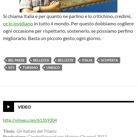
Si chiama Italia e per quanto ne parlino e lo critichino, credimi,
ce lo invidiano
in tutto il mondo. Per questo dobbiamo cogliere
ogni occasione per rispettarlo, sostenerlo, se possiamo perfino
migliorarlo. Basta un piccolo gesto, ogni giorno.
BEL PAESE
BELLEZZA
BELLEZZE
ITALIA
SCOPERTA
SITI
TURISMO
UNESCO
VIDEO
http://vimeo.com/61359304
Titolo
: Gli italiani del Titanic
Produzione
: Cinehollywood per History Channel 2012