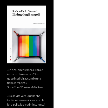
«In ogni circostanza il libro è
intriso di tenerezza. C'è in
questi sedici racconti e una
fiaba la felicità.»
"La lettura" Corriere della Sera
«C’è la vita vera, quella che
tanti omosessuali vivono sulla
loro pelle, la discriminazione, i