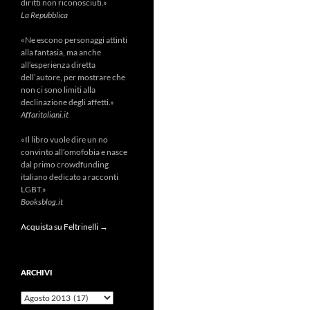
diritti non riconosciuti.»
La Repubblica
«Ne escono personaggi attinti
alla fantasia, ma anche
all’esperienza diretta
dell’autore, per mostrare che
non ci sono limiti alla
declinazione degli affetti.»
Affaritaliani.it
«Il libro vuole dire un no
convinto all’omofobia e nasce
dal primo crowdfunding
italiano dedicato a racconti
LGBT.»
Booksblog.it
Acquista su Feltrinelli →
ARCHIVI
Archivi