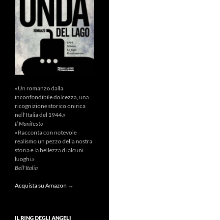
«Un romanzo dalla
inconfondibile dolcezza, una
ricognizione storico onirica
nell'Italia del 1944.»
Il Manifesto
«Racconta con notevole
realismo un pezzo della nostra
storia e la bellezza di alcuni
luoghi.»
Bell'Italia
Acquista su Amazon →
IL RING DEGLI ANGELI