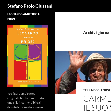
Cerca
Stefano Paolo Giussani
LEONARDO ANDREBBE AL
PRIDE?
Archivi giornal
TERRA DEGLI ORSI
«Le figure ambigue ed
CARMEL
enigmatiche che hanno dato
uno stile inconfondibile ai
IL SUO
dipinti di Leonardo sono un