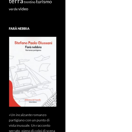
terra
turismo
trentino
video
verde
FARÀ NEBBIA
«Un incalzante romanzo
partigiano con un punto di
vista inusuale. Un racconto
serrato, pieno di colpi di scena