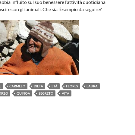
 abbia influito sul suo benessere l’attività quotidiana
scire con gli animali. Che sia l’esempio da seguire?
E
CARMELO
DIETA
ETÀ
FLORES
LAURA
ORZO
QUINOA
SEGRETO
VITA