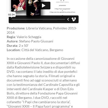
Produzione
: Libreria Vaticana, Polivideo 2013-
2014
Regia
: Valerio Scheggia
Autore
: Stefano Paolo Giussani
Durata
: 2 x 50′
Location
: Città del Vaticano, Bergamo
In occasione della canonizzazione di Giovanni
XXIII e Giovanni Paolo II, due documentari diffusi
dalla Radiotelevisione Svizzera e disponibili su
DVD, raccontano il lato inedito di due pontefici
che hanno segnato la storia. Filmati originali e
documenti fino ad oggi sconosciuti si alternano
con la testimonianza del Cardinale Capovilla e gli
interventi del Cardinale Kasper e di Don Ezio
Bolis, direttore della Fondazione Papa Giovanni
XXIII di Bergamo. I due DVD, raccolti nel
cofanetto “I Papi che cambiarono la storia”,
“Giovanni XXIII – Il Papa fuori programma” e