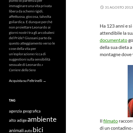
punto di partenza per
immaginare una vita privata
31 AGOSTO 2013
libera da schemi rigidi,
affettuosa, giocosa, talvolta
goliardica. E dunque perché
Ha 123 anni e s
non proiettare Leonardo ai
attendibile la su
giorni nostri tra gli arcobaleni
del Pride? Giussani parte da
documentato
go
questo atteggiamento verso le
della sua dieta a
cose della vita per
montagne dove v
un’esplorazione ricca di
suggestioni sulla sensibilità
sessuale di Leonardo.»
Corriere della Sera
Acquista su Feltrinelli →
TAG
agenzia geografica
ambiente
Il
filmato
raccont
alto adige
di un contadino 
bici
animali
auto