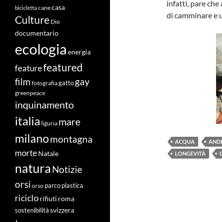
infatti, pare che
casa
cane
bicicletta
di camminare e u
Culture
Dio
documentario
ecologia
energia
featured
feature
film
gay
fotografia
gatto
greenpeace
inquinamento
italia
mare
liguria
milano
montagna
ACQUA
AND
morte
Natale
LONGEVITÀ
natura
Notizie
orsi
orso
parco
plastica
riciclo
roma
rifiuti
svizzera
sostenibilità