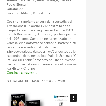
Autore
: Ezio Savino, Annalisa Reggi, Stefano
Paolo Giussani
Durata
: 50′
Location
: Milano, Belfast – Eire
Cosa non sappiamo ancora della tragedia del
Titanic, che il 14 aprile 1912 naufragò dopo
l’impatto con un iceberg causando oltre 1500
morti? Poco o nulla, si direbbe, specie dopo che
nel 1997 James Cameron ne ha realizzato un
kolossal cinematografico capace di battere tutti i
record precedenti in fatto di incassi.
E invece qualcosa da scoprire c’è ancora, e ce lo
racconta il documentario di Valerio Scheggia “Gli
Italiani sul Titanic” prodotto da Cinehollywood
per Fox International Channels Italy e trasmesso
da History Channel.
Continua a leggere
→
GLI ITALIANI SUL TITANIC
10 MAGGIO 2020