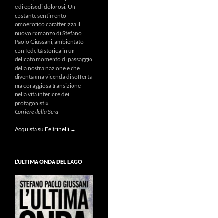
e di episodi dolorosi. Un
costante sentimento
omoerotico caratterizza il
nuovo romanzo di Stefano
Paolo Giussani, ambientato
con fedeltà storica in un
delicato momento di passaggio
della nostra nazione e che
diventa una vicenda di sofferta
ma coraggiosa transizione
nella vita interiore dei
protagonisti».
Corriere della Sera
Acquista su Feltrinelli →
L’ULTIMA ONDA DEL LAGO