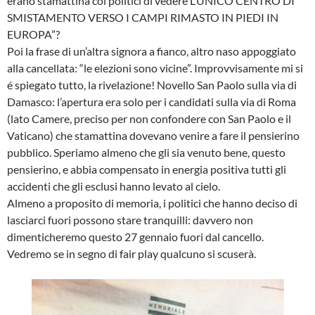
erano stamattina coi politici di vedere L’UNICO CENTRO DI
SMISTAMENTO VERSO I CAMPI RIMASTO IN PIEDI IN
EUROPA”?
Poi la frase di un’altra signora a fianco, altro naso appoggiato
alla cancellata: “le elezioni sono vicine”. Improvvisamente mi si
é spiegato tutto, la rivelazione! Novello San Paolo sulla via di
Damasco: l’apertura era solo per i candidati sulla via di Roma
(lato Camere, preciso per non confondere con San Paolo e il
Vaticano) che stamattina dovevano venire a fare il pensierino
pubblico. Speriamo almeno che gli sia venuto bene, questo
pensierino, e abbia compensato in energia positiva tutti gli
accidenti che gli esclusi hanno levato al cielo.
Almeno a proposito di memoria, i politici che hanno deciso di
lasciarci fuori possono stare tranquilli: davvero non
dimenticheremo questo 27 gennaio fuori dal cancello.
Vedremo se in segno di fair play qualcuno si scuserà.