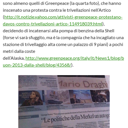
sono almeno quelli di Greenpeace (la quarta foto), che hanno
inscenato una protesta contra le trivellazioni nell’Artico
(
http://it.notizie.yahoo.com/attivisti-greenpeace-protestano-
davos-contro-trivellazioni-artico-114918039.html
),
decidendo di incatenarsi alla pompa di benzina della Shell
(forse vi sarà sfuggito, ma è la compagnia che ha incagliato una
stazione di trivellaggio alta come un palazzo di 9 piani) a pochi
metri dalla coste
dell’Alaska,
http://www.greenpeace.org/italy/it/News1/blog/b
uon-2013-dalla-shell/blog/43568/
).