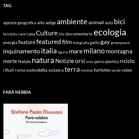
TAG
ambiente
bici
animali
alto adige
agenzia geografica
auto
ecologia
Culture
documentario
casa
cane
Dio
bicicletta
featured
film
gay
feature
energia
fotografia
gatto
greenpeace
italia
milano
inquinamento
mare
montagna
liguria
natura
Notizie
orsi
riciclo
morte
Natale
orso
parco
plastica
terra
turismo
roma
svizzera
video
rifiuti
sostenibilità
verde
trentino
FARÀ NEBBIA