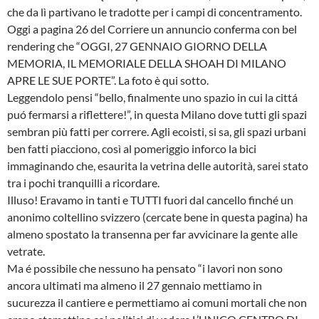
che da lì partivano le tradotte per i campi di concentramento.
Oggi a pagina 26 del Corriere un annuncio conferma con bel
rendering che “OGGI, 27 GENNAIO GIORNO DELLA
MEMORIA, IL MEMORIALE DELLA SHOAH DI MILANO
APRE LE SUE PORTE”. La foto è qui sotto.
Leggendolo pensi “bello, finalmente uno spazio in cui la cittá
puó fermarsi a riflettere!”, in questa Milano dove tutti gli spazi
sembran più fatti per correre. Agli ecoisti, si sa, gli spazi urbani
ben fatti piacciono, così al pomeriggio inforco la bici
immaginando che, esaurita la vetrina delle autorità, sarei stato
tra i pochi tranquilli a ricordare.
Illuso! Eravamo in tanti e TUTTI fuori dal cancello finché un
anonimo coltellino svizzero (cercate bene in questa pagina) ha
almeno spostato la transenna per far avvicinare la gente alle
vetrate.
Ma é possibile che nessuno ha pensato “i lavori non sono
ancora ultimati ma almeno il 27 gennaio mettiamo in
sucurezza il cantiere e permettiamo ai comuni mortali che non