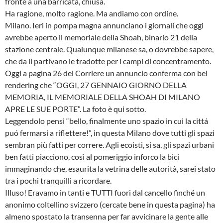
fronte a una barricata, chiusa.
Ha ragione, molto ragione. Ma andiamo con ordine.
Milano. Ieri in pompa magna annunciano i giornali che oggi
avrebbe aperto il memoriale della Shoah, binario 21 della
stazione centrale. Qualunque milanese sa, o dovrebbe sapere,
che da lì partivano le tradotte per i campi di concentramento.
Oggi a pagina 26 del Corriere un annuncio conferma con bel
rendering che “OGGI, 27 GENNAIO GIORNO DELLA
MEMORIA, IL MEMORIALE DELLA SHOAH DI MILANO
APRE LE SUE PORTE”. La foto è qui sotto.
Leggendolo pensi “bello, finalmente uno spazio in cui la cittá
puó fermarsi a riflettere!”, in questa Milano dove tutti gli spazi
sembran più fatti per correre. Agli ecoisti, si sa, gli spazi urbani
ben fatti piacciono, così al pomeriggio inforco la bici
immaginando che, esaurita la vetrina delle autorità, sarei stato
tra i pochi tranquilli a ricordare.
Illuso! Eravamo in tanti e TUTTI fuori dal cancello finché un
anonimo coltellino svizzero (cercate bene in questa pagina) ha
almeno spostato la transenna per far avvicinare la gente alle