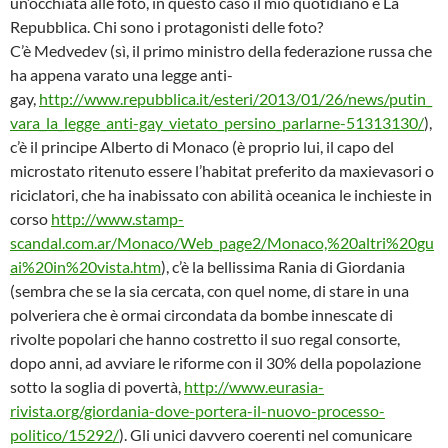
un’occhiata alle foto, in questo caso il mio quotidiano è La
Repubblica. Chi sono i protagonisti delle foto?
C’è Medvedev (sì, il primo ministro della federazione russa che
ha appena varato una legge anti-
gay,
http://www.repubblica.it/esteri/2013/01/26/news/putin_
vara_la_legge_anti-gay_vietato_persino_parlarne-51313130/
),
c’è il principe Alberto di Monaco (è proprio lui, il capo del
microstato ritenuto essere l’habitat preferito da maxievasori o
riciclatori, che ha inabissato con abilità oceanica le inchieste in
corso
http://www.stamp-
scandal.com.ar/Monaco/Web_page2/Monaco,%20altri%20gu
ai%20in%20vista.htm
), c’è la bellissima Rania di Giordania
(sembra che se la sia cercata, con quel nome, di stare in una
polveriera che è ormai circondata da bombe innescate di
rivolte popolari che hanno costretto il suo regal consorte,
dopo anni, ad avviare le riforme con il 30% della popolazione
sotto la soglia di povertà,
http://www.eurasia-
rivista.org/giordania-dove-portera-il-nuovo-processo-
politico/15292/
). Gli unici davvero coerenti nel comunicare