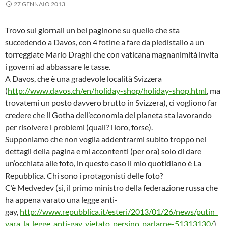
27 GENNAIO 2013
Trovo sui giornali un bel paginone su quello che sta
succedendo a Davos, con 4 fotine a fare da piedistallo a un
torreggiate Mario Draghi che con vaticana magnanimità invita
i governi ad abbassare le tasse.
A Davos, che è una gradevole località Svizzera
(
http://www.davos.ch/en/holiday-shop/holiday-shop.html
, ma
trovatemi un posto davvero brutto in Svizzera), ci vogliono far
credere che il Gotha dell’economia del pianeta sta lavorando
per risolvere i problemi (quali? i loro, forse).
Supponiamo che non voglia addentrarmi subito troppo nei
dettagli della pagina e mi accontenti (per ora) solo di dare
un’occhiata alle foto, in questo caso il mio quotidiano è La
Repubblica. Chi sono i protagonisti delle foto?
C’è Medvedev (sì, il primo ministro della federazione russa che
ha appena varato una legge anti-
gay,
http://www.repubblica.it/esteri/2013/01/26/news/putin_
vara_la_legge_anti-gay_vietato_persino_parlarne-51313130/
),