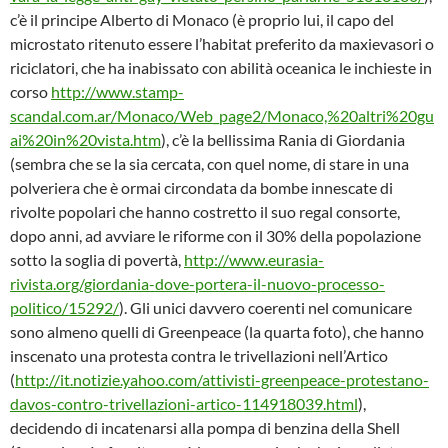
c’è il principe Alberto di Monaco (è proprio lui, il capo del
microstato ritenuto essere l’habitat preferito da maxievasori o
riciclatori, che ha inabissato con abilità oceanica le inchieste in
corso
http://www.stamp-
scandal.com.ar/Monaco/Web_page2/Monaco,%20altri%20gu
ai%20in%20vista.htm
), c’è la bellissima Rania di Giordania
(sembra che se la sia cercata, con quel nome, di stare in una
polveriera che è ormai circondata da bombe innescate di
rivolte popolari che hanno costretto il suo regal consorte,
dopo anni, ad avviare le riforme con il 30% della popolazione
sotto la soglia di povertà,
http://www.eurasia-
rivista.org/giordania-dove-portera-il-nuovo-processo-
politico/15292/
). Gli unici davvero coerenti nel comunicare
sono almeno quelli di Greenpeace (la quarta foto), che hanno
inscenato una protesta contra le trivellazioni nell’Artico
(
http://it.notizie.yahoo.com/attivisti-greenpeace-protestano-
davos-contro-trivellazioni-artico-114918039.html
),
decidendo di incatenarsi alla pompa di benzina della Shell