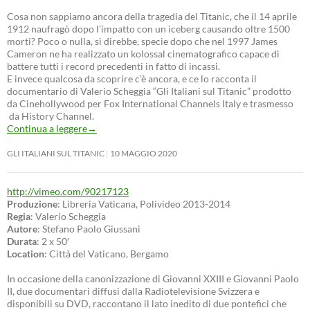
Cosa non sappiamo ancora della tragedia del Titanic, che il 14 aprile
1912 naufragò dopo l’impatto con un iceberg causando oltre 1500
morti? Poco o nulla, si direbbe, specie dopo che nel 1997 James
Cameron ne ha realizzato un kolossal cinematografico capace di
battere tutti i record precedenti in fatto di incassi.
E invece qualcosa da scoprire c’è ancora, e ce lo racconta il
documentario di Valerio Scheggia “Gli Italiani sul Titanic” prodotto
da Cinehollywood per Fox International Channels Italy e trasmesso
da History Channel.
Continua a leggere
→
GLI ITALIANI SUL TITANIC
10 MAGGIO 2020
http://vimeo.com/90217123
Produzione
: Libreria Vaticana, Polivideo 2013-2014
Regia
: Valerio Scheggia
Autore
: Stefano Paolo Giussani
Durata
: 2 x 50′
Location
: Città del Vaticano, Bergamo
In occasione della canonizzazione di Giovanni XXIII e Giovanni Paolo
II, due documentari diffusi dalla Radiotelevisione Svizzera e
disponibili su DVD, raccontano il lato inedito di due pontefici che