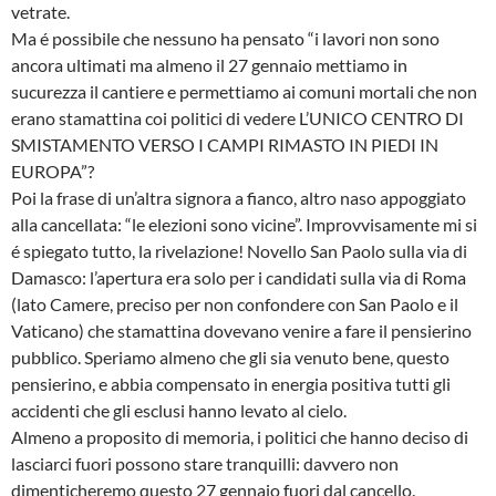
vetrate.
Ma é possibile che nessuno ha pensato “i lavori non sono
ancora ultimati ma almeno il 27 gennaio mettiamo in
sucurezza il cantiere e permettiamo ai comuni mortali che non
erano stamattina coi politici di vedere L’UNICO CENTRO DI
SMISTAMENTO VERSO I CAMPI RIMASTO IN PIEDI IN
EUROPA”?
Poi la frase di un’altra signora a fianco, altro naso appoggiato
alla cancellata: “le elezioni sono vicine”. Improvvisamente mi si
é spiegato tutto, la rivelazione! Novello San Paolo sulla via di
Damasco: l’apertura era solo per i candidati sulla via di Roma
(lato Camere, preciso per non confondere con San Paolo e il
Vaticano) che stamattina dovevano venire a fare il pensierino
pubblico. Speriamo almeno che gli sia venuto bene, questo
pensierino, e abbia compensato in energia positiva tutti gli
accidenti che gli esclusi hanno levato al cielo.
Almeno a proposito di memoria, i politici che hanno deciso di
lasciarci fuori possono stare tranquilli: davvero non
dimenticheremo questo 27 gennaio fuori dal cancello.