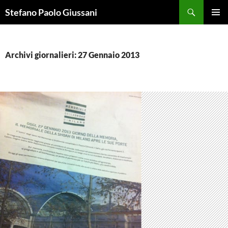
Vai
Cerca
Stefano Paolo Giussani
al
MENU
contenuto
PRINCI
Archivi giornalieri: 27 Gennaio 2013