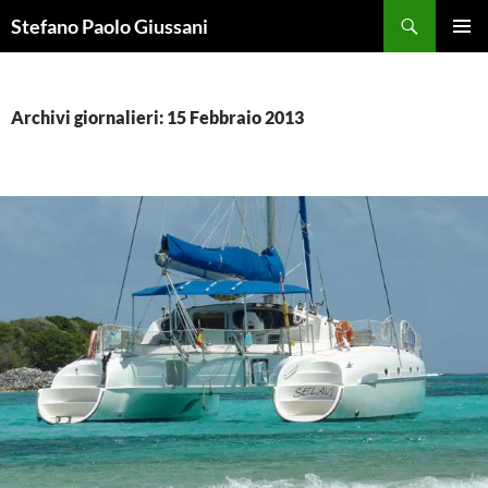
Vai
Cerca
Stefano Paolo Giussani
al
MENU
contenuto
PRINCI
Archivi giornalieri: 15 Febbraio 2013