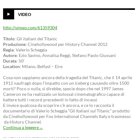
VIDEO
http://vimeo.com/61359304
Titolo
: Gli italiani del Titanic
Produzione
: Cinehollywood per History Channel 2012
Regia
: Valerio Scheggia
Autore
: Ezio Savino, Annalisa Reggi, Stefano Paolo Giussani
Durata
: 50′
Location
: Milano, Belfast – Eire
Cosa non sappiamo ancora della tragedia del Titanic, che il 14 aprile
1912 naufragò dopo l’impatto con un iceberg causando oltre 1500
morti? Poco o nulla, si direbbe, specie dopo che nel 1997 James
Cameron ne ha realizzato un kolossal cinematografico capace di
battere tutti i record precedenti in fatto di incassi.
E invece qualcosa da scoprire c’è ancora, e ce lo racconta il
documentario di Valerio Scheggia “Gli Italiani sul Titanic” prodotto
da Cinehollywood per Fox International Channels Italy e trasmesso
da History Channel.
Continua a leggere
→