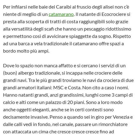
Per infilarsi nelle baie dei Caraibi al fruscio degli alisei non c’è
niente di meglio di un
catamarano
. Il natante di Ecocrociere si
presta alla scoperta di tratti di costa raggiungibili solo grazie
alla versatilità degli scafi che hanno un pescaggio ridottissimo
e permettono così di avvicinare spiaggette da sogno. Rispetto
ad una barca a vela tradizionale il catamarano offre spazi a
bordo molto più ampi.
Dove lo spazio non manca affatto e si cercano i servizi di un
(buon) albergo tradizionale, si incappa nelle crociere delle
grandi navi. Tra le più grandi troviamo le navi da crociera di due
grandi armatori italiani: MSC e Costa. Non cito a caso i nomi.
Hanno natanti grandi, anzi grandissimi, lunghi come 3 campi di
calcio e alti come un palazzo di 20 piani. Sono a loro modo
anche oggetti eleganti, anche se in certi contesti sono
decisamente invasive. Penso a quando sei in giro per Venezia e
dalle calli vedi in fondo, nel canale, passare un rimorchiatore
con attaccata un cima che cresce cresce cresce fino ad