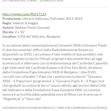
GLI ITALIANI SUL TITANIC
10 MAGGIO 2020
http://vimeo.com/90217123
Produzione
: Libreria Vaticana, Polivideo 2013-2014
Regia
: Valerio Scheggia
Autore
: Stefano Paolo Giussani
Durata
: 2 x 50′
Location
: Città del Vaticano, Bergamo
In occasione della canonizzazione di Giovanni XXIII e Giovanni Paolo
II, due documentari diffusi dalla Radiotelevisione Svizzera e
disponibili su DVD, raccontano il lato inedito di due pontefici che
hanno segnato la storia. Filmati originali e documenti fino ad oggi
sconosciuti si alternano con la testimonianza del Cardinale Capovilla
e gli interventi del Cardinale Kasper e di Don Ezio Bolis, direttore
della Fondazione Papa Giovanni XXIII di Bergamo. I due DVD,
raccolti nel cofanetto “I Papi che cambiarono la storia”, “Giovanni
XXIII – Il Papa fuori programma” e “Giovanni Paolo II – Il Papa rock
che sgretolò la cortina di ferro” hanno attinto agli archivi della Città
del Vaticano e della Fondazione Papa Giovanni XXIII. La colonna
sonora è arricchita dalla splendida voce di Mina, con le arie sacre
“Magnificat” e “Omni die”.
GIOVANNI XXIII E GIOVANNI PAOLO II: I PAPI CHE CAMBIARONO LA STORIA