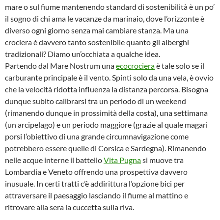
mare o sul fiume mantenendo standard di sostenibilità è un po’
il sogno di chi ama le vacanze da marinaio, dove l’orizzonte è
diverso ogni giorno senza mai cambiare stanza. Ma una
crociera è davvero tanto sostenibile quanto gli alberghi
tradizionali? Diamo un’occhiata a qualche idea.
Partendo dal Mare Nostrum una
ecocrociera
è tale solo se il
carburante principale è il vento. Spinti solo da una vela, è ovvio
che la velocità ridotta influenza la distanza percorsa. Bisogna
dunque subito calibrarsi tra un periodo di un weekend
(rimanendo dunque in prossimità della costa), una settimana
(un arcipelago) e un periodo maggiore (grazie al quale magari
porsi l’obiettivo di una grande circumnavigazione come
potrebbero essere quelle di Corsica e Sardegna). Rimanendo
nelle acque interne il battello
Vita Pugna
si muove tra
Lombardia e Veneto offrendo una prospettiva davvero
inusuale. In certi tratti c’è addirittura l’opzione bici per
attraversare il paesaggio lasciando il fiume al mattino e
ritrovare alla sera la cuccetta sulla riva.