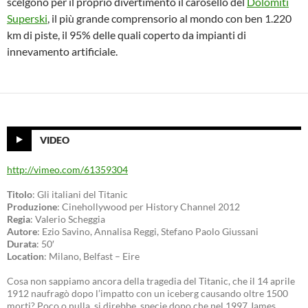
scelgono per il proprio divertimento il carosello del
Dolomiti
Superski
, il più grande comprensorio al mondo con ben 1.220
km di piste, il 95% delle quali coperto da impianti di
innevamento artificiale.
VIDEO
http://vimeo.com/61359304
Titolo
: Gli italiani del Titanic
Produzione
: Cinehollywood per History Channel 2012
Regia
: Valerio Scheggia
Autore
: Ezio Savino, Annalisa Reggi, Stefano Paolo Giussani
Durata
: 50′
Location
: Milano, Belfast – Eire
Cosa non sappiamo ancora della tragedia del Titanic, che il 14 aprile
1912 naufragò dopo l’impatto con un iceberg causando oltre 1500
morti? Poco o nulla, si direbbe, specie dopo che nel 1997 James