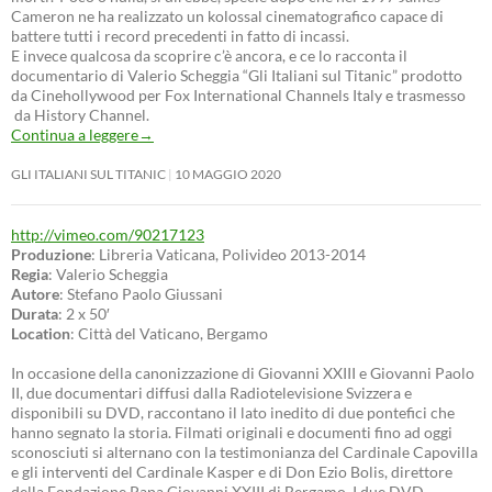
Cameron ne ha realizzato un kolossal cinematografico capace di
battere tutti i record precedenti in fatto di incassi.
E invece qualcosa da scoprire c’è ancora, e ce lo racconta il
documentario di Valerio Scheggia “Gli Italiani sul Titanic” prodotto
da Cinehollywood per Fox International Channels Italy e trasmesso
da History Channel.
Continua a leggere
→
GLI ITALIANI SUL TITANIC
10 MAGGIO 2020
http://vimeo.com/90217123
Produzione
: Libreria Vaticana, Polivideo 2013-2014
Regia
: Valerio Scheggia
Autore
: Stefano Paolo Giussani
Durata
: 2 x 50′
Location
: Città del Vaticano, Bergamo
In occasione della canonizzazione di Giovanni XXIII e Giovanni Paolo
II, due documentari diffusi dalla Radiotelevisione Svizzera e
disponibili su DVD, raccontano il lato inedito di due pontefici che
hanno segnato la storia. Filmati originali e documenti fino ad oggi
sconosciuti si alternano con la testimonianza del Cardinale Capovilla
e gli interventi del Cardinale Kasper e di Don Ezio Bolis, direttore
della Fondazione Papa Giovanni XXIII di Bergamo. I due DVD,