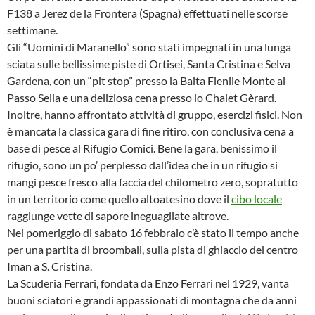
F138 a Jerez de la Frontera (Spagna)
effettuati
nelle scorse
settimane.
Gli “Uomini di Maranello” sono stati impegnati in una lunga
sciata sulle bellissime piste di Ortisei, Santa Cristina e Selva
Gardena, con un “pit stop” presso la Baita Fienile Monte al
Passo Sella e una deliziosa cena presso lo Chalet Gèrard.
Inoltre, hanno affrontato attività di gruppo, esercizi fisici. Non
è mancata la classica gara di fine ritiro, con conclusiva cena a
base di pesce al Rifugio Comici. Bene la gara, benissimo il
rifugio, sono un po’ perplesso dall’idea che in un rifugio si
mangi pesce fresco alla faccia del chilometro zero, sopratutto
in un territorio come quello altoatesino dove il
cibo locale
raggiunge vette di sapore ineguagliate altrove.
Nel pomeriggio di sabato 16 febbraio c’è stato il tempo anche
per una partita di broomball, sulla pista di ghiaccio del centro
Iman a S. Cristina.
La Scuderia Ferrari, fondata da Enzo Ferrari nel 1929, vanta
buoni sciatori e grandi appassionati di montagna che da anni