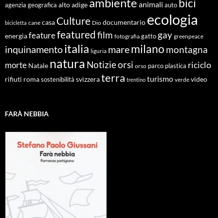
ambiente
bici
animali
alto adige
agenzia geografica
auto
ecologia
Culture
documentario
casa
cane
Dio
bicicletta
featured
film
gay
feature
energia
fotografia
gatto
greenpeace
italia
milano
inquinamento
mare
montagna
liguria
natura
Notizie
orsi
riciclo
morte
Natale
orso
parco
plastica
terra
turismo
roma
svizzera
video
rifiuti
sostenibilità
verde
trentino
FARÀ NEBBIA