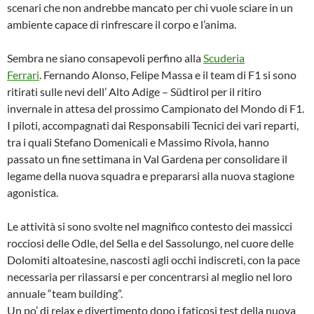
scenari che non andrebbe mancato per chi vuole sciare in un
ambiente capace di rinfrescare il corpo e l’anima.
Sembra ne siano consapevoli perfino alla
Scuderia
Ferrari
. Fernando Alonso, Felipe Massa e il team di F1 si sono
ritirati sulle nevi dell’ Alto Adige – Südtirol per il ritiro
invernale in attesa del prossimo Campionato del Mondo di F1.
I piloti, accompagnati dai Responsabili Tecnici dei vari reparti,
tra i quali Stefano Domenicali e Massimo Rivola, hanno
passato un fine settimana in Val Gardena per consolidare il
legame della nuova squadra e prepararsi alla nuova stagione
agonistica.
Le attività si sono svolte nel magnifico contesto dei massicci
rocciosi delle Odle, del Sella e del Sassolungo, nel cuore delle
Dolomiti altoatesine, nascosti agli occhi indiscreti, con la pace
necessaria per rilassarsi e per concentrarsi al meglio nel loro
annuale “team building”.
Un po’ di relax e divertimento dopo i faticosi test della nuova