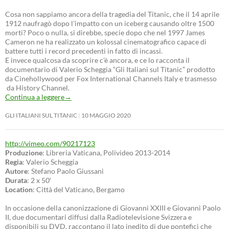
Cosa non sappiamo ancora della tragedia del Titanic, che il 14 aprile
1912 naufragò dopo l’impatto con un iceberg causando oltre 1500
morti? Poco o nulla, si direbbe, specie dopo che nel 1997 James
Cameron ne ha realizzato un kolossal cinematografico capace di
battere tutti i record precedenti in fatto di incassi.
E invece qualcosa da scoprire c’è ancora, e ce lo racconta il
documentario di Valerio Scheggia “Gli Italiani sul Titanic” prodotto
da Cinehollywood per Fox International Channels Italy e trasmesso
da History Channel.
Continua a leggere
→
GLI ITALIANI SUL TITANIC
10 MAGGIO 2020
http://vimeo.com/90217123
Produzione
: Libreria Vaticana, Polivideo 2013-2014
Regia
: Valerio Scheggia
Autore
: Stefano Paolo Giussani
Durata
: 2 x 50′
Location
: Città del Vaticano, Bergamo
In occasione della canonizzazione di Giovanni XXIII e Giovanni Paolo
II, due documentari diffusi dalla Radiotelevisione Svizzera e
disponibili su DVD, raccontano il lato inedito di due pontefici che