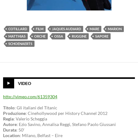
COTILLARD
FILM
JAQUES AUDIARD
MARE
MARION
MATTHIAS
ORCHE
OSSA
RUGGINE
SAPORE
SCHOENAERTS
VIDEO
http://vimeo.com/61359304
Titolo
: Gli italiani del Titanic
Produzione
: Cinehollywood per History Channel 2012
Regia
: Valerio Scheggia
Autore
: Ezio Savino, Annalisa Reggi, Stefano Paolo Giussani
Durata
: 50′
Location
: Milano, Belfast – Eire