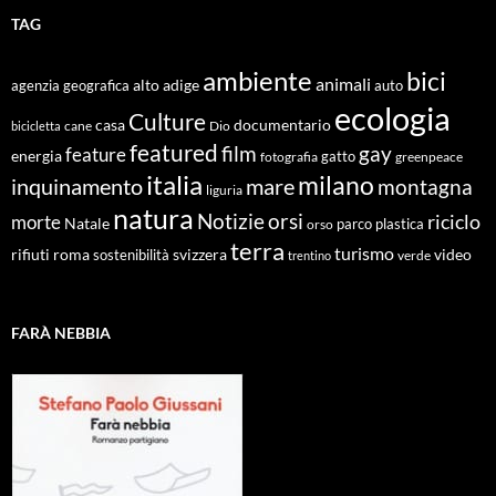
TAG
ambiente
bici
animali
alto adige
agenzia geografica
auto
ecologia
Culture
documentario
casa
cane
Dio
bicicletta
featured
film
gay
feature
energia
fotografia
gatto
greenpeace
italia
milano
inquinamento
mare
montagna
liguria
natura
Notizie
orsi
riciclo
morte
Natale
orso
parco
plastica
terra
turismo
roma
svizzera
video
rifiuti
sostenibilità
verde
trentino
FARÀ NEBBIA