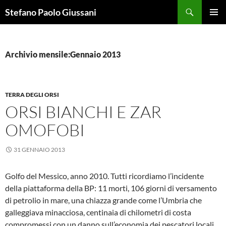
Vai
Cerca
Stefano Paolo Giussani
al
MENU
contenuto
PRINCI
Archivio mensile:Gennaio 2013
TERRA DEGLI ORSI
ORSI BIANCHI E ZAR
OMOFOBI
31 GENNAIO 2013
Golfo del Messico, anno 2010. Tutti ricordiamo l’incidente
della piattaforma della BP: 11 morti, 106 giorni di versamento
di petrolio in mare, una chiazza grande come l’Umbria che
galleggiava minacciosa, centinaia di chilometri di costa
compromessi con un danno sull’economia dei pescatori locali,