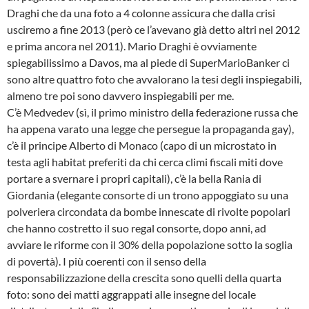
Draghi che da una foto a 4 colonne assicura che dalla crisi
usciremo a fine 2013 (però ce l’avevano già detto altri nel 2012
e prima ancora nel 2011). Mario Draghi è ovviamente
spiegabilissimo a Davos, ma al piede di SuperMarioBanker ci
sono altre quattro foto che avvalorano la tesi degli inspiegabili,
almeno tre poi sono davvero inspiegabili per me.
C’è Medvedev (sì, il primo ministro della federazione russa che
ha appena varato una legge che persegue la propaganda gay),
c’è il principe Alberto di Monaco (capo di un microstato in
testa agli habitat preferiti da chi cerca climi fiscali miti dove
portare a svernare i propri capitali), c’è la bella Rania di
Giordania (elegante consorte di un trono appoggiato su una
polveriera circondata da bombe innescate di rivolte popolari
che hanno costretto il suo regal consorte, dopo anni, ad
avviare le riforme con il 30% della popolazione sotto la soglia
di povertà). I più coerenti con il senso della
responsabilizzazione della crescita sono quelli della quarta
foto: sono dei matti aggrappati alle insegne del locale