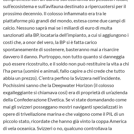
sull’ecosistema e sull’avifauna destinato a ripercuotersi per il
prossimo decennio. Il colosso infiammato era tra le
piattaforme più grandi del mondo, estesa come due campi di
calcio. Nessuno saprà mai se i miliardi di euro di multa
sanzionati alla BP, locataria dell’impianto, a cui si aggiungono i
costi che, a onor del vero, la BP si è fatta carico
spontaneamente di sostenere, basteranno mai a risarcire
davvero il danno. Purtroppo, non tutto quanto si danneggia
può essere ricostruito, e il soldo non può restituire la vita a chi
l’ha persa (uomini e animali, fallo capire a chi crede che tutto
abbia un prezzo). C’entra perfino la Svizzera nell’incidente.
Pochissimi sanno che la Deepwater Horizon (il colosso
exgalleggiante si chiamava così) era di proprietà di un’azienda
della Confederazione Elvetica. Se vi state domandando come
mai gli svizzeri posseggano mostri naviganti specializzati in
opere di trivellazione marina e che valgono come il PIL di un
piccolo stato, ricordate che hanno già vinto la coppa America
di vela oceanica. Svizzeri o no, qualcuno controllava la