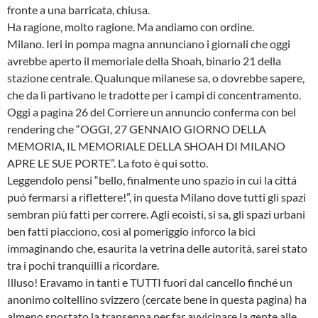
fronte a una barricata, chiusa.
Ha ragione, molto ragione. Ma andiamo con ordine.
Milano. Ieri in pompa magna annunciano i giornali che oggi
avrebbe aperto il memoriale della Shoah, binario 21 della
stazione centrale. Qualunque milanese sa, o dovrebbe sapere,
che da lì partivano le tradotte per i campi di concentramento.
Oggi a pagina 26 del Corriere un annuncio conferma con bel
rendering che “OGGI, 27 GENNAIO GIORNO DELLA
MEMORIA, IL MEMORIALE DELLA SHOAH DI MILANO
APRE LE SUE PORTE”. La foto è qui sotto.
Leggendolo pensi “bello, finalmente uno spazio in cui la cittá
puó fermarsi a riflettere!”, in questa Milano dove tutti gli spazi
sembran più fatti per correre. Agli ecoisti, si sa, gli spazi urbani
ben fatti piacciono, così al pomeriggio inforco la bici
immaginando che, esaurita la vetrina delle autorità, sarei stato
tra i pochi tranquilli a ricordare.
Illuso! Eravamo in tanti e TUTTI fuori dal cancello finché un
anonimo coltellino svizzero (cercate bene in questa pagina) ha
almeno spostato la transenna per far avvicinare la gente alle