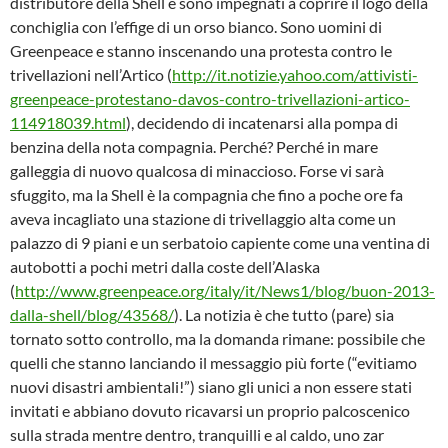
distributore della Shell e sono impegnati a coprire il logo della
conchiglia con l’effige di un orso bianco. Sono uomini di
Greenpeace e stanno inscenando una protesta contro le
trivellazioni nell’Artico (
http://it.notizie.yahoo.com/attivisti-
greenpeace-protestano-davos-contro-trivellazioni-artico-
114918039.html
), decidendo di incatenarsi alla pompa di
benzina della nota compagnia. Perché? Perché in mare
galleggia di nuovo qualcosa di minaccioso. Forse vi sarà
sfuggito, ma la Shell è la compagnia che fino a poche ore fa
aveva incagliato una stazione di trivellaggio alta come un
palazzo di 9 piani e un serbatoio capiente come una ventina di
autobotti a pochi metri dalla coste dell’Alaska
(
http://www.greenpeace.org/italy/it/News1/blog/buon-2013-
dalla-shell/blog/43568/
). La notizia è che tutto (pare) sia
tornato sotto controllo, ma la domanda rimane: possibile che
quelli che stanno lanciando il messaggio più forte (“evitiamo
nuovi disastri ambientali!”) siano gli unici a non essere stati
invitati e abbiano dovuto ricavarsi un proprio palcoscenico
sulla strada mentre dentro, tranquilli e al caldo, uno zar