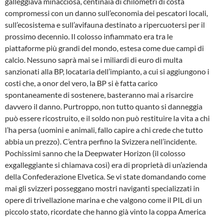
galleggiava minacciosa, centinaia di chilometri di costa
compromessi con un danno sull’economia dei pescatori locali,
sull’ecosistema e sull’avifauna destinato a ripercuotersi per il
prossimo decennio. Il colosso infiammato era tra le
piattaforme più grandi del mondo, estesa come due campi di
calcio. Nessuno saprà mai se i miliardi di euro di multa
sanzionati alla BP, locataria dell’impianto, a cui si aggiungono i
costi che, a onor del vero, la BP si è fatta carico
spontaneamente di sostenere, basteranno mai a risarcire
davvero il danno. Purtroppo, non tutto quanto si danneggia
può essere ricostruito, e il soldo non può restituire la vita a chi
l’ha persa (uomini e animali, fallo capire a chi crede che tutto
abbia un prezzo). C’entra perfino la Svizzera nell’incidente.
Pochissimi sanno che la Deepwater Horizon (il colosso
exgalleggiante si chiamava così) era di proprietà di un’azienda
della Confederazione Elvetica. Se vi state domandando come
mai gli svizzeri posseggano mostri naviganti specializzati in
opere di trivellazione marina e che valgono come il PIL di un
piccolo stato, ricordate che hanno già vinto la coppa America