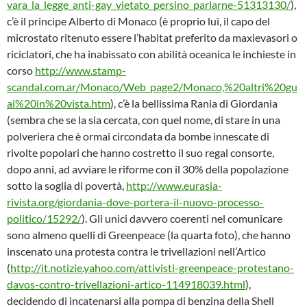
vara_la_legge_anti-gay_vietato_persino_parlarne-51313130/
),
c’è il principe Alberto di Monaco (è proprio lui, il capo del
microstato ritenuto essere l’habitat preferito da maxievasori o
riciclatori, che ha inabissato con abilità oceanica le inchieste in
corso
http://www.stamp-
scandal.com.ar/Monaco/Web_page2/Monaco,%20altri%20gu
ai%20in%20vista.htm
), c’è la bellissima Rania di Giordania
(sembra che se la sia cercata, con quel nome, di stare in una
polveriera che è ormai circondata da bombe innescate di
rivolte popolari che hanno costretto il suo regal consorte,
dopo anni, ad avviare le riforme con il 30% della popolazione
sotto la soglia di povertà,
http://www.eurasia-
rivista.org/giordania-dove-portera-il-nuovo-processo-
politico/15292/
). Gli unici davvero coerenti nel comunicare
sono almeno quelli di Greenpeace (la quarta foto), che hanno
inscenato una protesta contra le trivellazioni nell’Artico
(
http://it.notizie.yahoo.com/attivisti-greenpeace-protestano-
davos-contro-trivellazioni-artico-114918039.html
),
decidendo di incatenarsi alla pompa di benzina della Shell