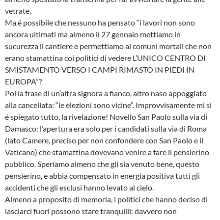
vetrate.
Ma é possibile che nessuno ha pensato “i lavori non sono
ancora ultimati ma almeno il 27 gennaio mettiamo in
sucurezza il cantiere e permettiamo ai comuni mortali che non
erano stamattina coi politici di vedere L’UNICO CENTRO DI
SMISTAMENTO VERSO I CAMPI RIMASTO IN PIEDI IN
EUROPA”?
Poi la frase di un’altra signora a fianco, altro naso appoggiato
alla cancellata: “le elezioni sono vicine”. Improvvisamente mi si
é spiegato tutto, la rivelazione! Novello San Paolo sulla via di
Damasco: l’apertura era solo per i candidati sulla via di Roma
(lato Camere, preciso per non confondere con San Paolo e il
Vaticano) che stamattina dovevano venire a fare il pensierino
pubblico. Speriamo almeno che gli sia venuto bene, questo
pensierino, e abbia compensato in energia positiva tutti gli
accidenti che gli esclusi hanno levato al cielo.
Almeno a proposito di memoria, i politici che hanno deciso di
lasciarci fuori possono stare tranquilli: davvero non