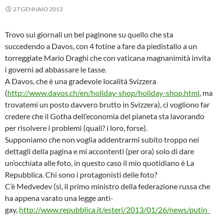
27 GENNAIO 2013
Trovo sui giornali un bel paginone su quello che sta
succedendo a Davos, con 4 fotine a fare da piedistallo a un
torreggiate Mario Draghi che con vaticana magnanimità invita
i governi ad abbassare le tasse.
A Davos, che è una gradevole località Svizzera
(
http://www.davos.ch/en/holiday-shop/holiday-shop.html
, ma
trovatemi un posto davvero brutto in Svizzera), ci vogliono far
credere che il Gotha dell’economia del pianeta sta lavorando
per risolvere i problemi (quali? i loro, forse).
Supponiamo che non voglia addentrarmi subito troppo nei
dettagli della pagina e mi accontenti (per ora) solo di dare
un’occhiata alle foto, in questo caso il mio quotidiano è La
Repubblica. Chi sono i protagonisti delle foto?
C’è Medvedev (sì, il primo ministro della federazione russa che
ha appena varato una legge anti-
gay,
http://www.repubblica.it/esteri/2013/01/26/news/putin_