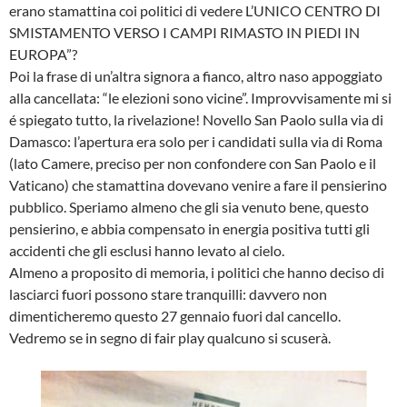
erano stamattina coi politici di vedere L’UNICO CENTRO DI
SMISTAMENTO VERSO I CAMPI RIMASTO IN PIEDI IN
EUROPA”?
Poi la frase di un’altra signora a fianco, altro naso appoggiato
alla cancellata: “le elezioni sono vicine”. Improvvisamente mi si
é spiegato tutto, la rivelazione! Novello San Paolo sulla via di
Damasco: l’apertura era solo per i candidati sulla via di Roma
(lato Camere, preciso per non confondere con San Paolo e il
Vaticano) che stamattina dovevano venire a fare il pensierino
pubblico. Speriamo almeno che gli sia venuto bene, questo
pensierino, e abbia compensato in energia positiva tutti gli
accidenti che gli esclusi hanno levato al cielo.
Almeno a proposito di memoria, i politici che hanno deciso di
lasciarci fuori possono stare tranquilli: davvero non
dimenticheremo questo 27 gennaio fuori dal cancello.
Vedremo se in segno di fair play qualcuno si scuserà.