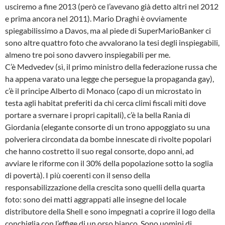
usciremo a fine 2013 (però ce l’avevano già detto altri nel 2012
e prima ancora nel 2011). Mario Draghi è ovviamente
spiegabilissimo a Davos, ma al piede di SuperMarioBanker ci
sono altre quattro foto che avvalorano la tesi degli inspiegabili,
almeno tre poi sono davvero inspiegabili per me.
C’è Medvedev (sì, il primo ministro della federazione russa che
ha appena varato una legge che persegue la propaganda gay),
c’è il principe Alberto di Monaco (capo di un microstato in
testa agli habitat preferiti da chi cerca climi fiscali miti dove
portare a svernare i propri capitali), c’è la bella Rania di
Giordania (elegante consorte di un trono appoggiato su una
polveriera circondata da bombe innescate di rivolte popolari
che hanno costretto il suo regal consorte, dopo anni, ad
avviare le riforme con il 30% della popolazione sotto la soglia
di povertà). I più coerenti con il senso della
responsabilizzazione della crescita sono quelli della quarta
foto: sono dei matti aggrappati alle insegne del locale
distributore della Shell e sono impegnati a coprire il logo della
conchiglia con l’effige di un orso bianco. Sono uomini di