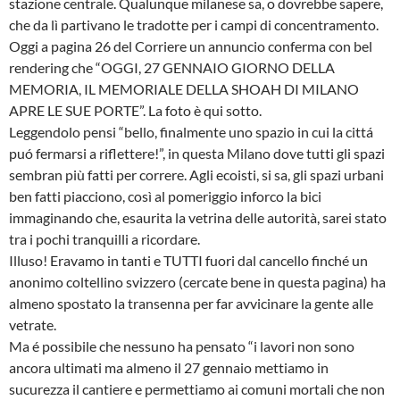
stazione centrale. Qualunque milanese sa, o dovrebbe sapere,
che da lì partivano le tradotte per i campi di concentramento.
Oggi a pagina 26 del Corriere un annuncio conferma con bel
rendering che “OGGI, 27 GENNAIO GIORNO DELLA
MEMORIA, IL MEMORIALE DELLA SHOAH DI MILANO
APRE LE SUE PORTE”. La foto è qui sotto.
Leggendolo pensi “bello, finalmente uno spazio in cui la cittá
puó fermarsi a riflettere!”, in questa Milano dove tutti gli spazi
sembran più fatti per correre. Agli ecoisti, si sa, gli spazi urbani
ben fatti piacciono, così al pomeriggio inforco la bici
immaginando che, esaurita la vetrina delle autorità, sarei stato
tra i pochi tranquilli a ricordare.
Illuso! Eravamo in tanti e TUTTI fuori dal cancello finché un
anonimo coltellino svizzero (cercate bene in questa pagina) ha
almeno spostato la transenna per far avvicinare la gente alle
vetrate.
Ma é possibile che nessuno ha pensato “i lavori non sono
ancora ultimati ma almeno il 27 gennaio mettiamo in
sucurezza il cantiere e permettiamo ai comuni mortali che non