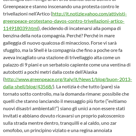
Greenpeace e stanno inscenando una protesta contro le
trivellazioni nell’Artico (
http://it.notizie.yahoo.com/attivisti-
greenpeace-protestano-davos-contro-trivellazioni-artico-
114918039.html
), decidendo di incatenarsi alla pompa di
benzina della nota compagnia. Perché? Perché in mare
galleggia di nuovo qualcosa di minaccioso. Forse vi sarà
sfuggito, ma la Shell è la compagnia che fino a poche ore fa
aveva incagliato una stazione di trivellaggio alta come un
palazzo di 9 piani e un serbatoio capiente come una ventina di
autobotti a pochi metri dalla coste dell’Alaska
(
http://www.greenpeace.org/italy/it/News1/blog/buon-2013-
dalla-shell/blog/43568/
). La notizia è che tutto (pare) sia
tornato sotto controllo, ma la domanda rimane: possibile che
quelli che stanno lanciando il messaggio più forte (“evitiamo
nuovi disastri ambientali!”) siano gli unici a non essere stati
invitati e abbiano dovuto ricavarsi un proprio palcoscenico
sulla strada mentre dentro, tranquilli e al caldo, uno zar
omofobo, un principino viziato e una regina annoiata