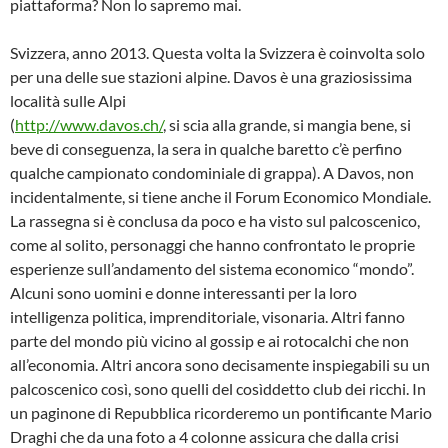
piattaforma? Non lo sapremo mai.
Svizzera, anno 2013. Questa volta la Svizzera è coinvolta solo
per una delle sue stazioni alpine. Davos è una graziosissima
località sulle Alpi
(
http://www.davos.ch/
, si scia alla grande, si mangia bene, si
beve di conseguenza, la sera in qualche baretto c’è perfino
qualche campionato condominiale di grappa). A Davos, non
incidentalmente, si tiene anche il Forum Economico Mondiale.
La rassegna si è conclusa da poco e ha visto sul palcoscenico,
come al solito, personaggi che hanno confrontato le proprie
esperienze sull’andamento del sistema economico “mondo”.
Alcuni sono uomini e donne interessanti per la loro
intelligenza politica, imprenditoriale, visonaria. Altri fanno
parte del mondo più vicino al gossip e ai rotocalchi che non
all’economia. Altri ancora sono decisamente inspiegabili su un
palcoscenico così, sono quelli del cosìddetto club dei ricchi. In
un paginone di Repubblica ricorderemo un pontificante Mario
Draghi che da una foto a 4 colonne assicura che dalla crisi