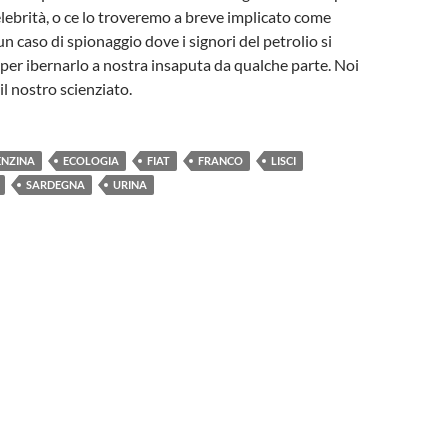
lebrità, o ce lo troveremo a breve implicato come
n caso di spionaggio dove i signori del petrolio si
 per ibernarlo a nostra insaputa da qualche parte. Noi
 il nostro scienziato.
ENZINA
ECOLOGIA
FIAT
FRANCO
LISCI
SARDEGNA
URINA