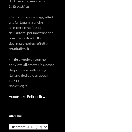
diritti non riconosciuti.»
La Repubblica
«Ne escono personaggi attinti
alla fantasia, ma anche
all’esperienza diretta
dell’autore, per mostrare che
non ci sono limiti alla
declinazione degli affetti.»
Affaritaliani.it
«Il libro vuole dire un no
convinto all’omofobia e nasce
dal primo crowdfunding
italiano dedicato a racconti
LGBT.»
Booksblog.it
Acquista su Feltrinelli →
ARCHIVI
Archivi