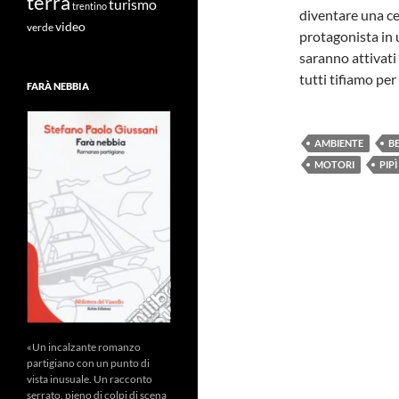
terra
turismo
trentino
diventare una ce
video
verde
protagonista in u
saranno attivati
tutti tifiamo per
FARÀ NEBBIA
AMBIENTE
B
MOTORI
PIPÌ
«Un incalzante romanzo
partigiano con un punto di
vista inusuale. Un racconto
serrato, pieno di colpi di scena