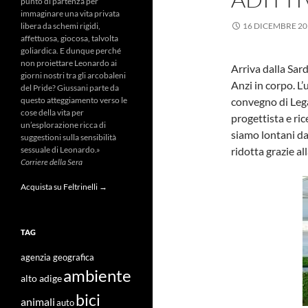
punto di partenza per
immaginare una vita privata
16 DICEMBRE 20
libera da schemi rigidi,
affettuosa, giocosa, talvolta
goliardica. E dunque perché
non proiettare Leonardo ai
Arriva dalla Sar
giorni nostri tra gli arcobaleni
Anzi in corpo. L’
del Pride? Giussani parte da
convegno di Lega
questo atteggiamento verso le
cose della vita per
progettista e ri
un’esplorazione ricca di
siamo lontani da
suggestioni sulla sensibilità
ridotta grazie al
sessuale di Leonardo.»
Corriere della Sera
Acquista su Feltrinelli →
TAG
agenzia geografica
ambiente
alto adige
bici
animali
auto