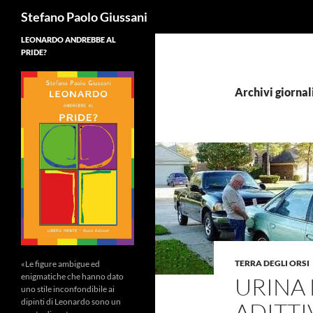
Cerca
Stefano Paolo Giussani
LEONARDO ANDREBBE AL
PRIDE?
Archivi giornal
TERRA DEGLI ORSI
«Le figure ambigue ed
enigmatiche che hanno dato
URINA 
uno stile inconfondibile ai
dipinti di Leonardo sono un
ADITT