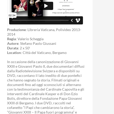
Produzione
: Libreria Vaticana, Polivideo 2013-
2014
Regia
: Valerio Scheggia
Autore
: Stefano Paolo Giussani
Durata
: 2 x 50′
Location
: Città del Vaticano, Bergamo
In occasione della canonizzazione di Giovanni
XXIII e Giovanni Paolo II, due documentari diffusi
dalla Radiotelevisione Svizzera e disponibili su
DVD, raccontano il lato inedito di due pontefici
che hanno segnato la storia. Filmati originali e
documenti fino ad oggi sconosciuti si alternano
con la testimonianza del Cardinale Capovilla e gli
interventi del Cardinale Kasper e di Don Ezio
Bolis, direttore della Fondazione Papa Giovanni
XXIII di Bergamo. I due DVD, raccolti nel
cofanetto “I Papi che cambiarono la storia”,
“Giovanni XXIII – Il Papa fuori programma” e