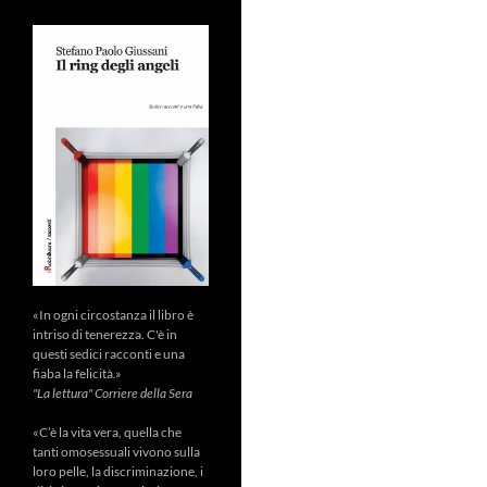
«In ogni circostanza il libro è
intriso di tenerezza. C'è in
questi sedici racconti e una
fiaba la felicità.»
"La lettura" Corriere della Sera
«C’è la vita vera, quella che
tanti omosessuali vivono sulla
loro pelle, la discriminazione, i