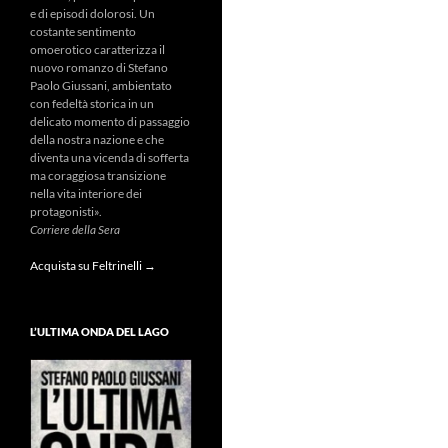
e di episodi dolorosi. Un
costante sentimento
omoerotico caratterizza il
nuovo romanzo di Stefano
Paolo Giussani, ambientato
con fedeltà storica in un
delicato momento di passaggio
della nostra nazione e che
diventa una vicenda di sofferta
ma coraggiosa transizione
nella vita interiore dei
protagonisti».
Corriere della Sera
Acquista su Feltrinelli →
L’ULTIMA ONDA DEL LAGO