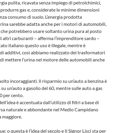
rgia pulita, ricavata senza impiego di petrolchimici,
produrre gas e, considerate le minime dimensioni
enza consumo di suolo. L’energia prodotta
urina sarebbe adatta anche per i motori di automobili,
che potrebbero usare soltanto urina pura al posto
i altri carburanti – afferma l’imprenditore sardo –
tato italiano questo uso è illegale, mentre è
di additivi, così abbiamo realizzato dei trasformatori
i mettere l’urina nel motore delle automobili anche
molto incoraggianti. Il risparmio su un’auto a benzina è
 su un’auto a gasolio del 60, mentre sulle auto a gas
0 per cento.
ell’idea è accentuata dall’utilizzo di filtri a base di
sorsa naturale e abbondante nel Medio Campidano
la maggiore.
ue: o questa è l’idea del secolo e Il Signor Lisci sta per