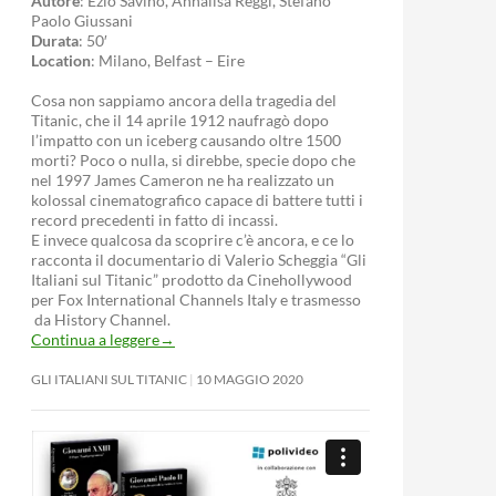
Autore
: Ezio Savino, Annalisa Reggi, Stefano
Paolo Giussani
Durata
: 50′
Location
: Milano, Belfast – Eire
Cosa non sappiamo ancora della tragedia del
Titanic, che il 14 aprile 1912 naufragò dopo
l’impatto con un iceberg causando oltre 1500
morti? Poco o nulla, si direbbe, specie dopo che
nel 1997 James Cameron ne ha realizzato un
kolossal cinematografico capace di battere tutti i
record precedenti in fatto di incassi.
E invece qualcosa da scoprire c’è ancora, e ce lo
racconta il documentario di Valerio Scheggia “Gli
Italiani sul Titanic” prodotto da Cinehollywood
per Fox International Channels Italy e trasmesso
da History Channel.
Continua a leggere
→
GLI ITALIANI SUL TITANIC
10 MAGGIO 2020