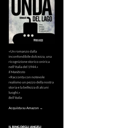
«Un romanzo dalla
inconfondibile dolcezza, una
ricognizione storico onirica
nell'Italia del 1944.»
Il Manifesto
«Racconta con notevole
realismo un pezzo della nostra
storia e la bellezza di alcuni
luoghi.»
Bell'Italia
Acquista su Amazon →
IL RING DEGLI ANGELI