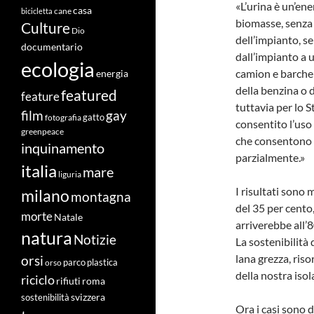
«L’urina è un’ene
casa
cane
bicicletta
biomasse, senza 
Culture
Dio
dell’impianto, s
documentario
dall’impianto a 
ecologia
camion e barche 
energia
della benzina o d
featured
feature
tuttavia per lo S
film
gay
fotografia
gatto
consentito l’uso 
greenpeace
che consentono d
inquinamento
parzialmente.»
italia
mare
liguria
I risultati sono 
milano
montagna
del 35 per cento,
morte
Natale
arriverebbe all’8
natura
Notizie
La sostenibilità d
lana grezza, ri
orsi
orso
parco
plastica
della nostra iso
riciclo
roma
rifiuti
svizzera
sostenibilità
Ora i casi sono d