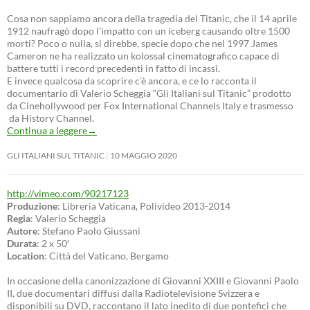
Cosa non sappiamo ancora della tragedia del Titanic, che il 14 aprile
1912 naufragò dopo l’impatto con un iceberg causando oltre 1500
morti? Poco o nulla, si direbbe, specie dopo che nel 1997 James
Cameron ne ha realizzato un kolossal cinematografico capace di
battere tutti i record precedenti in fatto di incassi.
E invece qualcosa da scoprire c’è ancora, e ce lo racconta il
documentario di Valerio Scheggia “Gli Italiani sul Titanic” prodotto
da Cinehollywood per Fox International Channels Italy e trasmesso
da History Channel.
Continua a leggere
→
GLI ITALIANI SUL TITANIC
10 MAGGIO 2020
http://vimeo.com/90217123
Produzione
: Libreria Vaticana, Polivideo 2013-2014
Regia
: Valerio Scheggia
Autore
: Stefano Paolo Giussani
Durata
: 2 x 50′
Location
: Città del Vaticano, Bergamo
In occasione della canonizzazione di Giovanni XXIII e Giovanni Paolo
II, due documentari diffusi dalla Radiotelevisione Svizzera e
disponibili su DVD, raccontano il lato inedito di due pontefici che