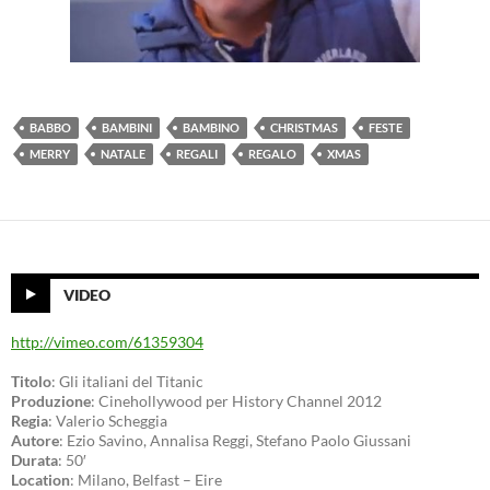
BABBO
BAMBINI
BAMBINO
CHRISTMAS
FESTE
MERRY
NATALE
REGALI
REGALO
XMAS
VIDEO
http://vimeo.com/61359304
Titolo
: Gli italiani del Titanic
Produzione
: Cinehollywood per History Channel 2012
Regia
: Valerio Scheggia
Autore
: Ezio Savino, Annalisa Reggi, Stefano Paolo Giussani
Durata
: 50′
Location
: Milano, Belfast – Eire