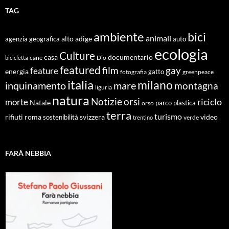
TAG
ambiente
bici
animali
alto adige
agenzia geografica
auto
ecologia
Culture
documentario
casa
cane
Dio
bicicletta
featured
film
gay
feature
energia
fotografia
gatto
greenpeace
italia
milano
inquinamento
mare
montagna
liguria
natura
Notizie
orsi
riciclo
morte
Natale
orso
parco
plastica
terra
turismo
roma
svizzera
video
rifiuti
sostenibilità
verde
trentino
FARÀ NEBBIA