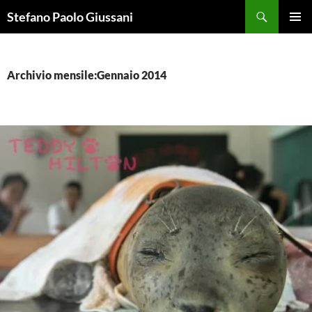
Vai
Cerca
Stefano Paolo Giussani
al
MENU
contenuto
PRINCI
Archivio mensile:Gennaio 2014