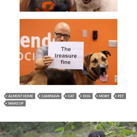
ALMOST HOME
CAMPAIGN
CAT
DOG
MOBY
PET
WAKE UP