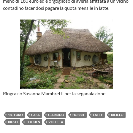
meno di 180 euro ed è orgoglioso di averla affittata a un vicino
contadino facendosi pagare la quota mensile in latte.
Ringrazio Susanna Mambretti per la seganalazione.
180 EURO
CASA
GIARDINO
HOBBIT
LATTE
RICICLO
RIUSO
TOLKIEN
VILLETTA