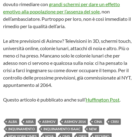
dovuto rimediare con
grandi schermi per dare un effetto
emotivo alla popolazione per l’assenza del sole
, non
dell’ambasciatore. Purtroppo per loro, non è così immediato il
rimedio per la qualità dell’aria.
Le altre previsioni di Asimov? Televisioni in 3D, schermi touch,
università online, colonie lunari, attacchi di noia e altro. Più o
meno ci ha preso. Mancano solo le colonie lunari che per
adesso non ci servono e qualcosa sulla noia: ci ha pensato la
crisi a farci ingegnare su come dover occupare il tempo. Per il
controllo delle prossime previsioni, già commissionate al NYT,
appuntamento al 2064.
Questo articolo è pubblicato anche sull’
Huffington Post
.
ALBA
ARIA
ASIMOV
ASIMOV 2014
CINA
CRISI
INQUINAMENTO
INQUINAMENTO ISAAC
NEW
NEW YORK TIMES
NOIA
OMS
ORSI
PECHINO