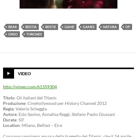
BEAR
BESTIA
BESTIE
GAME
GAMES
NATURA
OF
ORSO
THRONES
VIDEO
http://vimeo.com/61359304
Titolo
: Gli italiani del Titanic
Produzione
: Cinehollywood per History Channel 2012
Regia
: Valerio Scheggia
Autore
: Ezio Savino, Annalisa Reggi, Stefano Paolo Giussani
Durata
: 50′
Location
: Milano, Belfast – Eire
Cosa non sappiamo ancora della tragedia del Titanic, che il 14 aprile