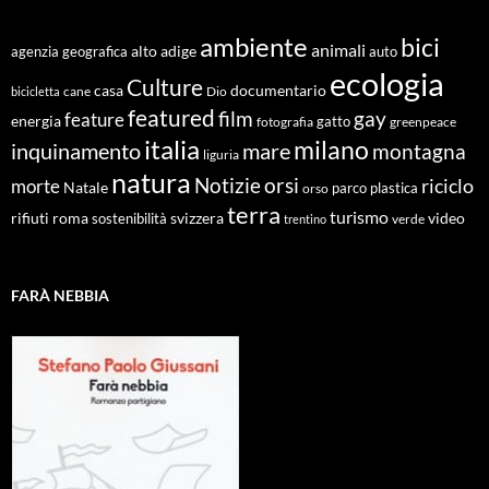
ambiente
bici
animali
alto adige
agenzia geografica
auto
ecologia
Culture
documentario
casa
cane
Dio
bicicletta
featured
film
gay
feature
energia
fotografia
gatto
greenpeace
italia
milano
inquinamento
mare
montagna
liguria
natura
Notizie
orsi
riciclo
morte
Natale
orso
parco
plastica
terra
turismo
roma
svizzera
video
rifiuti
sostenibilità
verde
trentino
FARÀ NEBBIA