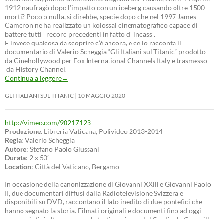
1912 naufragò dopo l’impatto con un iceberg causando oltre 1500
morti? Poco o nulla, si direbbe, specie dopo che nel 1997 James
Cameron ne ha realizzato un kolossal cinematografico capace di
battere tutti i record precedenti in fatto di incassi.
E invece qualcosa da scoprire c’è ancora, e ce lo racconta il
documentario di Valerio Scheggia “Gli Italiani sul Titanic” prodotto
da Cinehollywood per Fox International Channels Italy e trasmesso
da History Channel.
Continua a leggere
→
GLI ITALIANI SUL TITANIC
10 MAGGIO 2020
http://vimeo.com/90217123
Produzione
: Libreria Vaticana, Polivideo 2013-2014
Regia
: Valerio Scheggia
Autore
: Stefano Paolo Giussani
Durata
: 2 x 50′
Location
: Città del Vaticano, Bergamo
In occasione della canonizzazione di Giovanni XXIII e Giovanni Paolo
II, due documentari diffusi dalla Radiotelevisione Svizzera e
disponibili su DVD, raccontano il lato inedito di due pontefici che
hanno segnato la storia. Filmati originali e documenti fino ad oggi