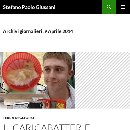
Vai
Cerca
Stefano Paolo Giussani
al
MENU
contenuto
PRINCI
Archivi giornalieri: 9 Aprile 2014
TERRA DEGLI ORSI
IL CARICABATTERIE