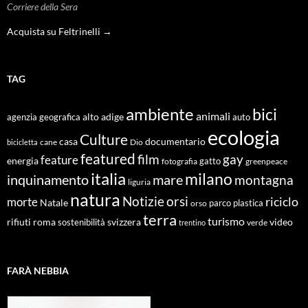
Corriere della Sera
Acquista su Feltrinelli →
TAG
ambiente
bici
animali
alto adige
agenzia geografica
auto
ecologia
Culture
documentario
casa
cane
Dio
bicicletta
featured
film
gay
feature
energia
fotografia
gatto
greenpeace
italia
milano
inquinamento
mare
montagna
liguria
natura
Notizie
orsi
riciclo
morte
Natale
orso
parco
plastica
terra
turismo
roma
svizzera
video
rifiuti
sostenibilità
verde
trentino
FARÀ NEBBIA