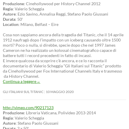
Produzione
: Cinehollywood per History Channel 2012
Regia
: Valerio Scheggia
Autore
: Ezio Savino, Annalisa Reggi, Stefano Paolo Giussani
Durata
: 50′
Location
: Milano, Belfast – Eire
Cosa non sappiamo ancora della tragedia del Titanic, che il 14 aprile
1912 naufragò dopo l’impatto con un iceberg causando oltre 1500
morti? Poco o nulla, si direbbe, specie dopo che nel 1997 James
Cameron ne ha realizzato un kolossal cinematografico capace di
battere tutti i record precedenti in fatto di incassi.
E invece qualcosa da scoprire c’è ancora, e ce lo racconta il
documentario di Valerio Scheggia “Gli Italiani sul Titanic” prodotto
da Cinehollywood per Fox International Channels Italy e trasmesso
da History Channel.
Continua a leggere
→
GLI ITALIANI SUL TITANIC
10 MAGGIO 2020
http://vimeo.com/90217123
Produzione
: Libreria Vaticana, Polivideo 2013-2014
Regia
: Valerio Scheggia
Autore
: Stefano Paolo Giussani
Durata
: 2 x 50′