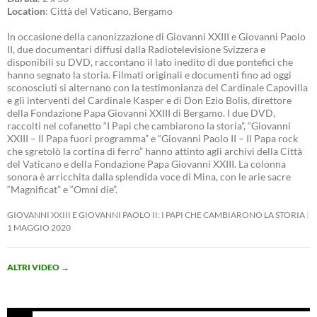
Location
: Città del Vaticano, Bergamo
In occasione della canonizzazione di Giovanni XXIII e Giovanni Paolo
II, due documentari diffusi dalla Radiotelevisione Svizzera e
disponibili su DVD, raccontano il lato inedito di due pontefici che
hanno segnato la storia. Filmati originali e documenti fino ad oggi
sconosciuti si alternano con la testimonianza del Cardinale Capovilla
e gli interventi del Cardinale Kasper e di Don Ezio Bolis, direttore
della Fondazione Papa Giovanni XXIII di Bergamo. I due DVD,
raccolti nel cofanetto “I Papi che cambiarono la storia”, “Giovanni
XXIII – Il Papa fuori programma” e “Giovanni Paolo II – Il Papa rock
che sgretolò la cortina di ferro” hanno attinto agli archivi della Città
del Vaticano e della Fondazione Papa Giovanni XXIII. La colonna
sonora è arricchita dalla splendida voce di Mina, con le arie sacre
“Magnificat” e “Omni die”.
GIOVANNI XXIII E GIOVANNI PAOLO II: I PAPI CHE CAMBIARONO LA STORIA
1 MAGGIO 2020
ALTRI VIDEO
→