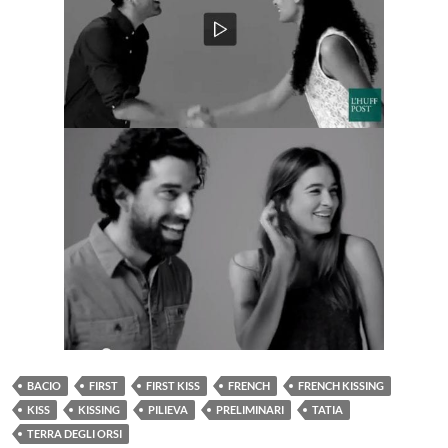
BACIO
FIRST
FIRST KISS
FRENCH
FRENCH KISSING
KISS
KISSING
PILIEVA
PRELIMINARI
TATIA
TERRA DEGLI ORSI