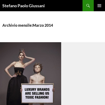
Vai
Cerca
Stefano Paolo Giussani
al
MENU
contenuto
PRINCI
Archivio mensile:Marzo 2014