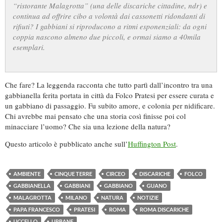
“ristorante Malagrotta” (una delle discariche cittadine, ndr) e
continua ad offrire cibo a volontà dai cassonetti ridondanti di
rifiuti? I gabbiani si riproducono a ritmi esponenziali: da ogni
coppia nascono almeno due piccoli, e ormai siamo a 40mila
esemplari.
Che fare? La leggenda racconta che tutto partì dall’incontro tra una
gabbianella ferita portata in città da Folco Pratesi per essere curata e
un gabbiano di passaggio. Fu subito amore, e colonia per nidificare.
Chi avrebbe mai pensato che una storia così finisse poi col
minacciare l’uomo? Che sia una lezione della natura?
Questo articolo è pubblicato anche sull’
Huffington Post
.
AMBIENTE
CINQUE TERRE
CIRCEO
DISCARICHE
FOLCO
GABBIANELLA
GABBIANI
GABBIANO
GUANO
MALAGROTTA
MILANO
NATURA
NOTIZIE
PAPA FRANCESCO
PRATESI
ROMA
ROMA DISCARICHE
UCCELLO
URBANE