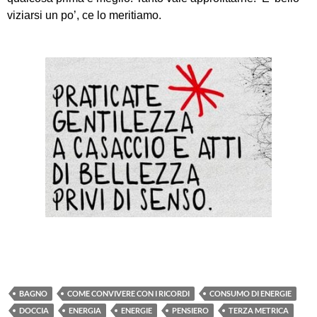
viziarsi un po’, ce lo meritiamo.
BAGNO
COME CONVIVERE CON I RICORDI
CONSUMO DI ENERGIE
DOCCIA
ENERGIA
ENERGIE
PENSIERO
TERZA METRICA