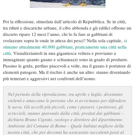
Poi la riflessione, stimolata dall’articolo di Repubblica. Se in città,
tra rifiuti e discariche urbane, il cibo abbonda e gli edifici offrono un
discreto riparo 12 mesi l’anno, chi lo fa fare ai gabbiani di
svolazzare sopra le onde in attesa dei pesci? Nella sola capitale,
si
stimano attualmente 40.000 gabbiani, praticamente una città nella
città
. Visualizziamoli in una gigantesca voliera e proviamo a
immaginare quanto guano e schiamazzi sono in grado di produrre.
Passino le grida, perfino piacevoli a volte, ma il guano è portatore di
elementi patogeni. Ma il rischio è anche un altro: stanno diventando
più temerari e aggressivi nei confronti dell’uomo.
Nel periodo della riproduzione, tra aprile e luglio, diventano
violenti e attaccano le persone che si avvicinano per difendere
le uova. Gli uccelli più piccoli, come i passeri, i pettirossi, gli
scriccioli, stanno sparendo dalla città, predati dai gabbiani –
dichiara Bruno Cignini, zoologo e direttore del dipartimento
Ambiente del Comune di Roma – Quale habitat migliore della
nostra città, che per decenni ha assicurato succulenti pasti al