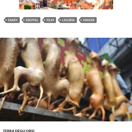
DIARY
DIGITAL
FILM
LIGURIA
MAKER
TERRA DEGLI ORSI