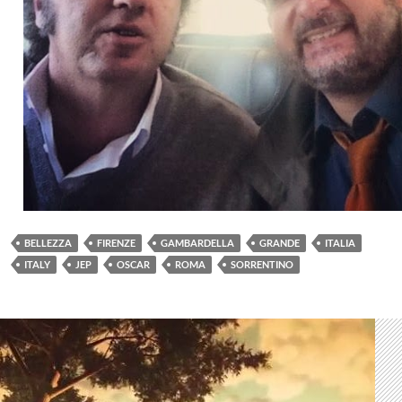
BELLEZZA
FIRENZE
GAMBARDELLA
GRANDE
ITALIA
ITALY
JEP
OSCAR
ROMA
SORRENTINO