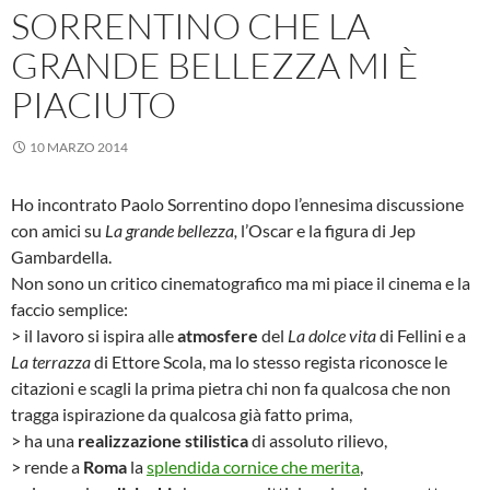
SORRENTINO CHE LA
GRANDE BELLEZZA MI È
PIACIUTO
10 MARZO 2014
Ho incontrato Paolo Sorrentino dopo l’ennesima discussione
con amici su
La grande bellezza,
l’Oscar e la figura di Jep
Gambardella.
Non sono un critico cinematografico ma mi piace il cinema e la
faccio semplice:
> il lavoro si ispira alle
atmosfere
del
La dolce vita
di Fellini e a
La terrazza
di Ettore Scola, ma lo stesso regista riconosce le
citazioni e scagli la prima pietra chi non fa qualcosa che non
tragga ispirazione da qualcosa già fatto prima,
> ha una
realizzazione stilistica
di assoluto rilievo,
> rende a
Roma
la
splendida cornice che merita
,