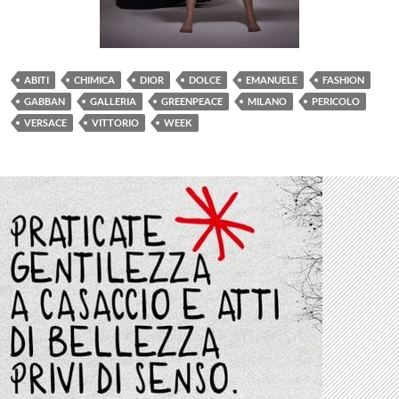
ABITI
CHIMICA
DIOR
DOLCE
EMANUELE
FASHION
GABBAN
GALLERIA
GREENPEACE
MILANO
PERICOLO
VERSACE
VITTORIO
WEEK