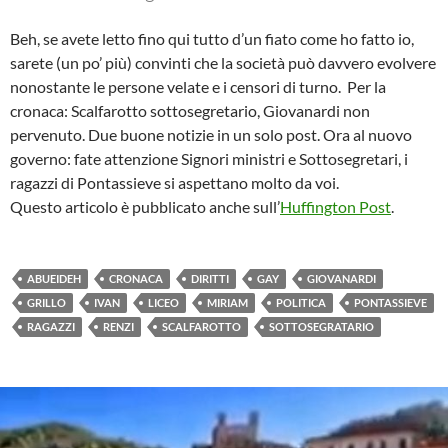
Beh, se avete letto fino qui tutto d’un fiato come ho fatto io,
sarete (un po’ più) convinti che la società può davvero evolvere
nonostante le persone velate e i censori di turno. Per la
cronaca: Scalfarotto sottosegretario, Giovanardi non
pervenuto. Due buone notizie in un solo post. Ora al nuovo
governo: fate attenzione Signori ministri e Sottosegretari, i
ragazzi di Pontassieve si aspettano molto da voi.
Questo articolo è pubblicato anche sull’
Huffington Post
.
ABUEIDEH
CRONACA
DIRITTI
GAY
GIOVANARDI
GRILLO
IVAN
LICEO
MIRIAM
POLITICA
PONTASSIEVE
RAGAZZI
RENZI
SCALFAROTTO
SOTTOSEGRATARIO