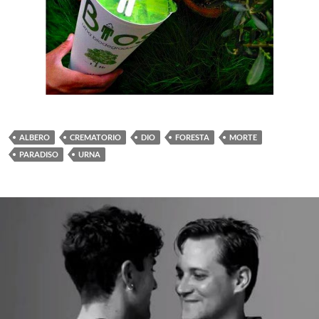
ALBERO
CREMATORIO
DIO
FORESTA
MORTE
PARADISO
URNA