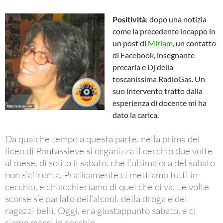
Positività
: dopo una notizia
come la precedente incappo in
un post di
Miriam
, un contatto
di Facebook, insegnante
precaria e Dj della
toscanissima RadioGas. Un
suo intervento tratto dalla
esperienza di docente mi ha
dato la carica.
Da qualche tempo a questa parte, nella prima del
liceo di Pontassieve si organizza il cerchio due volte
al mese, di solito il sabato, che l’ultima ora del sabato
non s’affronta. Praticamente ci mettiamo tutti in
cerchio, e chiacchieriamo di quel che ci va. Le volte
scorse s’è parlato dell’alcool, della droga e dei
ragazzi belli. Oggi, era giustappunto sabato, e ci
siamo messi in cerchio.