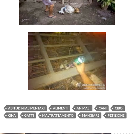
ABITUDINI ALIMENTARI
ALIMENTI
ANIMALI
CANI
CIBO
CINA
GATTI
MALTRATTAMENTO
MANGIARE
PETIZIONE