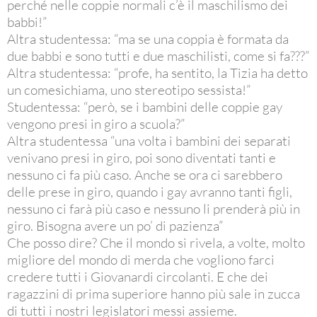
perché nelle coppie normali c’è il maschilismo dei
babbi!”
Altra studentessa: “ma se una coppia è formata da
due babbi e sono tutti e due maschilisti, come si fa???”
Altra studentessa: “profe, ha sentito, la Tizia ha detto
un comesichiama, uno stereotipo sessista!”
Studentessa: “però, se i bambini delle coppie gay
vengono presi in giro a scuola?”
Altra studentessa “una volta i bambini dei separati
venivano presi in giro, poi sono diventati tanti e
nessuno ci fa più caso. Anche se ora ci sarebbero
delle prese in giro, quando i gay avranno tanti figli,
nessuno ci farà più caso e nessuno li prenderà più in
giro. Bisogna avere un po’ di pazienza”
Che posso dire? Che il mondo si rivela, a volte, molto
migliore del mondo di merda che vogliono farci
credere tutti i Giovanardi circolanti. E che dei
ragazzini di prima superiore hanno più sale in zucca
di tutti i nostri legislatori messi assieme.