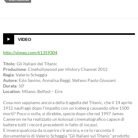
VIDEO
http://vimeo.com/61359304
Titolo
: Gli italiani del Titanic
Produzione
: Cinehollywood per History Channel 2012
Regia
: Valerio Scheggia
Autore
: Ezio Savino, Annalisa Reggi, Stefano Paolo Giussani
Durata
: 50′
Location
: Milano, Belfast – Eire
Cosa non sappiamo ancora della tragedia del Titanic, che il 14 aprile
1912 naufragò dopo l’impatto con un iceberg causando oltre 1500
morti? Poco o nulla, si direbbe, specie dopo che nel 1997 James
Cameron ne ha realizzato un kolossal cinematografico capace di
battere tutti i record precedenti in fatto di incassi.
E invece qualcosa da scoprire c’è ancora, e ce lo racconta il
documentario di Valerio Scheggia “Gli Italiani sul Titanic” prodotto