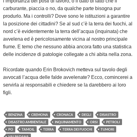
l’importanza dei posti di lavoro, o il dato di fatto che il
carburante, piaccia o no, da qualche parte bisogna pur
produrlo. Ma i controlli? Dove sono le istituzioni a garantire
la posizione dei cittadini? Se al sud c’è la terra dei fuochi, al
nord c’è evidentemente la terra dell’acqua (inquinata) che
avvelena ed è pericolosamente vicina al nostro principale
fiume. E temo che nessuno abbia ancora fatto una statistica
delle incidenze di patologie collegate a chi abita nella zona.
Ricordate quando Erin Brokovich metteva sul tavolo degli
avvocati l’acqua delle falde avvelenate? Ecco, comincerei a
servirla ai responsabili e chiedere se la darebbero ai loro
figli.
BENZINA
CREMONA
CRONACA
DEGLI
DISASTRO
DISASTRO AMBIENTALE
INQUINAMENTO
ORSI
PETROLI
PO
TAMOIL
TERRA
TERRA DEI FUOCHI
TUMORI
VALPADANA