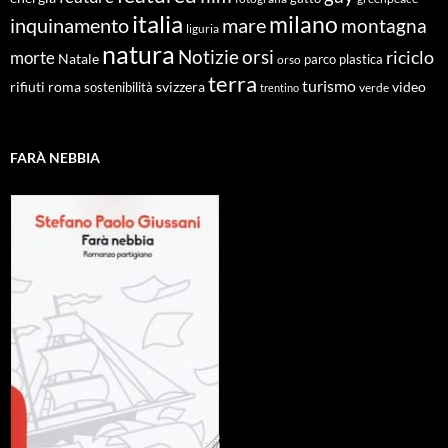
italia
milano
inquinamento
mare
montagna
liguria
natura
Notizie
orsi
riciclo
morte
Natale
orso
parco
plastica
terra
turismo
roma
svizzera
video
rifiuti
sostenibilità
verde
trentino
FARÀ NEBBIA