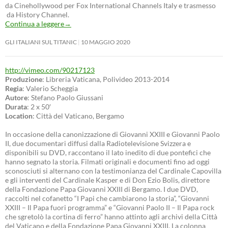
da Cinehollywood per Fox International Channels Italy e trasmesso
da History Channel.
Continua a leggere
→
GLI ITALIANI SUL TITANIC
10 MAGGIO 2020
http://vimeo.com/90217123
Produzione
: Libreria Vaticana, Polivideo 2013-2014
Regia
: Valerio Scheggia
Autore
: Stefano Paolo Giussani
Durata
: 2 x 50′
Location
: Città del Vaticano, Bergamo
In occasione della canonizzazione di Giovanni XXIII e Giovanni Paolo
II, due documentari diffusi dalla Radiotelevisione Svizzera e
disponibili su DVD, raccontano il lato inedito di due pontefici che
hanno segnato la storia. Filmati originali e documenti fino ad oggi
sconosciuti si alternano con la testimonianza del Cardinale Capovilla
e gli interventi del Cardinale Kasper e di Don Ezio Bolis, direttore
della Fondazione Papa Giovanni XXIII di Bergamo. I due DVD,
raccolti nel cofanetto “I Papi che cambiarono la storia”, “Giovanni
XXIII – Il Papa fuori programma” e “Giovanni Paolo II – Il Papa rock
che sgretolò la cortina di ferro” hanno attinto agli archivi della Città
del Vaticano e della Fondazione Papa Giovanni XXIII. La colonna