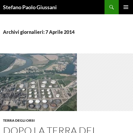
Vai
Cerca
Stefano Paolo Giussani
al
MENU
contenuto
PRINCI
Archivi giornalieri: 7 Aprile 2014
TERRA DEGLI ORSI
DOPO LA TERRA DEI