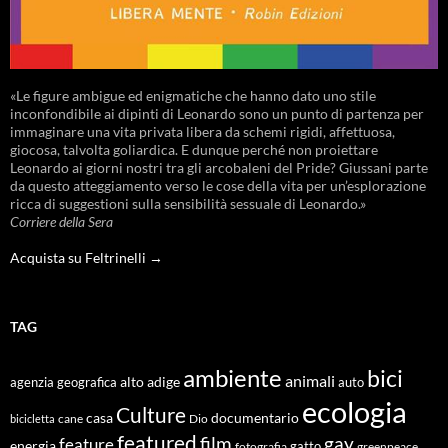
«Le figure ambigue ed enigmatiche che hanno dato uno stile
inconfondibile ai dipinti di Leonardo sono un punto di partenza per
immaginare una vita privata libera da schemi rigidi, affettuosa,
giocosa, talvolta goliardica. E dunque perché non proiettare
Leonardo ai giorni nostri tra gli arcobaleni del Pride? Giussani parte
da questo atteggiamento verso le cose della vita per un’esplorazione
ricca di suggestioni sulla sensibilità sessuale di Leonardo.»
Corriere della Sera
Acquista su Feltrinelli →
TAG
ambiente
bici
animali
alto adige
agenzia geografica
auto
ecologia
Culture
documentario
casa
cane
Dio
bicicletta
featured
film
gay
feature
energia
fotografia
gatto
greenpeace