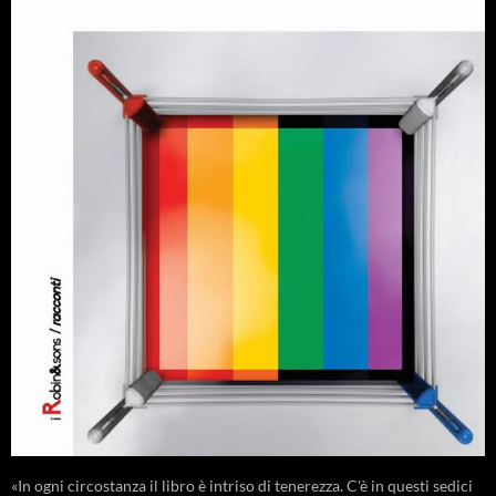
«In ogni circostanza il libro è intriso di tenerezza. C'è in questi sedici