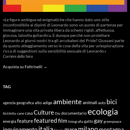
«Le figure ambigue ed enigmatiche che hanno dato uno stile
inconfondibile ai dipinti di Leonardo sono un punto di partenza per
immaginare una vita privata libera da schemi rigidi, affettuosa,
giocosa, talvolta goliardica. E dunque perché non proiettare
Leonardo ai giorni nostri tra gli arcobaleni del Pride? Giussani parte
da questo atteggiamento verso le cose della vita per un’esplorazione
ricca di suggestioni sulla sensibilità sessuale di Leonardo.»
Corriere della Sera
Acquista su Feltrinelli →
TAG
ambiente
bici
animali
alto adige
agenzia geografica
auto
ecologia
Culture
documentario
casa
cane
Dio
bicicletta
featured
film
gay
feature
energia
fotografia
gatto
greenpeace
italia
milano
inquinamento
mare
montagna