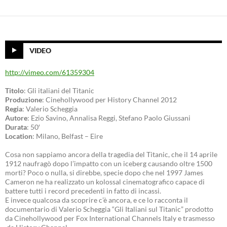
VIDEO
http://vimeo.com/61359304
Titolo
: Gli italiani del Titanic
Produzione
: Cinehollywood per History Channel 2012
Regia
: Valerio Scheggia
Autore
: Ezio Savino, Annalisa Reggi, Stefano Paolo Giussani
Durata
: 50′
Location
: Milano, Belfast – Eire
Cosa non sappiamo ancora della tragedia del Titanic, che il 14 aprile
1912 naufragò dopo l’impatto con un iceberg causando oltre 1500
morti? Poco o nulla, si direbbe, specie dopo che nel 1997 James
Cameron ne ha realizzato un kolossal cinematografico capace di
battere tutti i record precedenti in fatto di incassi.
E invece qualcosa da scoprire c’è ancora, e ce lo racconta il
documentario di Valerio Scheggia “Gli Italiani sul Titanic” prodotto
da Cinehollywood per Fox International Channels Italy e trasmesso