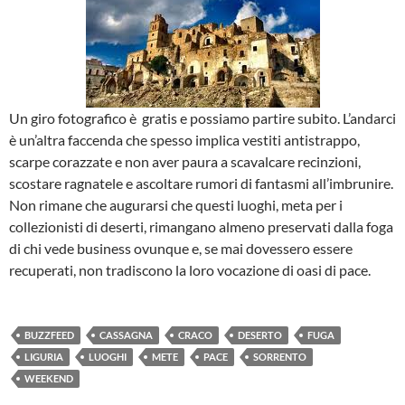
Un giro fotografico è gratis e possiamo partire subito. L’andarci
è un’altra faccenda che spesso implica vestiti antistrappo,
scarpe corazzate e non aver paura a scavalcare recinzioni,
scostare ragnatele e ascoltare rumori di fantasmi all’imbrunire.
Non rimane che augurarsi che questi luoghi, meta per i
collezionisti di deserti, rimangano almeno preservati dalla foga
di chi vede business ovunque e, se mai dovessero essere
recuperati, non tradiscono la loro vocazione di oasi di pace.
BUZZFEED
CASSAGNA
CRACO
DESERTO
FUGA
LIGURIA
LUOGHI
METE
PACE
SORRENTO
WEEKEND