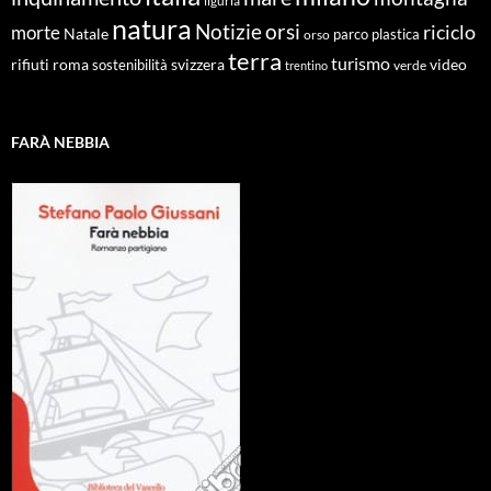
liguria
natura
Notizie
orsi
riciclo
morte
Natale
orso
parco
plastica
terra
turismo
roma
svizzera
video
rifiuti
sostenibilità
verde
trentino
FARÀ NEBBIA