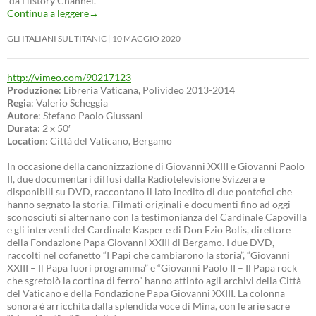
da History Channel.
Continua a leggere
→
GLI ITALIANI SUL TITANIC
10 MAGGIO 2020
http://vimeo.com/90217123
Produzione
: Libreria Vaticana, Polivideo 2013-2014
Regia
: Valerio Scheggia
Autore
: Stefano Paolo Giussani
Durata
: 2 x 50′
Location
: Città del Vaticano, Bergamo
In occasione della canonizzazione di Giovanni XXIII e Giovanni Paolo
II, due documentari diffusi dalla Radiotelevisione Svizzera e
disponibili su DVD, raccontano il lato inedito di due pontefici che
hanno segnato la storia. Filmati originali e documenti fino ad oggi
sconosciuti si alternano con la testimonianza del Cardinale Capovilla
e gli interventi del Cardinale Kasper e di Don Ezio Bolis, direttore
della Fondazione Papa Giovanni XXIII di Bergamo. I due DVD,
raccolti nel cofanetto “I Papi che cambiarono la storia”, “Giovanni
XXIII – Il Papa fuori programma” e “Giovanni Paolo II – Il Papa rock
che sgretolò la cortina di ferro” hanno attinto agli archivi della Città
del Vaticano e della Fondazione Papa Giovanni XXIII. La colonna
sonora è arricchita dalla splendida voce di Mina, con le arie sacre