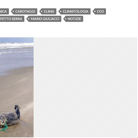
NICA
CAROTAGGI
CLIMA
CLIMATOLOGIA
CO2
FFETTO SERRA
MARIO GIULIACCI
NOTIZIE