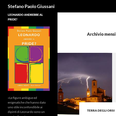
Cerca
Stefano Paolo Giussani
LEONARDO ANDREBBE AL
PRIDE?
Archivio mensi
«Le figure ambigue ed
enigmatiche che hanno dato
uno stile inconfondibile ai
TERRA DEGLI ORSI
dipinti di Leonardo sono un