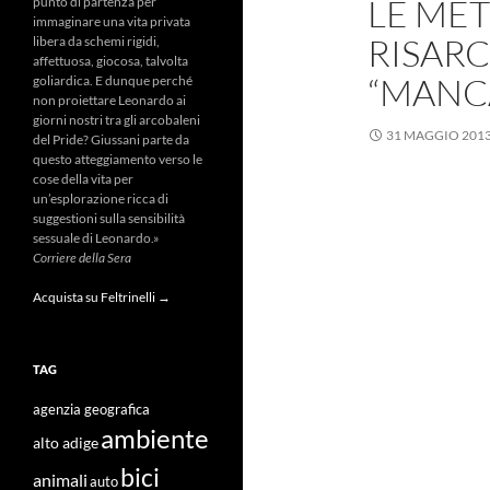
LE MET
punto di partenza per
immaginare una vita privata
RISAR
libera da schemi rigidi,
affettuosa, giocosa, talvolta
“MANC
goliardica. E dunque perché
non proiettare Leonardo ai
giorni nostri tra gli arcobaleni
31 MAGGIO 201
del Pride? Giussani parte da
questo atteggiamento verso le
cose della vita per
un’esplorazione ricca di
suggestioni sulla sensibilità
sessuale di Leonardo.»
Corriere della Sera
Acquista su Feltrinelli →
TAG
agenzia geografica
ambiente
alto adige
bici
animali
auto