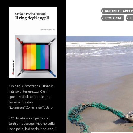
ANIDRIDE CARBO
ECOLOGIA
E
«In ogni circostanza il libro è
intriso di tenerezza. C'è in
questi sedici racconti e una
fiaba la felicità.»
"La lettura" Corriere della Sera
«C’è la vita vera, quella che
tanti omosessuali vivono sulla
loro pelle, la discriminazione, i