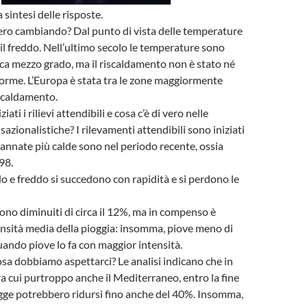
 sintesi delle risposte.
vero cambiando? Dal punto di vista delle temperature
 il freddo. Nell’ultimo secolo le temperature sono
ca mezzo grado, ma il riscaldamento non è stato né
orme. L’Europa è stata tra le zone maggiormente
iscaldamento.
ti i rilievi attendibili e cosa c’è di vero nelle
azionalistiche? I rilevamenti attendibili sono iniziati
e annate più calde sono nel periodo recente, ossia
98.
do e freddo si succedono con rapidità e si perdono le
sono diminuiti di circa il 12%, ma in compenso è
nsità media della pioggia: insomma, piove meno di
ando piove lo fa con maggior intensità.
cosa dobbiamo aspettarci? Le analisi indicano che in
ra cui purtroppo anche il Mediterraneo, entro la fine
ogge potrebbero ridursi fino anche del 40%. Insomma,