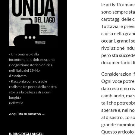
le attività uman
sono sempre stat
carotaggi delle c
Tuttavia le prev
causa della gran
oceani, grandi se
rivoluzione indust
«Un romanzo dalla
però sta succed
inconfondibile dolcezza, una
documentario d
ricognizione storico onirica
nell'Italia del 1944.»
Considerazioni f
Il Manifesto
Ogni voce potreb
«Racconta con notevole
realismo un pezzo della nostra
dato estremo real
storia e la bellezza di alcuni
cambiando, ma si
luoghi.»
tali che potrebb
Bell'Italia
sperare e, nel no
Acquista su Amazon →
al disastro. Lo so
grande cammino i
Questo articolo 
IL RING DEGLI ANGELI