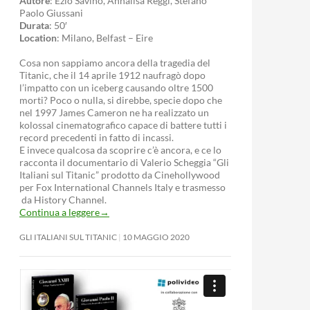
Autore
: Ezio Savino, Annalisa Reggi, Stefano
Paolo Giussani
Durata
: 50′
Location
: Milano, Belfast – Eire
Cosa non sappiamo ancora della tragedia del
Titanic, che il 14 aprile 1912 naufragò dopo
l’impatto con un iceberg causando oltre 1500
morti? Poco o nulla, si direbbe, specie dopo che
nel 1997 James Cameron ne ha realizzato un
kolossal cinematografico capace di battere tutti i
record precedenti in fatto di incassi.
E invece qualcosa da scoprire c’è ancora, e ce lo
racconta il documentario di Valerio Scheggia “Gli
Italiani sul Titanic” prodotto da Cinehollywood
per Fox International Channels Italy e trasmesso
da History Channel.
Continua a leggere
→
GLI ITALIANI SUL TITANIC
10 MAGGIO 2020