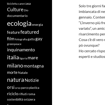
casa
cane
bicicletta
Solo tre giorni f
Culture
Dio
imbiancata di nev
documentario
gennaio. Contem
ecologia
“L’inverno più f
energia
variato”, un amic
featured
feature
risarcimento per
film
gay
Cosa c’è di vero 
fotografia
gatto
greenpeace
pò ovunque?
inquinamento
Ho cercato rispo
italia
esperti e studio
mare
liguria
milano
montagna
morte
Natale
natura
Notizie
orsi
orso
parco
plastica
riciclo
roma
rifiuti
svizzera
sostenibilità