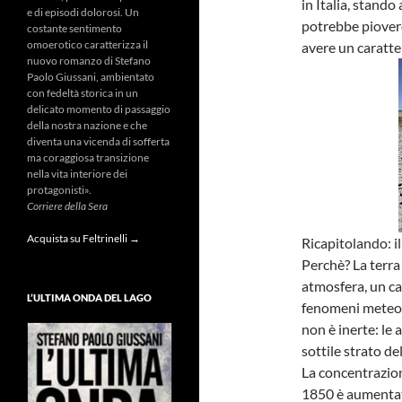
in Italia, stando
e di episodi dolorosi. Un
potrebbe piover
costante sentimento
omoerotico caratterizza il
avere un caratte
nuovo romanzo di Stefano
Paolo Giussani, ambientato
con fedeltà storica in un
delicato momento di passaggio
della nostra nazione e che
diventa una vicenda di sofferta
ma coraggiosa transizione
nella vita interiore dei
protagonisti».
Corriere della Sera
Acquista su Feltrinelli →
Ricapitolando: il
Perchè? La terra 
atmosfera, un cap
L’ULTIMA ONDA DEL LAGO
fenomeni meteoro
non è inerte: le 
sottile strato de
La concentrazione
1850 è aumentata