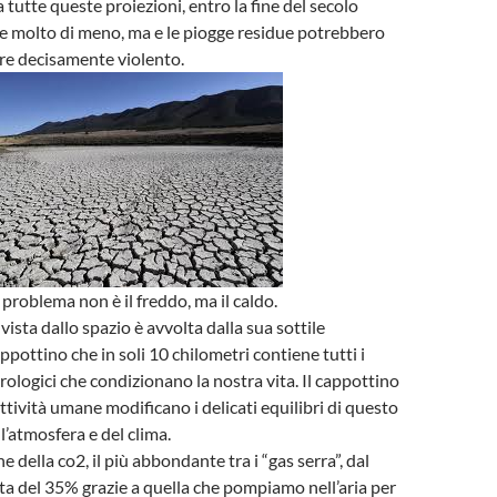
 a tutte queste proiezioni, entro la fine del secolo
e molto di meno, ma e le piogge residue potrebbero
re decisamente violento.
 problema non è il freddo, ma il caldo.
vista dallo spazio è avvolta dalla sua sottile
pottino che in soli 10 chilometri contiene tutti i
logici che condizionano la nostra vita. Il cappottino
attività umane modificano i delicati equilibri di questo
ll’atmosfera e del clima.
 della co2, il più abbondante tra i “gas serra”, dal
 del 35% grazie a quella che pompiamo nell’aria per