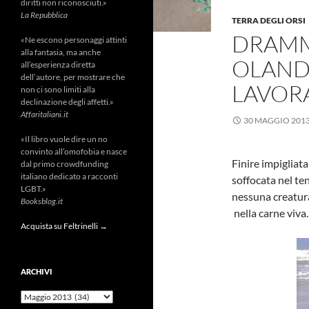
diritti non riconosciuti.»
La Repubblica
TERRA DEGLI ORSI
DRAMMA
«Ne escono personaggi attinti
alla fantasia, ma anche
OLAND
all’esperienza diretta
dell’autore, per mostrare che
LAVOR
non ci sono limiti alla
declinazione degli affetti.»
Affaritaliani.it
30 MAGGIO 201
«Il libro vuole dire un no
convinto all’omofobia e nasce
Finire impigliat
dal primo crowdfunding
italiano dedicato a racconti
soffocata nel ten
LGBT.»
nessuna creatura.
Booksblog.it
nella carne viva.
Acquista su Feltrinelli →
ARCHIVI
Archivi