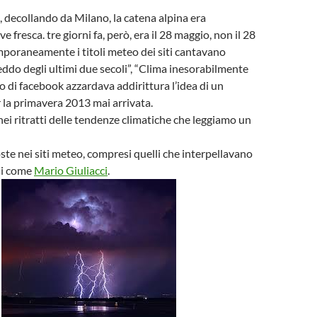
a, decollando da Milano, la catena alpina era
e fresca. tre giorni fa, però, era il 28 maggio, non il 28
poraneamente i titoli meteo dei siti cantavano
reddo degli ultimi due secoli”, “Clima inesorabilmente
o di facebook azzardava addirittura l’idea di un
 la primavera 2013 mai arrivata.
nei ritratti delle tendenze climatiche che leggiamo un
ste nei siti meteo, compresi quelli che interpellavano
si come
Mario Giuliacci
.