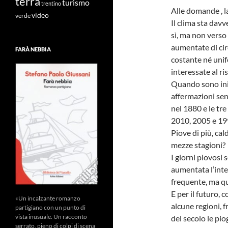
terra
turismo
trentino
Alle domande , la
video
verde
Il clima sta dav
sì, ma non verso
aumentate di cir
FARÀ NEBBIA
costante né unif
interessate al r
Quando sono inizia
affermazioni sens
nel 1880 e le tr
2010, 2005 e 19
Piove di più, cal
mezze stagioni?
I giorni piovosi 
aumentata l’inte
frequente, ma qu
E per il futuro, 
«Un incalzante romanzo
alcune regioni, f
partigiano con un punto di
vista inusuale. Un racconto
del secolo le pi
serrato, pieno di colpi di scena