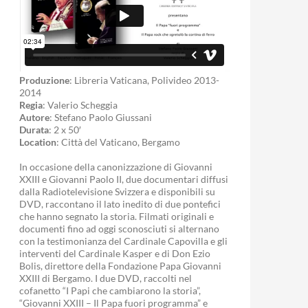
Produzione
: Libreria Vaticana, Polivideo 2013-
2014
Regia
: Valerio Scheggia
Autore
: Stefano Paolo Giussani
Durata
: 2 x 50′
Location
: Città del Vaticano, Bergamo
In occasione della canonizzazione di Giovanni
XXIII e Giovanni Paolo II, due documentari diffusi
dalla Radiotelevisione Svizzera e disponibili su
DVD, raccontano il lato inedito di due pontefici
che hanno segnato la storia. Filmati originali e
documenti fino ad oggi sconosciuti si alternano
con la testimonianza del Cardinale Capovilla e gli
interventi del Cardinale Kasper e di Don Ezio
Bolis, direttore della Fondazione Papa Giovanni
XXIII di Bergamo. I due DVD, raccolti nel
cofanetto “I Papi che cambiarono la storia”,
“Giovanni XXIII – Il Papa fuori programma” e