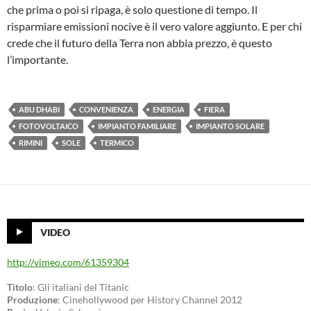
che prima o poi si ripaga, è solo questione di tempo. Il
risparmiare emissioni nocive è il vero valore aggiunto. E per chi
crede che il futuro della Terra non abbia prezzo, è questo
l’importante.
ABU DHABI
CONVENIENZA
ENERGIA
FIERA
FOTOVOLTAICO
IMPIANTO FAMILIARE
IMPIANTO SOLARE
RIMINI
SOLE
TERMICO
VIDEO
http://vimeo.com/61359304
Titolo
: Gli italiani del Titanic
Produzione
: Cinehollywood per History Channel 2012