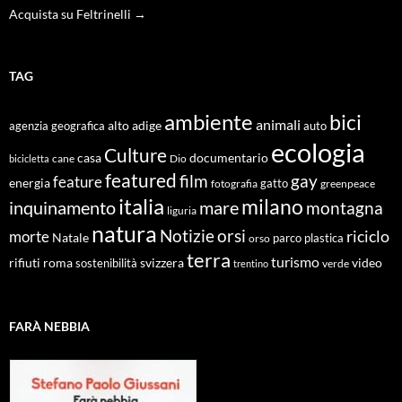
Acquista su Feltrinelli →
TAG
ambiente
bici
animali
alto adige
agenzia geografica
auto
ecologia
Culture
documentario
casa
cane
Dio
bicicletta
featured
film
gay
feature
energia
fotografia
gatto
greenpeace
italia
milano
inquinamento
mare
montagna
liguria
natura
Notizie
orsi
riciclo
morte
Natale
orso
parco
plastica
terra
turismo
roma
svizzera
video
rifiuti
sostenibilità
verde
trentino
FARÀ NEBBIA