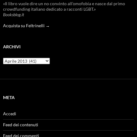
«Il libro vuole dire un no convinto all’omofobia e nasce dal primo
crowdfunding italiano dedicato a racconti LGBT.»
Booksblog.it
Acquista su Feltrinelli →
ARCHIVI
Archivi
META
Accedi
Feed dei contenuti
Feed dei commenti