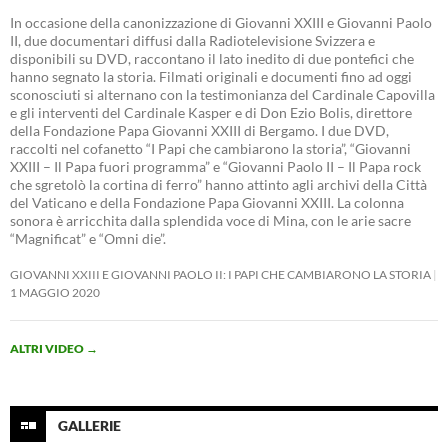
In occasione della canonizzazione di Giovanni XXIII e Giovanni Paolo
II, due documentari diffusi dalla Radiotelevisione Svizzera e
disponibili su DVD, raccontano il lato inedito di due pontefici che
hanno segnato la storia. Filmati originali e documenti fino ad oggi
sconosciuti si alternano con la testimonianza del Cardinale Capovilla
e gli interventi del Cardinale Kasper e di Don Ezio Bolis, direttore
della Fondazione Papa Giovanni XXIII di Bergamo. I due DVD,
raccolti nel cofanetto “I Papi che cambiarono la storia”, “Giovanni
XXIII – Il Papa fuori programma” e “Giovanni Paolo II – Il Papa rock
che sgretolò la cortina di ferro” hanno attinto agli archivi della Città
del Vaticano e della Fondazione Papa Giovanni XXIII. La colonna
sonora è arricchita dalla splendida voce di Mina, con le arie sacre
“Magnificat” e “Omni die”.
GIOVANNI XXIII E GIOVANNI PAOLO II: I PAPI CHE CAMBIARONO LA STORIA
1 MAGGIO 2020
ALTRI VIDEO
→
GALLERIE