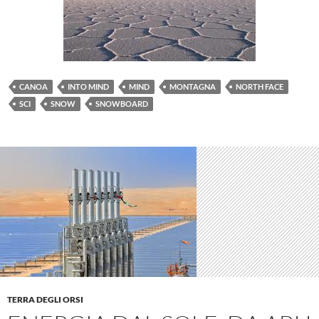
CANOA
INTO MIND
MIND
MONTAGNA
NORTH FACE
SCI
SNOW
SNOWBOARD
TERRA DEGLI ORSI