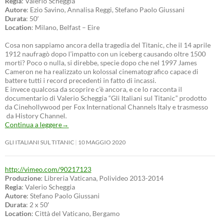
Regia
: Valerio Scheggia
Autore
: Ezio Savino, Annalisa Reggi, Stefano Paolo Giussani
Durata
: 50′
Location
: Milano, Belfast – Eire
Cosa non sappiamo ancora della tragedia del Titanic, che il 14 aprile
1912 naufragò dopo l’impatto con un iceberg causando oltre 1500
morti? Poco o nulla, si direbbe, specie dopo che nel 1997 James
Cameron ne ha realizzato un kolossal cinematografico capace di
battere tutti i record precedenti in fatto di incassi.
E invece qualcosa da scoprire c’è ancora, e ce lo racconta il
documentario di Valerio Scheggia “Gli Italiani sul Titanic” prodotto
da Cinehollywood per Fox International Channels Italy e trasmesso
da History Channel.
Continua a leggere
→
GLI ITALIANI SUL TITANIC
10 MAGGIO 2020
http://vimeo.com/90217123
Produzione
: Libreria Vaticana, Polivideo 2013-2014
Regia
: Valerio Scheggia
Autore
: Stefano Paolo Giussani
Durata
: 2 x 50′
Location
: Città del Vaticano, Bergamo