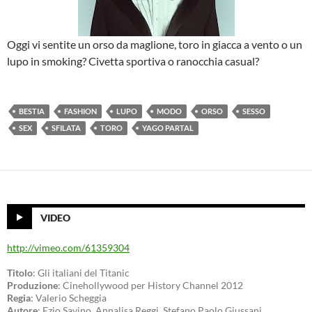
Oggi vi sentite un orso da maglione, toro in giacca a vento o un
lupo in smoking? Civetta sportiva o ranocchia casual?
BESTIA
FASHION
LUPO
MODO
ORSO
SESSO
SEX
SFILATA
TORO
YAGO PARTAL
VIDEO
http://vimeo.com/61359304
Titolo
: Gli italiani del Titanic
Produzione
: Cinehollywood per History Channel 2012
Regia
: Valerio Scheggia
Autore
: Ezio Savino, Annalisa Reggi, Stefano Paolo Giussani