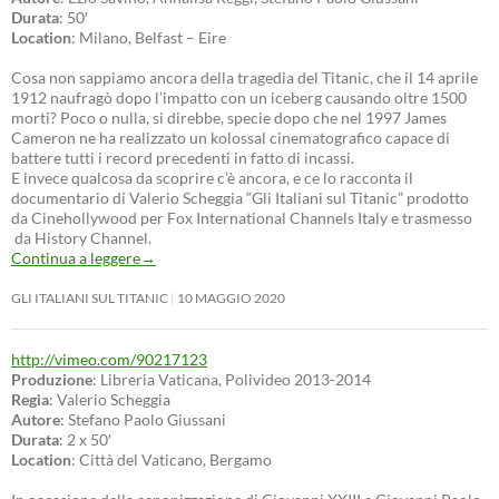
Durata
: 50′
Location
: Milano, Belfast – Eire
Cosa non sappiamo ancora della tragedia del Titanic, che il 14 aprile
1912 naufragò dopo l’impatto con un iceberg causando oltre 1500
morti? Poco o nulla, si direbbe, specie dopo che nel 1997 James
Cameron ne ha realizzato un kolossal cinematografico capace di
battere tutti i record precedenti in fatto di incassi.
E invece qualcosa da scoprire c’è ancora, e ce lo racconta il
documentario di Valerio Scheggia “Gli Italiani sul Titanic” prodotto
da Cinehollywood per Fox International Channels Italy e trasmesso
da History Channel.
Continua a leggere
→
GLI ITALIANI SUL TITANIC
10 MAGGIO 2020
http://vimeo.com/90217123
Produzione
: Libreria Vaticana, Polivideo 2013-2014
Regia
: Valerio Scheggia
Autore
: Stefano Paolo Giussani
Durata
: 2 x 50′
Location
: Città del Vaticano, Bergamo