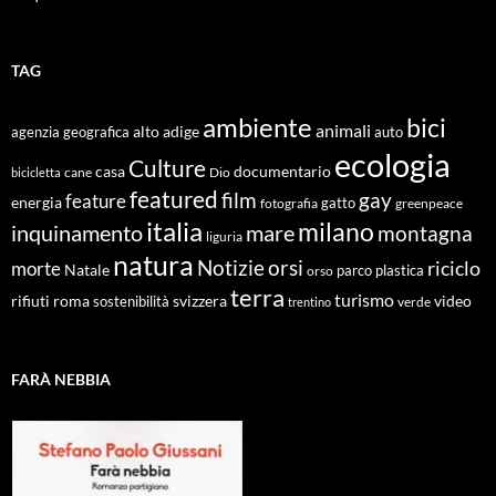
TAG
ambiente
bici
animali
alto adige
agenzia geografica
auto
ecologia
Culture
documentario
casa
cane
Dio
bicicletta
featured
film
gay
feature
energia
fotografia
gatto
greenpeace
italia
milano
inquinamento
mare
montagna
liguria
natura
Notizie
orsi
riciclo
morte
Natale
orso
parco
plastica
terra
turismo
roma
svizzera
video
rifiuti
sostenibilità
verde
trentino
FARÀ NEBBIA