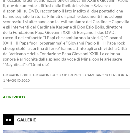
In occasione della canonizzazione di Giovanni XXIII e Giovanni Paolo
II, due documentari diffusi dalla Radiotelevisione Svizzera e
disponibili su DVD, raccontano il lato inedito di due pontefici che
hanno segnato la storia. Filmati originali e documenti fino ad oggi
sconosciuti si alternano con la testimonianza del Cardinale Capovilla
e gli interventi del Cardinale Kasper e di Don Ezio Bolis, direttore
della Fondazione Papa Giovanni XXIII di Bergamo. I due DVD,
raccolti nel cofanetto “I Papi che cambiarono la storia”, “Giovanni
XXIII – Il Papa fuori programma” e “Giovanni Paolo II – Il Papa rock
che sgretolò la cortina di ferro” hanno attinto agli archivi della Città
del Vaticano e della Fondazione Papa Giovanni XXIII. La colonna
sonora è arricchita dalla splendida voce di Mina, con le arie sacre
“Magnificat” e “Omni die”.
GIOVANNI XXIII E GIOVANNI PAOLO II: I PAPI CHE CAMBIARONO LA STORIA
1 MAGGIO 2020
ALTRI VIDEO
→
GALLERIE