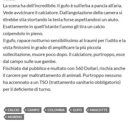
La scena ha dell’incredibile. Il gufo è sull’erba a pancia all’aria.
Vede avvicinare il calciatore. Dall’angolazione della camera si
direbbe stia stortando la testa forse aspettandosi un aiuto.
Esattamente in quell’istante l’uomo gli tira un calcio
colpendolo in pieno.
Il gufo, rapace notturno sensibilissimo ai traumi per l’udito e la
vista finissimi in grado di amplificare la più piccola
sollecitazione, muore poco dopo. Il calciatore, purtroppo, esce
dal campo sulle sue gambe.
Fischiato dal pubblico e multato con 560 Dollari, rischia anche
il carcere per maltrattamento di animali. Purtroppo nessuno
ha accennato a un TSO (trattamento sanitario obbligatorio)
per il deficiente di turno.
CALCIO
CAMPO
COLOMBIA
GUFO
MASCOTTE
MORENO