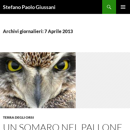
Vai
Cerca
Stefano Paolo Giussani
al
MENU
contenuto
PRINCI
Archivi giornalieri: 7 Aprile 2013
TERRA DEGLI ORSI
UN SOMARO NEL PALLONE