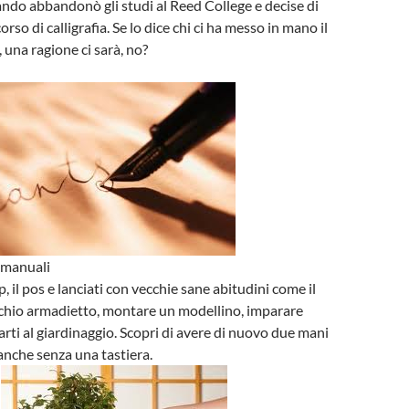
ndo abbandonò gli studi al Reed College e decise di
rso di calligrafia. Se lo dice chi ci ha messo in mano il
, una ragione ci sarà, no?
à manuali
pp, il pos e lanciati con vecchie sane abitudini come il
cchio armadietto, montare un modellino, imparare
arti al giardinaggio. Scopri di avere di nuovo due mani
nche senza una tastiera.