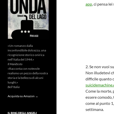
app
, ci pensa le
«Un romanzo dalla
inconfondibile dolcezza, una
ricognizione storico onirica
nell'Italia del 1944.»
Il Manifesto
2. Se non vuoi su
«Racconta con notevole
Non illudetevi ch
realismo un pezzo della nostra
storia e la bellezza di alcuni
difficile quanto 
luoghi.»
suicidemachine.
Bell'Italia
Come la morte, p
Acquista su Amazon →
essere comodo, t
come al punto 1
settimana.
IL RING DEGLI ANGELI