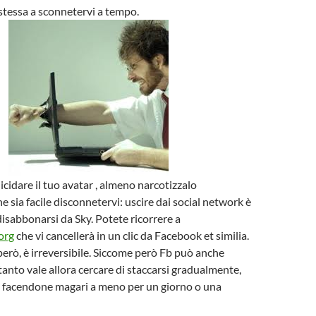
i stessa a sconnetervi a tempo.
icidare il tuo avatar , almeno narcotizzalo
e sia facile disconnetervi: uscire dai social network è
disabbonarsi da Sky. Potete ricorrere a
org
che vi cancellerà in un clic da Facebook et similia.
erò, è irreversibile. Siccome però Fb può anche
anto vale allora cercare di staccarsi gradualmente,
, facendone magari a meno per un giorno o una