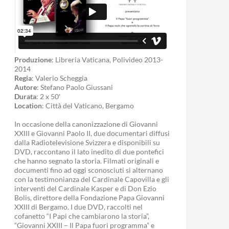
Produzione
: Libreria Vaticana, Polivideo 2013-
2014
Regia
: Valerio Scheggia
Autore
: Stefano Paolo Giussani
Durata
: 2 x 50′
Location
: Città del Vaticano, Bergamo
In occasione della canonizzazione di Giovanni
XXIII e Giovanni Paolo II, due documentari diffusi
dalla Radiotelevisione Svizzera e disponibili su
DVD, raccontano il lato inedito di due pontefici
che hanno segnato la storia. Filmati originali e
documenti fino ad oggi sconosciuti si alternano
con la testimonianza del Cardinale Capovilla e gli
interventi del Cardinale Kasper e di Don Ezio
Bolis, direttore della Fondazione Papa Giovanni
XXIII di Bergamo. I due DVD, raccolti nel
cofanetto “I Papi che cambiarono la storia”,
“Giovanni XXIII – Il Papa fuori programma” e