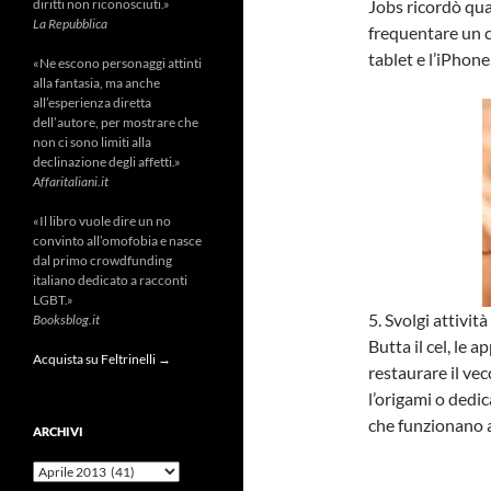
diritti non riconosciuti.»
Jobs ricordò qua
La Repubblica
frequentare un co
tablet e l’iPhone
«Ne escono personaggi attinti
alla fantasia, ma anche
all’esperienza diretta
dell’autore, per mostrare che
non ci sono limiti alla
declinazione degli affetti.»
Affaritaliani.it
«Il libro vuole dire un no
convinto all’omofobia e nasce
dal primo crowdfunding
italiano dedicato a racconti
LGBT.»
5. Svolgi attivit
Booksblog.it
Butta il cel, le a
Acquista su Feltrinelli →
restaurare il ve
l’origami o dedic
che funzionano a
ARCHIVI
Archivi