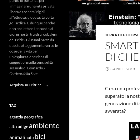
punto di partenza per
immaginare una vita privata
libera da schemi rigidi,
affettuosa, giocosa, talvolta
goliardica. E dunque perché
non proiettare Leonardo ai
giorni nostri tra gli arcobaleni
TERRA DEGLI ORSI
del Pride? Giussani parte da
SMARTP
questo atteggiamento verso le
cose della vita per
DI CHE
un’esplorazione ricca di
suggestioni sulla sensibilità
sessuale di Leonardo.»
3 APRILE 2013
Corriere della Sera
Acquista su Feltrinelli →
C’era una profezi
superato la nost
generazione di id
TAG
avverata?
agenzia geografica
ambiente
alto adige
bici
animali
auto