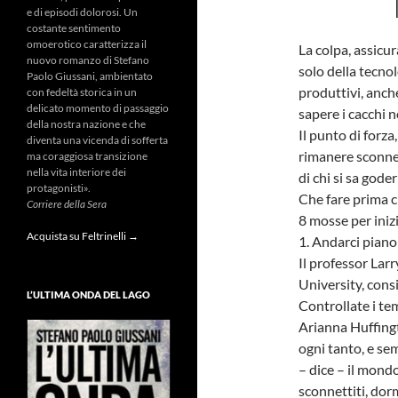
e di episodi dolorosi. Un
costante sentimento
omoerotico caratterizza il
La colpa, assicu
nuovo romanzo di Stefano
solo della tecno
Paolo Giussani, ambientato
produttivi, anche
con fedeltà storica in un
delicato momento di passaggio
sapere i cacchi 
della nostra nazione e che
Il punto di forza
diventa una vicenda di sofferta
rimanere sconne
ma coraggiosa transizione
nella vita interiore dei
di chi si sa goder 
protagonisti».
Che fare prima c
Corriere della Sera
8 mosse per inizi
Acquista su Feltrinelli →
1. Andarci piano
Il professor Larr
University, cons
L’ULTIMA ONDA DEL LAGO
Controllate i tem
Arianna Huffingt
ogni tanto, e sem
– dice – il mondo
sconnettiti, dor