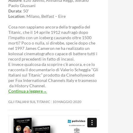
Autore
: Ezio Savino, Annalisa Reggi, Stefano
Paolo Giussani
Durata
: 50′
Location
: Milano, Belfast – Eire
Cosa non sappiamo ancora della tragedia del
Titanic, che il 14 aprile 1912 naufragò dopo
l’impatto con un iceberg causando oltre 1500
morti? Poco o nulla, si direbbe, specie dopo che
nel 1997 James Cameron ne ha realizzato un
kolossal cinematografico capace di battere tutti i
record precedenti in fatto di incassi.
E invece qualcosa da scoprire c’è ancora, e ce lo
racconta il documentario di Valerio Scheggia “Gli
Italiani sul Titanic” prodotto da Cinehollywood
per Fox International Channels Italy e trasmesso
da History Channel.
Continua a leggere
→
GLI ITALIANI SUL TITANIC
10 MAGGIO 2020