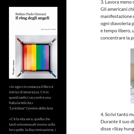
3. Lavora meno 
Gli americani ch
manifestazione d
ogni diavoleria p
e tempo libero, 
concentrare la p
«In ogni circostanza il libro è
intriso di tenerezza. C'è in
questi sedici racconti e una
fiaba la felicità.»
"La lettura" Corriere della Sera
4. Scrivi tanto 
«C’è la vita vera, quella che
Durante il suo di
tanti omosessuali vivono sulla
disse «Stay hungr
loro pelle, la discriminazione, i