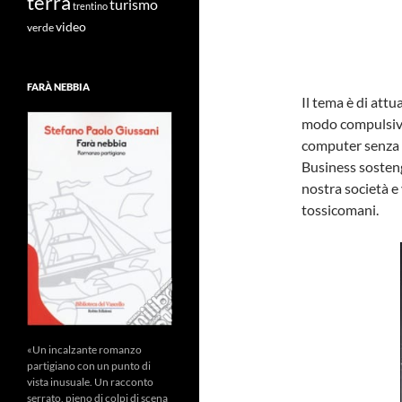
terra
turismo
trentino
video
verde
FARÀ NEBBIA
Il tema è di att
modo compulsivo 
computer senza n
Business sosten
nostra società e 
tossicomani.
«Un incalzante romanzo
partigiano con un punto di
vista inusuale. Un racconto
serrato, pieno di colpi di scena