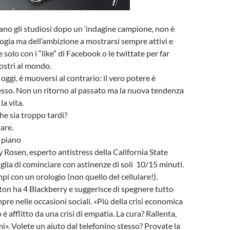
rano gli studiosi dopo un ‘indagine campione, non è
logia ma dell’ambizione a mostrarsi sempre attivi e
 solo con i “like” di Facebook o le twittate per far
nostri al mondo.
, oggi, è muoversi al contrario: il vero potere è
sso. Non un ritorno al passato ma la nuova tendenza
la vita.
he sia troppo tardi?
are.
 piano
y Rosen, esperto antistress della California State
iglia di cominciare con astinenze di soli 10/15 minuti.
pi con un orologio (non quello del cellulare!).
on ha 4 Blackberry e suggerisce di spegnere tutto
pre nelle occasioni sociali. «Più della crisi economica
 è afflitto da una crisi di empatia. La cura? Rallenta,
mi». Volete un aiuto dal telefonino stesso? Provate la