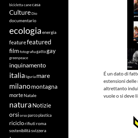
casa
cane
bicicletta
Culture
Dio
documentario
ecologia
energia
featured
feature
film
gay
fotografia
gatto
greenpeace
inquinamento
É un dato di fatt
italia
mare
liguria
estensioni delle
milano
montagna
altrettanto ind
morte
vuole o si deve l
Natale
natura
Notizie
orsi
orso
parco
plastica
riciclo
roma
rifiuti
svizzera
sostenibilità