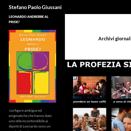
Cerca
Stefano Paolo Giussani
LEONARDO ANDREBBE AL
PRIDE?
Archivi giornal
«Le figure ambigue ed
enigmatiche che hanno dato
uno stile inconfondibile ai
dipinti di Leonardo sono un