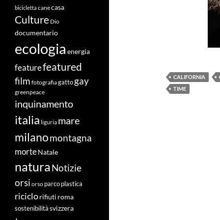
casa
cane
bicicletta
Culture
Dio
documentario
ecologia
energia
featured
feature
CALIFORNIA
film
gay
fotografia
gatto
TIME
greenpeace
inquinamento
italia
mare
liguria
milano
montagna
morte
Natale
natura
Notizie
orsi
orso
parco
plastica
riciclo
roma
rifiuti
svizzera
sostenibilità