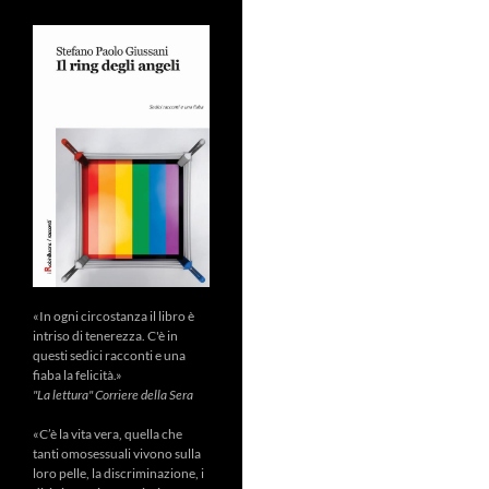
«In ogni circostanza il libro è
intriso di tenerezza. C'è in
questi sedici racconti e una
fiaba la felicità.»
"La lettura" Corriere della Sera
«C’è la vita vera, quella che
tanti omosessuali vivono sulla
loro pelle, la discriminazione, i