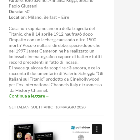
Autore
: Ezio Savino, Annalisa Reggi, Stefano
Paolo Giussani
Durata
: 50′
Location
: Milano, Belfast – Eire
Cosa non sappiamo ancora della tragedia del
Titanic, che il 14 aprile 1912 naufragò dopo
l’impatto con un iceberg causando oltre 1500
morti? Poco o nulla, si direbbe, specie dopo che
nel 1997 James Cameron ne ha realizzato un
kolossal cinematografico capace di battere tutti i
record precedenti in fatto di incassi.
E invece qualcosa da scoprire c’è ancora, e ce lo
racconta il documentario di Valerio Scheggia “Gli
Italiani sul Titanic” prodotto da Cinehollywood
per Fox International Channels Italy e trasmesso
da History Channel.
Continua a leggere
→
GLI ITALIANI SUL TITANIC
10 MAGGIO 2020