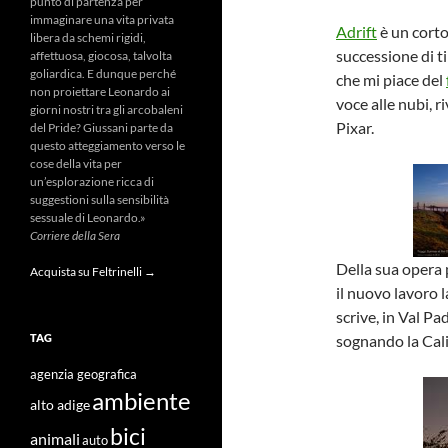
punto di partenza per
immaginare una vita privata
Adrift
è un cort
libera da schemi rigidi,
successione di t
affettuosa, giocosa, talvolta
goliardica. E dunque perché
che mi piace del
non proiettare Leonardo ai
voce alle nubi, r
giorni nostri tra gli arcobaleni
Pixar.
del Pride? Giussani parte da
questo atteggiamento verso le
cose della vita per
un’esplorazione ricca di
suggestioni sulla sensibilità
sessuale di Leonardo.»
Corriere della Sera
Della sua opera
Acquista su Feltrinelli →
il nuovo lavoro l
scrive, in Val P
TAG
sognando la Cali
agenzia geografica
ambiente
alto adige
bici
animali
auto