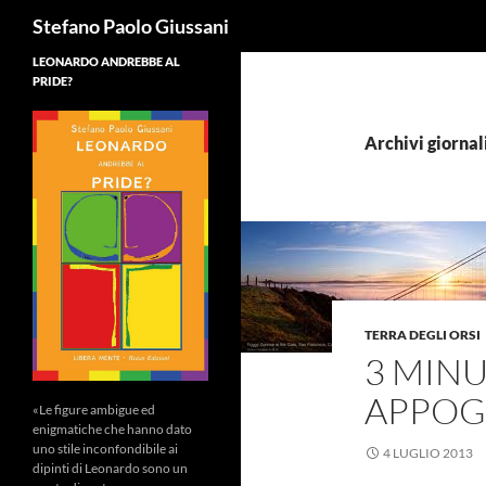
Cerca
Stefano Paolo Giussani
LEONARDO ANDREBBE AL
PRIDE?
Archivi giornali
TERRA DEGLI ORSI
3 MINU
APPOG
«Le figure ambigue ed
enigmatiche che hanno dato
uno stile inconfondibile ai
4 LUGLIO 2013
dipinti di Leonardo sono un