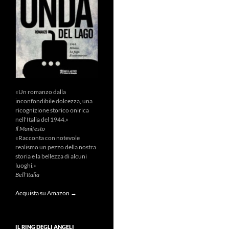
«Un romanzo dalla
inconfondibile dolcezza, una
ricognizione storico onirica
nell'Italia del 1944.»
Il Manifesto
«Racconta con notevole
realismo un pezzo della nostra
storia e la bellezza di alcuni
luoghi.»
Bell'Italia
Acquista su Amazon →
IL RING DEGLI ANGELI