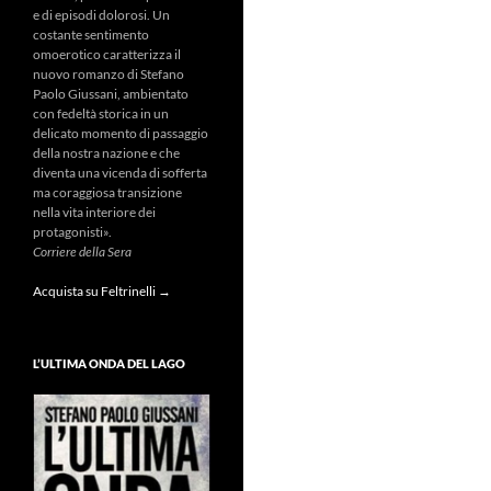
e di episodi dolorosi. Un
costante sentimento
omoerotico caratterizza il
nuovo romanzo di Stefano
Paolo Giussani, ambientato
con fedeltà storica in un
delicato momento di passaggio
della nostra nazione e che
diventa una vicenda di sofferta
ma coraggiosa transizione
nella vita interiore dei
protagonisti».
Corriere della Sera
Acquista su Feltrinelli →
L’ULTIMA ONDA DEL LAGO