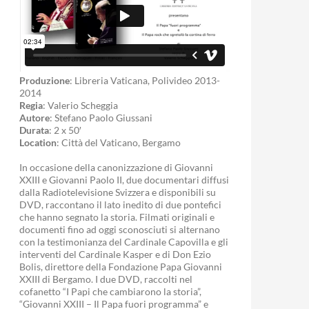
Produzione
: Libreria Vaticana, Polivideo 2013-
2014
Regia
: Valerio Scheggia
Autore
: Stefano Paolo Giussani
Durata
: 2 x 50′
Location
: Città del Vaticano, Bergamo
In occasione della canonizzazione di Giovanni
XXIII e Giovanni Paolo II, due documentari diffusi
dalla Radiotelevisione Svizzera e disponibili su
DVD, raccontano il lato inedito di due pontefici
che hanno segnato la storia. Filmati originali e
documenti fino ad oggi sconosciuti si alternano
con la testimonianza del Cardinale Capovilla e gli
interventi del Cardinale Kasper e di Don Ezio
Bolis, direttore della Fondazione Papa Giovanni
XXIII di Bergamo. I due DVD, raccolti nel
cofanetto “I Papi che cambiarono la storia”,
“Giovanni XXIII – Il Papa fuori programma” e