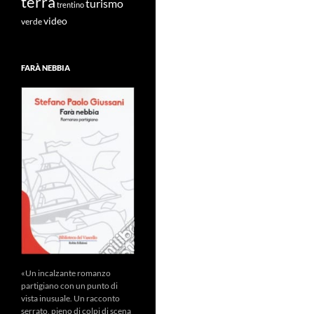
terra
turismo
trentino
video
verde
FARÀ NEBBIA
«Un incalzante romanzo
partigiano con un punto di
vista inusuale. Un racconto
serrato, pieno di colpi di scena