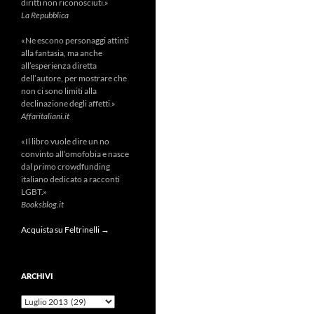
diritti non riconosciuti.»
La Repubblica
«Ne escono personaggi attinti
alla fantasia, ma anche
all’esperienza diretta
dell’autore, per mostrare che
non ci sono limiti alla
declinazione degli affetti.»
Affaritaliani.it
«Il libro vuole dire un no
convinto all’omofobia e nasce
dal primo crowdfunding
italiano dedicato a racconti
LGBT.»
Booksblog.it
Acquista su Feltrinelli →
ARCHIVI
Archivi