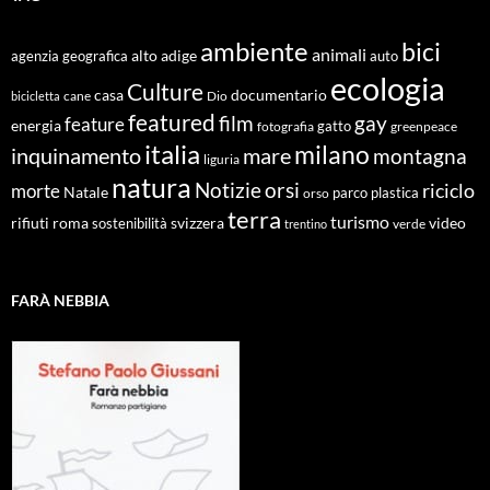
ambiente
bici
animali
alto adige
agenzia geografica
auto
ecologia
Culture
documentario
casa
cane
Dio
bicicletta
featured
film
gay
feature
energia
fotografia
gatto
greenpeace
italia
milano
inquinamento
mare
montagna
liguria
natura
Notizie
orsi
riciclo
morte
Natale
orso
parco
plastica
terra
turismo
roma
svizzera
video
rifiuti
sostenibilità
verde
trentino
FARÀ NEBBIA