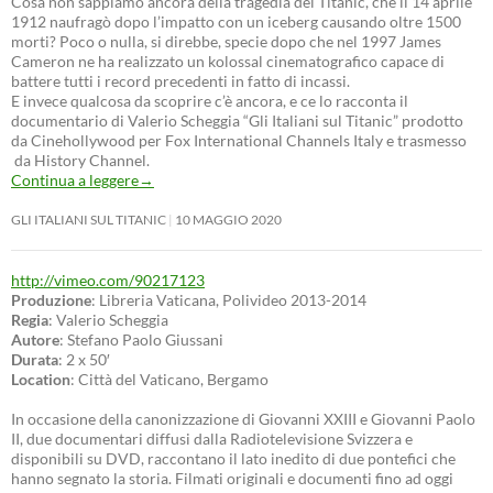
Cosa non sappiamo ancora della tragedia del Titanic, che il 14 aprile
1912 naufragò dopo l’impatto con un iceberg causando oltre 1500
morti? Poco o nulla, si direbbe, specie dopo che nel 1997 James
Cameron ne ha realizzato un kolossal cinematografico capace di
battere tutti i record precedenti in fatto di incassi.
E invece qualcosa da scoprire c’è ancora, e ce lo racconta il
documentario di Valerio Scheggia “Gli Italiani sul Titanic” prodotto
da Cinehollywood per Fox International Channels Italy e trasmesso
da History Channel.
Continua a leggere
→
GLI ITALIANI SUL TITANIC
10 MAGGIO 2020
http://vimeo.com/90217123
Produzione
: Libreria Vaticana, Polivideo 2013-2014
Regia
: Valerio Scheggia
Autore
: Stefano Paolo Giussani
Durata
: 2 x 50′
Location
: Città del Vaticano, Bergamo
In occasione della canonizzazione di Giovanni XXIII e Giovanni Paolo
II, due documentari diffusi dalla Radiotelevisione Svizzera e
disponibili su DVD, raccontano il lato inedito di due pontefici che
hanno segnato la storia. Filmati originali e documenti fino ad oggi