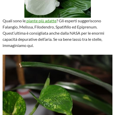
Quali sono le
piante più adatte
? Gli esperti suggeriscono
Falangio, Melissa, Filodendro, Spatifillo ed Epiprenum.
Quest’ultima è consigliata anche dalla NASA per le enormi
capacitá depurative dell’aria. Se va bene lassù tra le stelle,
immaginiamo qui.