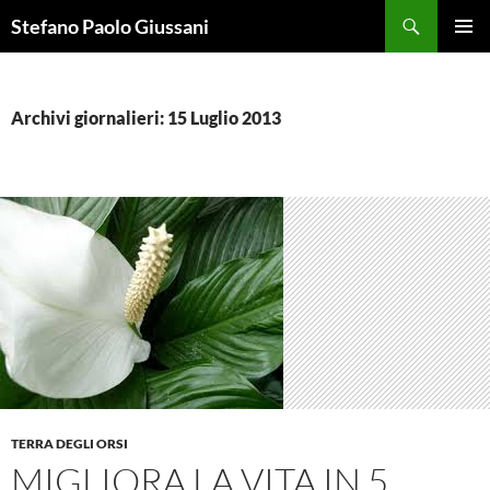
Vai
Cerca
Stefano Paolo Giussani
al
MENU
contenuto
PRINCI
Archivi giornalieri: 15 Luglio 2013
TERRA DEGLI ORSI
MIGLIORA LA VITA IN 5