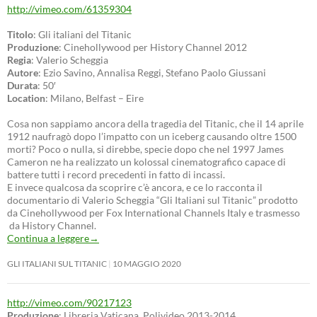
http://vimeo.com/61359304
Titolo
: Gli italiani del Titanic
Produzione
: Cinehollywood per History Channel 2012
Regia
: Valerio Scheggia
Autore
: Ezio Savino, Annalisa Reggi, Stefano Paolo Giussani
Durata
: 50′
Location
: Milano, Belfast – Eire
Cosa non sappiamo ancora della tragedia del Titanic, che il 14 aprile
1912 naufragò dopo l’impatto con un iceberg causando oltre 1500
morti? Poco o nulla, si direbbe, specie dopo che nel 1997 James
Cameron ne ha realizzato un kolossal cinematografico capace di
battere tutti i record precedenti in fatto di incassi.
E invece qualcosa da scoprire c’è ancora, e ce lo racconta il
documentario di Valerio Scheggia “Gli Italiani sul Titanic” prodotto
da Cinehollywood per Fox International Channels Italy e trasmesso
da History Channel.
Continua a leggere
→
GLI ITALIANI SUL TITANIC
10 MAGGIO 2020
http://vimeo.com/90217123
Produzione
: Libreria Vaticana, Polivideo 2013-2014