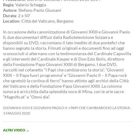
Regia
: Valerio Scheggia
Autore
: Stefano Paolo Giussani
Durata
: 2 x 50′
Location
: Città del Vaticano, Bergamo
In occasione della canonizzazione di Giovanni XXIII e Giovanni Paolo
II, due documentari diffusi dalla Radiotelevisione Svizzera e
disponibili su DVD, raccontano il lato inedito di due pontefici che
hanno segnato la storia. Filmati originali e documenti fino ad oggi
sconosciuti si alternano con la testimonianza del Cardinale Capovilla
e gli interventi del Cardinale Kasper e di Don Ezio Bolis, direttore
della Fondazione Papa Giovanni XXIII di Bergamo. I due DVD,
raccolti nel cofanetto “I Papi che cambiarono la storia”, “Giovanni
XXIII – Il Papa fuori programma” e “Giovanni Paolo II – Il Papa rock
che sgretolò la cortina di ferro” hanno attinto agli archivi della Città
del Vaticano e della Fondazione Papa Giovanni XXIII. La colonna
sonora è arricchita dalla splendida voce di Mina, con le arie sacre
“Magnificat” e “Omni die”.
GIOVANNI XXIII E GIOVANNI PAOLO II: I PAPI CHE CAMBIARONO LA STORIA
1 MAGGIO 2020
ALTRI VIDEO
→