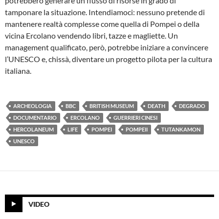
potrebbero generare un flusso di risorse in grado di
tamponare la situazione. Intendiamoci: nessuno pretende di
mantenere realtà complesse come quella di Pompei o della
vicina Ercolano vendendo libri, tazze e magliette. Un
management qualificato, però, potrebbe iniziare a convincere
l’UNESCO e, chissà, diventare un progetto pilota per la cultura
italiana.
ARCHEOLOGIA
BBC
BRITISH MUSEUM
DEATH
DEGRADO
DOCUMENTARIO
ERCOLANO
GUERRIERI CINESI
HERCOLANEUM
LIFE
POMPEI
POMPEII
TUTANKAMON
UNESCO
VIDEO