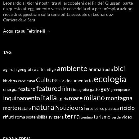
Leonardo ai giorni nostri tra gli arcobaleni del Pride? Giussani parte
da questo atteggiamento verso le cose della vita per un’esplorazione
ricca di suggestioni sulla sensibilità sessuale di Leonardo.»
Corriere della Sera
Acquista su Feltrinelli →
TAG
ambiente
bici
animali
alto adige
agenzia geografica
auto
ecologia
Culture
documentario
casa
cane
Dio
bicicletta
featured
film
gay
feature
energia
fotografia
gatto
greenpeace
italia
milano
inquinamento
mare
montagna
liguria
natura
Notizie
orsi
riciclo
morte
Natale
orso
parco
plastica
terra
turismo
roma
svizzera
video
rifiuti
sostenibilità
verde
trentino
FARÀ NEBBIA