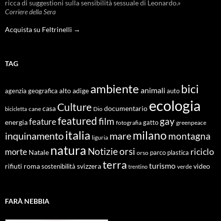
ricca di suggestioni sulla sensibilità sessuale di Leonardo.»
Corriere della Sera
Acquista su Feltrinelli →
TAG
ambiente
bici
animali
alto adige
agenzia geografica
auto
ecologia
Culture
documentario
casa
cane
Dio
bicicletta
featured
film
gay
feature
energia
fotografia
gatto
greenpeace
italia
milano
inquinamento
mare
montagna
liguria
natura
Notizie
orsi
riciclo
morte
Natale
orso
parco
plastica
terra
turismo
roma
svizzera
video
rifiuti
sostenibilità
verde
trentino
FARÀ NEBBIA