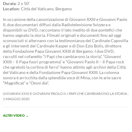
Durata
: 2 x 50′
Location
: Città del Vaticano, Bergamo
In occasione della canonizzazione di Giovanni XXIII e Giovanni Paolo
II, due documentari diffusi dalla Radiotelevisione Svizzera e
disponibili su DVD, raccontano il lato inedito di due pontefici che
hanno segnato la storia. Filmati originali e documenti fino ad oggi
sconosciuti si alternano con la testimonianza del Cardinale Capovilla
e gli interventi del Cardinale Kasper e di Don Ezio Bolis, direttore
della Fondazione Papa Giovanni XXIII di Bergamo. I due DVD,
raccolti nel cofanetto “I Papi che cambiarono la storia”, “Giovanni
XXIII – Il Papa fuori programma” e “Giovanni Paolo II – Il Papa rock
che sgretolò la cortina di ferro” hanno attinto agli archivi della Città
del Vaticano e della Fondazione Papa Giovanni XXIII. La colonna
sonora è arricchita dalla splendida voce di Mina, con le arie sacre
“Magnificat” e “Omni die”.
GIOVANNI XXIII E GIOVANNI PAOLO II: I PAPI CHE CAMBIARONO LA STORIA
1 MAGGIO 2020
ALTRI VIDEO
→