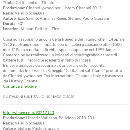
Titolo
: Gli italiani del Titanic
Produzione
: Cinehollywood per History Channel 2012
Regia
: Valerio Scheggia
Autore
: Ezio Savino, Annalisa Reggi, Stefano Paolo Giussani
Durata
: 50′
Location
: Milano, Belfast – Eire
Cosa non sappiamo ancora della tragedia del Titanic, che il 14 aprile
1912 naufragò dopo l’impatto con un iceberg causando oltre 1500
morti? Poco o nulla, si direbbe, specie dopo che nel 1997 James
Cameron ne ha realizzato un kolossal cinematografico capace di
battere tutti i record precedenti in fatto di incassi.
E invece qualcosa da scoprire c’è ancora, e ce lo racconta il
documentario di Valerio Scheggia “Gli Italiani sul Titanic” prodotto
da Cinehollywood per Fox International Channels Italy e trasmesso
da History Channel.
Continua a leggere
→
GLI ITALIANI SUL TITANIC
10 MAGGIO 2020
http://vimeo.com/90217123
Produzione
: Libreria Vaticana, Polivideo 2013-2014
Regia
: Valerio Scheggia
Autore
: Stefano Paolo Giussani