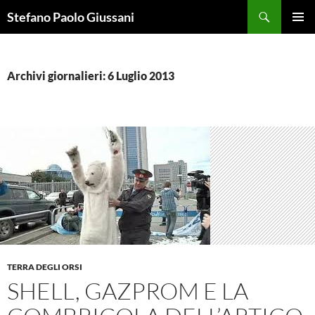
Vai
Cerca
Stefano Paolo Giussani
al
MENU
contenuto
PRINCI
Archivi giornalieri: 6 Luglio 2013
TERRA DEGLI ORSI
SHELL, GAZPROM E LA