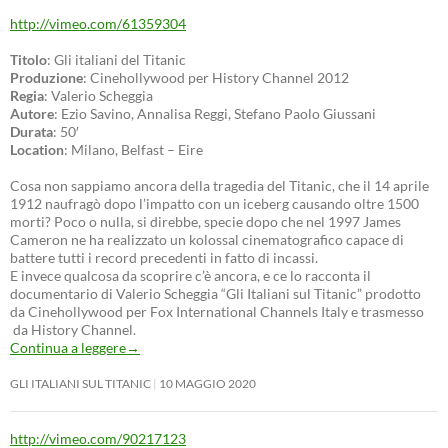
http://vimeo.com/61359304
Titolo
: Gli italiani del Titanic
Produzione
: Cinehollywood per History Channel 2012
Regia
: Valerio Scheggia
Autore
: Ezio Savino, Annalisa Reggi, Stefano Paolo Giussani
Durata
: 50′
Location
: Milano, Belfast – Eire
Cosa non sappiamo ancora della tragedia del Titanic, che il 14 aprile
1912 naufragò dopo l’impatto con un iceberg causando oltre 1500
morti? Poco o nulla, si direbbe, specie dopo che nel 1997 James
Cameron ne ha realizzato un kolossal cinematografico capace di
battere tutti i record precedenti in fatto di incassi.
E invece qualcosa da scoprire c’è ancora, e ce lo racconta il
documentario di Valerio Scheggia “Gli Italiani sul Titanic” prodotto
da Cinehollywood per Fox International Channels Italy e trasmesso
da History Channel.
Continua a leggere
→
GLI ITALIANI SUL TITANIC
10 MAGGIO 2020
http://vimeo.com/90217123