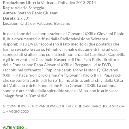
Produzione
: Libreria Vaticana, Polivideo 2013-2014
Regia
: Valerio Scheggia
Autore
: Stefano Paolo Giussani
Durata
: 2 x 50′
Location
: Città del Vaticano, Bergamo
In occasione della canonizzazione di Giovanni XXIII e Giovanni Paolo
II, due documentari diffusi dalla Radiotelevisione Svizzera e
disponibili su DVD, raccontano il lato inedito di due pontefici che
hanno segnato la storia. Filmati originali e documenti fino ad oggi
sconosciuti si alternano con la testimonianza del Cardinale Capovilla
e gli interventi del Cardinale Kasper e di Don Ezio Bolis, direttore
della Fondazione Papa Giovanni XXIII di Bergamo. I due DVD,
raccolti nel cofanetto “I Papi che cambiarono la storia”, “Giovanni
XXIII – Il Papa fuori programma” e “Giovanni Paolo II – Il Papa rock
che sgretolò la cortina di ferro” hanno attinto agli archivi della Città
del Vaticano e della Fondazione Papa Giovanni XXIII. La colonna
sonora è arricchita dalla splendida voce di Mina, con le arie sacre
“Magnificat” e “Omni die”.
GIOVANNI XXIII E GIOVANNI PAOLO II: I PAPI CHE CAMBIARONO LA STORIA
1 MAGGIO 2020
ALTRI VIDEO
→