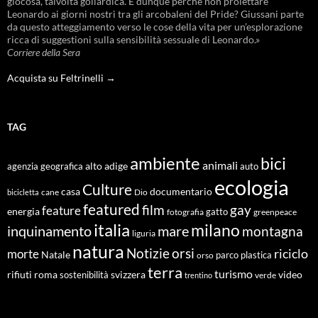
giocosa, talvolta goliardica. E dunque perché non proiettare
Leonardo ai giorni nostri tra gli arcobaleni del Pride? Giussani parte
da questo atteggiamento verso le cose della vita per un’esplorazione
ricca di suggestioni sulla sensibilità sessuale di Leonardo.»
Corriere della Sera
Acquista su Feltrinelli →
TAG
ambiente
bici
animali
alto adige
agenzia geografica
auto
ecologia
Culture
documentario
casa
cane
Dio
bicicletta
featured
film
gay
feature
energia
fotografia
gatto
greenpeace
italia
milano
inquinamento
mare
montagna
liguria
natura
Notizie
orsi
riciclo
morte
Natale
orso
parco
plastica
terra
turismo
roma
svizzera
video
rifiuti
sostenibilità
verde
trentino