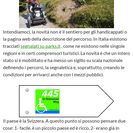
Intendiamoci, la novità non è il sentiero per gli handicappati o
la pagina web della descrizione del percorso. In Italia esistono
tracciati
segnalati su parks.it
, come ne esistono nelle singole
regioni e in certi comprensori turistici. La novità è che un intero
stato si è mobilitato e ha messo un sigillo su scala nazionale
definendo i percorsi, la segnaletica e, soprattutto, creando le
condizioni per arrivarci anche con i mezzi pubblici.
Il paese è la Svizzera. A questo punto si possono pensare due
cose: 1- facile, è un piccolo paese ed è ricco, 2- erano già in