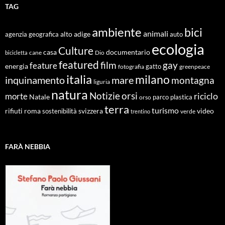
TAG
ambiente
bici
animali
alto adige
agenzia geografica
auto
ecologia
Culture
documentario
casa
cane
Dio
bicicletta
featured
film
gay
feature
energia
fotografia
gatto
greenpeace
italia
milano
inquinamento
mare
montagna
liguria
natura
Notizie
orsi
riciclo
morte
Natale
orso
parco
plastica
terra
turismo
roma
svizzera
video
rifiuti
sostenibilità
verde
trentino
FARÀ NEBBIA