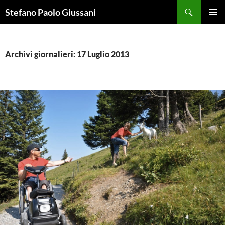
Vai
Cerca
Stefano Paolo Giussani
al
MENU
contenuto
PRINCI
Archivi giornalieri: 17 Luglio 2013