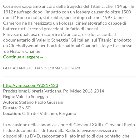
Cosa non sappiamo ancora della tragedia del Titanic, che il 14 aprile
1912 naufragò dopo l’impatto con un iceberg causando oltre 1500
morti? Poco o nulla, si direbbe, specie dopo che nel 1997 James
Cameron ne ha realizzato un kolossal cinematografico capace di
battere tutti i record precedenti in fatto di incassi.
E invece qualcosa da scoprire c’è ancora, e ce lo racconta il
documentario di Valerio Scheggia “Gli Italiani sul Titanic” prodotto
da Cinehollywood per Fox International Channels Italy e trasmesso
da History Channel.
Continua a leggere
→
GLI ITALIANI SUL TITANIC
10 MAGGIO 2020
http://vimeo.com/90217123
Produzione
: Libreria Vaticana, Polivideo 2013-2014
Regia
: Valerio Scheggia
Autore
: Stefano Paolo Giussani
Durata
: 2 x 50′
Location
: Città del Vaticano, Bergamo
In occasione della canonizzazione di Giovanni XXIII e Giovanni Paolo
II, due documentari diffusi dalla Radiotelevisione Svizzera e
disponibili su DVD, raccontano il lato inedito di due pontefici che