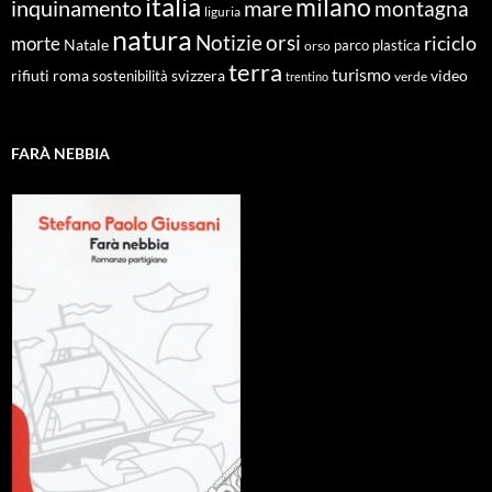
italia
milano
inquinamento
mare
montagna
liguria
natura
Notizie
orsi
riciclo
morte
Natale
orso
parco
plastica
terra
turismo
roma
svizzera
video
rifiuti
sostenibilità
verde
trentino
FARÀ NEBBIA