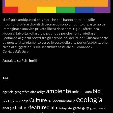
«Le figure ambigue ed enigmatiche che hanno dato uno stile
inconfondibile ai dipinti di Leonardo sono un punto di partenza per
immaginare una vita privata libera da schemi rigidi, affettuosa,
giocosa, talvolta goliardica. E dunque perché non proiettare
Leonardo ai giorni nostri tra gli arcobaleni del Pride? Giussani parte
da questo atteggiamento verso le cose della vita per un’esplorazione
ricca di suggestioni sulla sensibilità sessuale di Leonardo.»
Corriere della Sera
Acquista su Feltrinelli →
TAG
ambiente
bici
animali
alto adige
agenzia geografica
auto
ecologia
Culture
documentario
casa
cane
Dio
bicicletta
featured
film
gay
feature
energia
fotografia
gatto
greenpeace