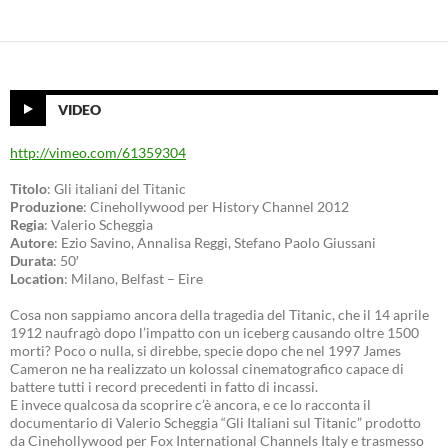
VIDEO
http://vimeo.com/61359304
Titolo
: Gli italiani del Titanic
Produzione
: Cinehollywood per History Channel 2012
Regia
: Valerio Scheggia
Autore
: Ezio Savino, Annalisa Reggi, Stefano Paolo Giussani
Durata
: 50′
Location
: Milano, Belfast – Eire
Cosa non sappiamo ancora della tragedia del Titanic, che il 14 aprile
1912 naufragò dopo l’impatto con un iceberg causando oltre 1500
morti? Poco o nulla, si direbbe, specie dopo che nel 1997 James
Cameron ne ha realizzato un kolossal cinematografico capace di
battere tutti i record precedenti in fatto di incassi.
E invece qualcosa da scoprire c’è ancora, e ce lo racconta il
documentario di Valerio Scheggia “Gli Italiani sul Titanic” prodotto
da Cinehollywood per Fox International Channels Italy e trasmesso