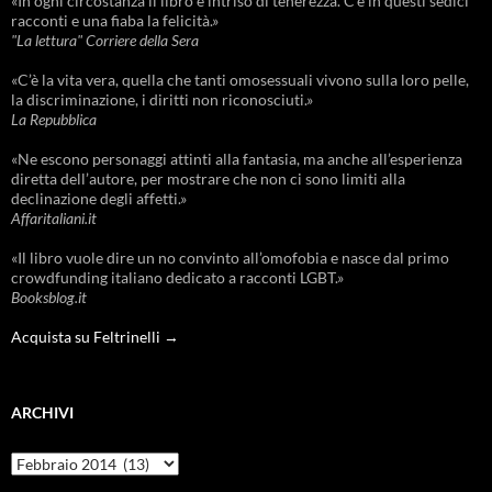
«In ogni circostanza il libro è intriso di tenerezza. C'è in questi sedici
racconti e una fiaba la felicità.»
"La lettura" Corriere della Sera
«C’è la vita vera, quella che tanti omosessuali vivono sulla loro pelle,
la discriminazione, i diritti non riconosciuti.»
La Repubblica
«Ne escono personaggi attinti alla fantasia, ma anche all’esperienza
diretta dell’autore, per mostrare che non ci sono limiti alla
declinazione degli affetti.»
Affaritaliani.it
«Il libro vuole dire un no convinto all’omofobia e nasce dal primo
crowdfunding italiano dedicato a racconti LGBT.»
Booksblog.it
Acquista su Feltrinelli →
ARCHIVI
Archivi