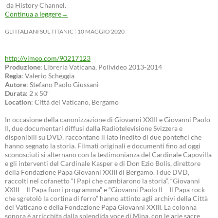
da History Channel.
Continua a leggere
→
GLI ITALIANI SUL TITANIC
10 MAGGIO 2020
http://vimeo.com/90217123
Produzione
: Libreria Vaticana, Polivideo 2013-2014
Regia
: Valerio Scheggia
Autore
: Stefano Paolo Giussani
Durata
: 2 x 50′
Location
: Città del Vaticano, Bergamo
In occasione della canonizzazione di Giovanni XXIII e Giovanni Paolo
II, due documentari diffusi dalla Radiotelevisione Svizzera e
disponibili su DVD, raccontano il lato inedito di due pontefici che
hanno segnato la storia. Filmati originali e documenti fino ad oggi
sconosciuti si alternano con la testimonianza del Cardinale Capovilla
e gli interventi del Cardinale Kasper e di Don Ezio Bolis, direttore
della Fondazione Papa Giovanni XXIII di Bergamo. I due DVD,
raccolti nel cofanetto “I Papi che cambiarono la storia”, “Giovanni
XXIII – Il Papa fuori programma” e “Giovanni Paolo II – Il Papa rock
che sgretolò la cortina di ferro” hanno attinto agli archivi della Città
del Vaticano e della Fondazione Papa Giovanni XXIII. La colonna
sonora è arricchita dalla splendida voce di Mina, con le arie sacre