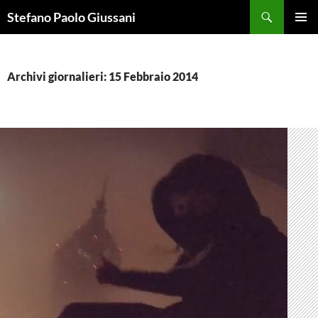
Vai
Cerca
Stefano Paolo Giussani
al
MENU
contenuto
PRINCI
Archivi giornalieri: 15 Febbraio 2014