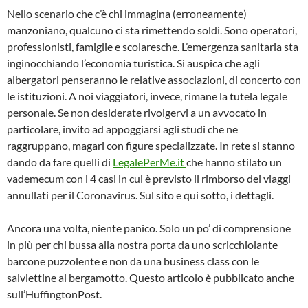
Nello scenario che c’è chi immagina (erroneamente)
manzoniano, qualcuno ci sta rimettendo soldi. Sono operatori,
professionisti, famiglie e scolaresche. L’emergenza sanitaria sta
inginocchiando l’economia turistica. Si auspica che agli
albergatori penseranno le relative associazioni, di concerto con
le istituzioni. A noi viaggiatori, invece, rimane la tutela legale
personale. Se non desiderate rivolgervi a un avvocato in
particolare, invito ad appoggiarsi agli studi che ne
raggruppano, magari con figure specializzate. In rete si stanno
dando da fare quelli di
LegalePerMe.it
che hanno stilato un
vademecum con i 4 casi in cui è previsto il rimborso dei viaggi
annullati per il Coronavirus. Sul sito e qui sotto, i dettagli.
Ancora una volta, niente panico. Solo un po’ di comprensione
in più per chi bussa alla nostra porta da uno scricchiolante
barcone puzzolente e non da una business class con le
salviettine al bergamotto. Questo articolo è pubblicato anche
sull’HuffingtonPost.