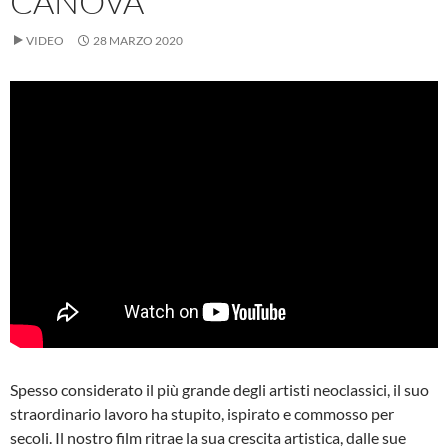
CANOVA
VIDEO
28 MARZO 2020
Spesso considerato il più grande degli artisti neoclassici, il suo
straordinario lavoro ha stupito, ispirato e commosso per
secoli. Il nostro film ritrae la sua crescita artistica, dalle sue