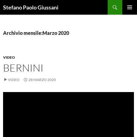
Vai
Cerca
Stefano Paolo Giussani
al
MENU
contenuto
PRINCI
Archivio mensile:Marzo 2020
VIDEO
BERNINI
VIDEO
28 MARZO 2020