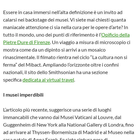
Essere in casa immersi nell’alta definizione è un invito ad
calarsi nei backstage dei musei. Vi siete mai chiesti quanta
maniacale attenzione ci sia nella cura per le opere d’arte? In
tutto il mondo, uno dei punti di riferimento è l’
Opificio della
Pietre Dure di Firenze
. Un viaggio a misura di microscopio ci
mostra come da un dipinto si arrivi a un mosaico
rinascimentale. Il filmato rientra nel ciclo “La cultura non si
ferma” del Mibact. Ampliando l’orizzonte oltre i confini
nazionali, il sito dello Smithsonian ha una sezione
specifica
dedicata al virtual travel
.
I musei imperdibili
L’articolo più recente, suggerisce una serie di luoghi
immancabili che vanno dai Musei Vaticani al Louvre, dal
Guggenheim di New York alla National Gallery di Londra, fino
ad arrivare al Thyssen-Bornemisza di Madrid e al Museo nella
casa natale di Anna Frank. Se siete cintura nera di