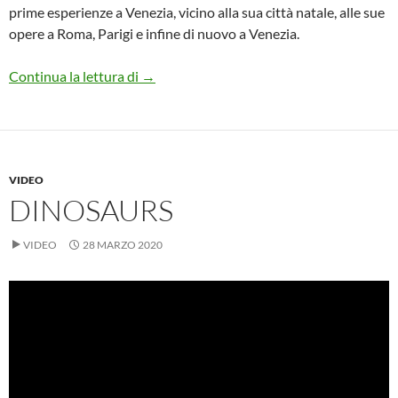
prime esperienze a Venezia, vicino alla sua città natale, alle sue
opere a Roma, Parigi e infine di nuovo a Venezia.
Canova
Continua la lettura di
→
VIDEO
DINOSAURS
VIDEO
28 MARZO 2020