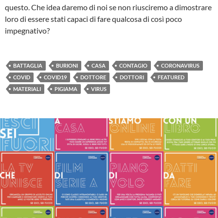
questo. Che idea daremo di noi se non riusciremo a dimostrare
loro di essere stati capaci di fare qualcosa di così poco
impegnativo?
BATTAGLIA
BURIONI
CASA
CONTAGIO
CORONAVIRUS
COVID
COVID19
DOTTORE
DOTTORI
FEATURED
MATERIALI
PIGIAMA
VIRUS