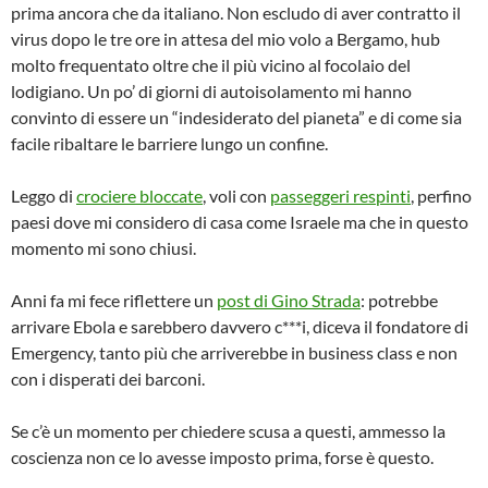
prima ancora che da italiano. Non escludo di aver contratto il
virus dopo le tre ore in attesa del mio volo a Bergamo, hub
molto frequentato oltre che il più vicino al focolaio del
lodigiano. Un po’ di giorni di autoisolamento mi hanno
convinto di essere un “indesiderato del pianeta” e di come sia
facile ribaltare le barriere lungo un confine.
Leggo di
crociere bloccate
, voli con
passeggeri respinti
, perfino
paesi dove mi considero di casa come Israele ma che in questo
momento mi sono chiusi.
Anni fa mi fece riflettere un
post di Gino Strada
: potrebbe
arrivare Ebola e sarebbero davvero c***i, diceva il fondatore di
Emergency, tanto più che arriverebbe in business class e non
con i disperati dei barconi.
Se c’è un momento per chiedere scusa a questi, ammesso la
coscienza non ce lo avesse imposto prima, forse è questo.