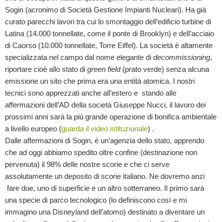
Sogin (acronimo di Società Gestione Impianti Nucleari). Ha già
curato parecchi lavori tra cui lo smontaggio dell’edificio turbine di
Latina (14.000 tonnellate, come il ponte di Brooklyn) e dell’acciaio
di Caorso (10.000 tonnellate, Torre Eiffel). La società è altamente
specializzata nel campo dal nome elegante di
decommissioning
,
riportare cioè allo stato di
green field
(prato verde) senza alcuna
emissione un sito che prima era una entità atomica. I nostri
tecnici sono apprezzati anche all’estero e stando alle
affermazioni dell’AD della società Giuseppe Nucci, il lavoro dei
prossimi anni sarà la più grande operazione di bonifica ambientale
a livello europeo (
guarda il video istituzionale
) .
Dalle affermazioni di Sogin, è un’agenzia dello stato, apprendo
che ad oggi abbiamo spedito oltre confine (destinazione non
pervenuta) il 98% delle nostre scorie e che ci serve
assolutamente un deposito di scorie italiano. Ne dovremo anzi
fare due, uno di superficie e un altro sotterraneo. Il primo sarà
una specie di parco tecnologico (lo definiscono così e mi
immagino una Disneyland dell’atomo) destinato a diventare un