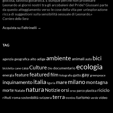
giocosa, talvolta goliardica. E dunque perché non proiettare
Leonardo ai giorni nostri tra gli arcobaleni del Pride? Giussani parte
da questo atteggiamento verso le cose della vita per un’esplorazione
ricca di suggestioni sulla sensibilità sessuale di Leonardo.»
Corriere della Sera
Acquista su Feltrinelli →
TAG
ambiente
bici
animali
alto adige
agenzia geografica
auto
ecologia
Culture
documentario
casa
cane
Dio
bicicletta
featured
film
gay
feature
energia
fotografia
gatto
greenpeace
italia
milano
inquinamento
mare
montagna
liguria
natura
Notizie
orsi
riciclo
morte
Natale
orso
parco
plastica
terra
turismo
roma
svizzera
video
rifiuti
sostenibilità
verde
trentino