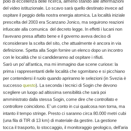
polo di eccellenza delle ricerca, almeno stando alle affermazioni
del video istituzionale. Lo scavo sarà quello destinato invece ad
ospitare il peggio della nostra energia atomica. La località iniziale
prescelta del 2003 era Scanzano Jonico, ma seguirono reazioni
infuocate alla comunica del decreto legge. In effetti i lucani non
l’avevano presa affatto bene e il governo aveva deciso di
riconsiderare la scelta del sito, che attualmente è ancora in via
definizione. Spetta alla Sogin fornire un elenco dopo un incontro
con le località che si candideranno ad ospitare i rifiuti.
Sarò un po’ all’antica, ma mi immagino due scene curiose: la
prima i rappresentanti delle località che sgomitano e si picchiano
per contendersi il ruolo quando apriranno le selezioni (in Svezia è
successo
questo
). La seconda i tecnici di Sogin che devono
scegliere un luogo ad altissima sensibilità che sarà poi
amministrato dalla stessa Sogin, come dire che controllato e
controllore coincidono. E’ un conto in cui qualcosa non torna, ma
intanto il tempo stringe. Presto ci saranno circa 80.000 metri cubi
(una fila di TIR di 13 km
) di materiale da gestire. La gestione
tocca il trasporto, lo stoccaggio, il monitoraggio geologico, dell’aria