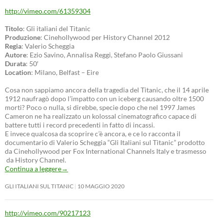
http://vimeo.com/61359304
Titolo
: Gli italiani del Titanic
Produzione
: Cinehollywood per History Channel 2012
Regia
: Valerio Scheggia
Autore
: Ezio Savino, Annalisa Reggi, Stefano Paolo Giussani
Durata
: 50′
Location
: Milano, Belfast – Eire
Cosa non sappiamo ancora della tragedia del Titanic, che il 14 aprile
1912 naufragò dopo l’impatto con un iceberg causando oltre 1500
morti? Poco o nulla, si direbbe, specie dopo che nel 1997 James
Cameron ne ha realizzato un kolossal cinematografico capace di
battere tutti i record precedenti in fatto di incassi.
E invece qualcosa da scoprire c’è ancora, e ce lo racconta il
documentario di Valerio Scheggia “Gli Italiani sul Titanic” prodotto
da Cinehollywood per Fox International Channels Italy e trasmesso
da History Channel.
Continua a leggere
→
GLI ITALIANI SUL TITANIC
10 MAGGIO 2020
http://vimeo.com/90217123