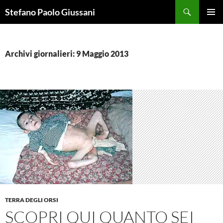
Vai
Cerca
Stefano Paolo Giussani
al
MENU
contenuto
PRINCI
Archivi giornalieri: 9 Maggio 2013
TERRA DEGLI ORSI
SCOPRI QUI QUANTO SEI