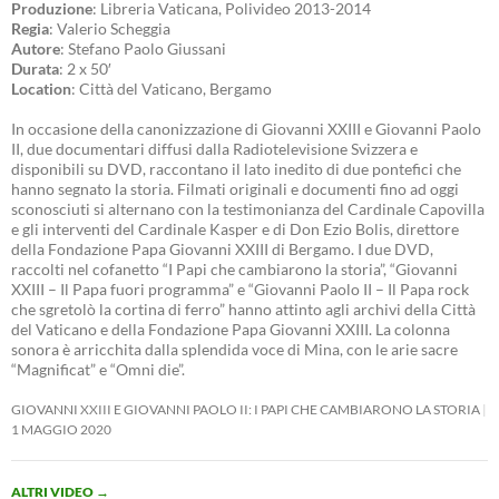
Produzione
: Libreria Vaticana, Polivideo 2013-2014
Regia
: Valerio Scheggia
Autore
: Stefano Paolo Giussani
Durata
: 2 x 50′
Location
: Città del Vaticano, Bergamo
In occasione della canonizzazione di Giovanni XXIII e Giovanni Paolo
II, due documentari diffusi dalla Radiotelevisione Svizzera e
disponibili su DVD, raccontano il lato inedito di due pontefici che
hanno segnato la storia. Filmati originali e documenti fino ad oggi
sconosciuti si alternano con la testimonianza del Cardinale Capovilla
e gli interventi del Cardinale Kasper e di Don Ezio Bolis, direttore
della Fondazione Papa Giovanni XXIII di Bergamo. I due DVD,
raccolti nel cofanetto “I Papi che cambiarono la storia”, “Giovanni
XXIII – Il Papa fuori programma” e “Giovanni Paolo II – Il Papa rock
che sgretolò la cortina di ferro” hanno attinto agli archivi della Città
del Vaticano e della Fondazione Papa Giovanni XXIII. La colonna
sonora è arricchita dalla splendida voce di Mina, con le arie sacre
“Magnificat” e “Omni die”.
GIOVANNI XXIII E GIOVANNI PAOLO II: I PAPI CHE CAMBIARONO LA STORIA
1 MAGGIO 2020
ALTRI VIDEO
→