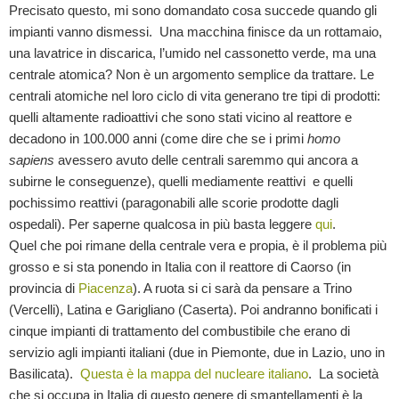
Precisato questo, mi sono domandato cosa succede quando gli
impianti vanno dismessi. Una macchina finisce da un rottamaio,
una lavatrice in discarica, l’umido nel cassonetto verde, ma una
centrale atomica? Non è un argomento semplice da trattare. Le
centrali atomiche nel loro ciclo di vita generano tre tipi di prodotti:
quelli altamente radioattivi che sono stati vicino al reattore e
decadono in 100.000 anni (come dire che se i primi
homo
sapiens
avessero avuto delle centrali saremmo qui ancora a
subirne le conseguenze), quelli mediamente reattivi e quelli
pochissimo reattivi (paragonabili alle scorie prodotte dagli
ospedali). Per saperne qualcosa in più basta leggere
qui
.
Quel che poi rimane della centrale vera e propia, è il problema più
grosso e si sta ponendo in Italia con il reattore di Caorso (in
provincia di
Piacenza
). A ruota si ci sarà da pensare a Trino
(Vercelli), Latina e Garigliano (Caserta). Poi andranno bonificati i
cinque impianti di trattamento del combustibile che erano di
servizio agli impianti italiani (due in Piemonte, due in Lazio, uno in
Basilicata).
Questa è la mappa del nucleare italiano
. La società
che si occupa in Italia di questo genere di smantellamenti è la