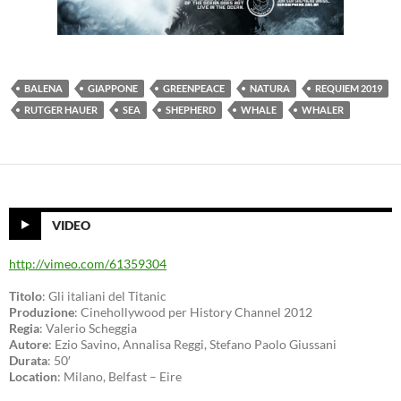
BALENA
GIAPPONE
GREENPEACE
NATURA
REQUIEM 2019
RUTGER HAUER
SEA
SHEPHERD
WHALE
WHALER
VIDEO
http://vimeo.com/61359304
Titolo
: Gli italiani del Titanic
Produzione
: Cinehollywood per History Channel 2012
Regia
: Valerio Scheggia
Autore
: Ezio Savino, Annalisa Reggi, Stefano Paolo Giussani
Durata
: 50′
Location
: Milano, Belfast – Eire