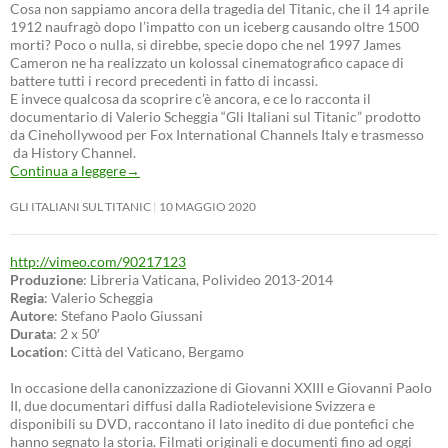
Cosa non sappiamo ancora della tragedia del Titanic, che il 14 aprile
1912 naufragò dopo l’impatto con un iceberg causando oltre 1500
morti? Poco o nulla, si direbbe, specie dopo che nel 1997 James
Cameron ne ha realizzato un kolossal cinematografico capace di
battere tutti i record precedenti in fatto di incassi.
E invece qualcosa da scoprire c’è ancora, e ce lo racconta il
documentario di Valerio Scheggia “Gli Italiani sul Titanic” prodotto
da Cinehollywood per Fox International Channels Italy e trasmesso
da History Channel.
Continua a leggere
→
GLI ITALIANI SUL TITANIC
10 MAGGIO 2020
http://vimeo.com/90217123
Produzione
: Libreria Vaticana, Polivideo 2013-2014
Regia
: Valerio Scheggia
Autore
: Stefano Paolo Giussani
Durata
: 2 x 50′
Location
: Città del Vaticano, Bergamo
In occasione della canonizzazione di Giovanni XXIII e Giovanni Paolo
II, due documentari diffusi dalla Radiotelevisione Svizzera e
disponibili su DVD, raccontano il lato inedito di due pontefici che
hanno segnato la storia. Filmati originali e documenti fino ad oggi