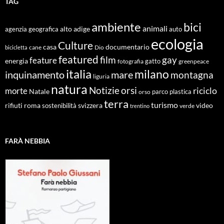
TAG
ambiente
bici
animali
alto adige
agenzia geografica
auto
ecologia
Culture
documentario
casa
cane
Dio
bicicletta
featured
film
gay
feature
energia
fotografia
gatto
greenpeace
italia
milano
inquinamento
mare
montagna
liguria
natura
Notizie
orsi
riciclo
morte
Natale
orso
parco
plastica
terra
turismo
roma
svizzera
video
rifiuti
sostenibilità
verde
trentino
FARÀ NEBBIA