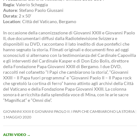
Regia
: Valerio Scheggia
Autore
: Stefano Paolo Giussani
Durata
: 2 x 50′
Location
: Città del Vaticano, Bergamo
In occasione della canonizzazione di Giovanni XXIII e Giovanni Paolo
II, due documentari diffusi dalla Radiotelevisione Svizzera e
disponibili su DVD, raccontano il lato inedito di due pontefici che
hanno segnato la storia. Filmati originali e documenti fino ad oggi
sconosciuti si alternano con la testimonianza del Cardinale Capovilla
e gli interventi del Cardinale Kasper e di Don Ezio Bolis, direttore
della Fondazione Papa Giovanni XXIII di Bergamo. I due DVD,
raccolti nel cofanetto “I Papi che cambiarono la storia”, “Giovanni
XXIII – Il Papa fuori programma” e “Giovanni Paolo II – Il Papa rock
che sgretolò la cortina di ferro” hanno attinto agli archivi della Città
del Vaticano e della Fondazione Papa Giovanni XXIII. La colonna
sonora è arricchita dalla splendida voce di Mina, con le arie sacre
“Magnificat” e “Omni die”.
GIOVANNI XXIII E GIOVANNI PAOLO II: I PAPI CHE CAMBIARONO LA STORIA
1 MAGGIO 2020
ALTRI VIDEO
→