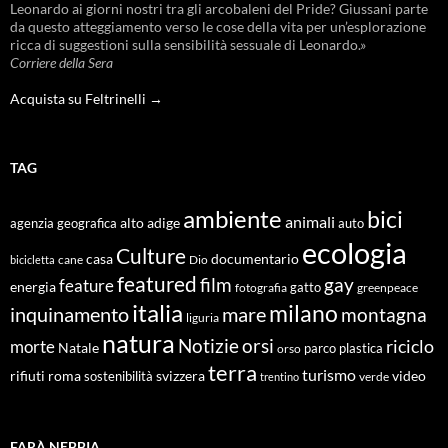
Leonardo ai giorni nostri tra gli arcobaleni del Pride? Giussani parte
da questo atteggiamento verso le cose della vita per un’esplorazione
ricca di suggestioni sulla sensibilità sessuale di Leonardo.»
Corriere della Sera
Acquista su Feltrinelli →
TAG
ambiente
bici
animali
alto adige
agenzia geografica
auto
ecologia
Culture
documentario
casa
cane
Dio
bicicletta
featured
film
gay
feature
energia
fotografia
gatto
greenpeace
italia
milano
inquinamento
mare
montagna
liguria
natura
Notizie
orsi
riciclo
morte
Natale
orso
parco
plastica
terra
turismo
roma
svizzera
video
rifiuti
sostenibilità
verde
trentino
FARÀ NEBBIA