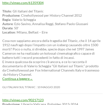
http://vimeo.com/61359304
Titolo
: Gli italiani del Titanic
Produzione
: Cinehollywood per History Channel 2012
Regia
: Valerio Scheggia
Autore
: Ezio Savino, Annalisa Reggi, Stefano Paolo Giussani
Durata
: 50′
Location
: Milano, Belfast – Eire
Cosa non sappiamo ancora della tragedia del Titanic, che il 14 aprile
1912 naufragò dopo l’impatto con un iceberg causando oltre 1500
morti? Poco o nulla, si direbbe, specie dopo che nel 1997 James
Cameron ne ha realizzato un kolossal cinematografico capace di
battere tutti i record precedenti in fatto di incassi.
E invece qualcosa da scoprire c’è ancora, e ce lo racconta il
documentario di Valerio Scheggia “Gli Italiani sul Titanic” prodotto
da Cinehollywood per Fox International Channels Italy e trasmesso
da History Channel.
Continua a leggere
→
GLI ITALIANI SUL TITANIC
10 MAGGIO 2020
http://vimeo.com/90217123
Produzione
: Libreria Vaticana, Polivideo 2013-2014