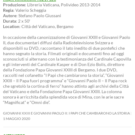
Produzione
: Libreria Vaticana, Polivideo 2013-2014
Regia
: Valerio Scheggia
Autore
: Stefano Paolo Giussani
Durata
: 2 x 50′
Location
: Città del Vaticano, Bergamo
In occasione della canonizzazione di Giovanni XXIII e Giovanni Paolo
II, due documentari diffusi dalla Radiotelevisione Svizzera e
disponibili su DVD, raccontano il lato inedito di due pontefici che
hanno segnato la storia. Filmati originali e documenti fino ad oggi
sconosciuti si alternano con la testimonianza del Cardinale Capovilla
e gli interventi del Cardinale Kasper e di Don Ezio Bolis, direttore
della Fondazione Papa Giovanni XXIII di Bergamo. I due DVD,
raccolti nel cofanetto “I Papi che cambiarono la storia”, “Giovanni
XXIII – Il Papa fuori programma” e “Giovanni Paolo II – Il Papa rock
che sgretolò la cortina di ferro” hanno attinto agli archivi della Città
del Vaticano e della Fondazione Papa Giovanni XXIII. La colonna
sonora è arricchita dalla splendida voce di Mina, con le arie sacre
“Magnificat” e “Omni die”.
GIOVANNI XXIII E GIOVANNI PAOLO II: I PAPI CHE CAMBIARONO LA STORIA
1 MAGGIO 2020