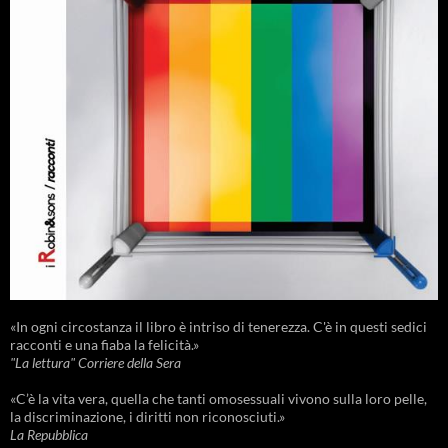
«In ogni circostanza il libro è intriso di tenerezza. C'è in questi sedici
racconti e una fiaba la felicità.»
"La lettura" Corriere della Sera
«C’è la vita vera, quella che tanti omosessuali vivono sulla loro pelle,
la discriminazione, i diritti non riconosciuti.»
La Repubblica