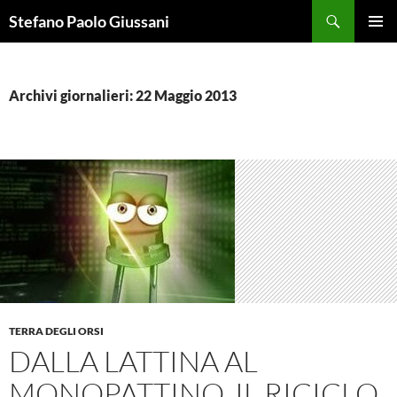
Vai
Cerca
Stefano Paolo Giussani
al
MENU
contenuto
PRINCI
Archivi giornalieri: 22 Maggio 2013
TERRA DEGLI ORSI
DALLA LATTINA AL
MONOPATTINO, IL RICICLO