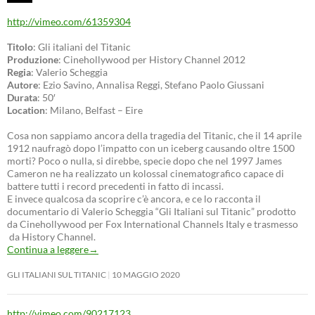
http://vimeo.com/61359304
Titolo
: Gli italiani del Titanic
Produzione
: Cinehollywood per History Channel 2012
Regia
: Valerio Scheggia
Autore
: Ezio Savino, Annalisa Reggi, Stefano Paolo Giussani
Durata
: 50′
Location
: Milano, Belfast – Eire
Cosa non sappiamo ancora della tragedia del Titanic, che il 14 aprile
1912 naufragò dopo l’impatto con un iceberg causando oltre 1500
morti? Poco o nulla, si direbbe, specie dopo che nel 1997 James
Cameron ne ha realizzato un kolossal cinematografico capace di
battere tutti i record precedenti in fatto di incassi.
E invece qualcosa da scoprire c’è ancora, e ce lo racconta il
documentario di Valerio Scheggia “Gli Italiani sul Titanic” prodotto
da Cinehollywood per Fox International Channels Italy e trasmesso
da History Channel.
Continua a leggere
→
GLI ITALIANI SUL TITANIC
10 MAGGIO 2020
http://vimeo.com/90217123