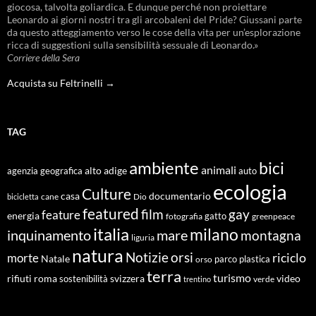
giocosa, talvolta goliardica. E dunque perché non proiettare
Leonardo ai giorni nostri tra gli arcobaleni del Pride? Giussani parte
da questo atteggiamento verso le cose della vita per un’esplorazione
ricca di suggestioni sulla sensibilità sessuale di Leonardo.»
Corriere della Sera
Acquista su Feltrinelli →
TAG
ambiente
bici
animali
alto adige
agenzia geografica
auto
ecologia
Culture
documentario
casa
cane
Dio
bicicletta
featured
film
gay
feature
energia
fotografia
gatto
greenpeace
italia
milano
inquinamento
mare
montagna
liguria
natura
Notizie
orsi
riciclo
morte
Natale
orso
parco
plastica
terra
turismo
roma
svizzera
video
rifiuti
sostenibilità
verde
trentino