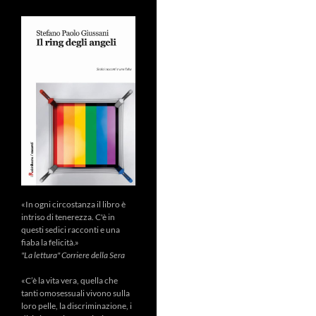
«In ogni circostanza il libro è
intriso di tenerezza. C'è in
questi sedici racconti e una
fiaba la felicità.»
"La lettura" Corriere della Sera
«C’è la vita vera, quella che
tanti omosessuali vivono sulla
loro pelle, la discriminazione, i