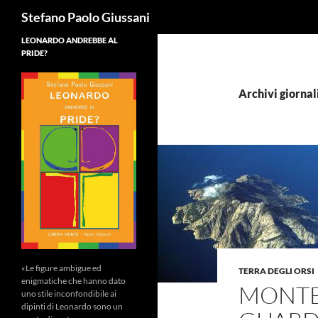
Cerca
Stefano Paolo Giussani
LEONARDO ANDREBBE AL
PRIDE?
Archivi giornal
«Le figure ambigue ed
TERRA DEGLI ORSI
enigmatiche che hanno dato
MONTE
uno stile inconfondibile ai
dipinti di Leonardo sono un