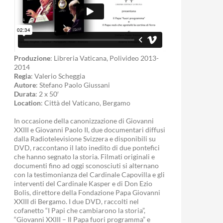
Produzione
: Libreria Vaticana, Polivideo 2013-
2014
Regia
: Valerio Scheggia
Autore
: Stefano Paolo Giussani
Durata
: 2 x 50′
Location
: Città del Vaticano, Bergamo
In occasione della canonizzazione di Giovanni
XXIII e Giovanni Paolo II, due documentari diffusi
dalla Radiotelevisione Svizzera e disponibili su
DVD, raccontano il lato inedito di due pontefici
che hanno segnato la storia. Filmati originali e
documenti fino ad oggi sconosciuti si alternano
con la testimonianza del Cardinale Capovilla e gli
interventi del Cardinale Kasper e di Don Ezio
Bolis, direttore della Fondazione Papa Giovanni
XXIII di Bergamo. I due DVD, raccolti nel
cofanetto “I Papi che cambiarono la storia”,
“Giovanni XXIII – Il Papa fuori programma” e