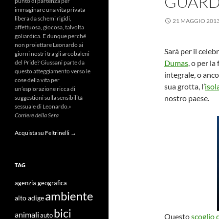
GUARD
punto di partenza per
immaginare una vita privata
libera da schemi rigidi,
21 MAGGIO 201
affettuosa, giocosa, talvolta
goliardica. E dunque perché
non proiettare Leonardo ai
Sarà per il cele
giorni nostri tra gli arcobaleni
Dumas
, o per l
del Pride? Giussani parte da
questo atteggiamento verso le
integrale, o anc
cose della vita per
sua grotta, l’
isol
un’esplorazione ricca di
nostro paese.
suggestioni sulla sensibilità
sessuale di Leonardo.»
Corriere della Sera
Acquista su Feltrinelli →
TAG
agenzia geografica
ambiente
alto adige
bici
animali
Questo
scoglio 
auto