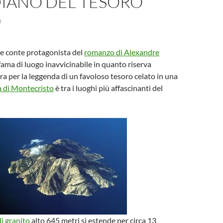
IANO DEL TESORO
3
bre conte protagonista del
romanzo di Alexandre
a fama di luogo inavvicinabile in quanto riserva
ora per la leggenda di un favoloso tesoro celato in una
a di Montecristo
è tra i luoghi più affascinanti del
di granito
alto 645 metri si estende per circa 13