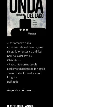
«Un romanzo dalla
inconfondibile dolcezza, una
ricognizione storico onirica
nell'Italia del 1944.»
Il Manifesto
«Racconta con notevole
realismo un pezzo della nostra
storia e la bellezza di alcuni
luoghi.»
Bell'Italia
Acquista su Amazon →
IL RING DEGLI ANGELI