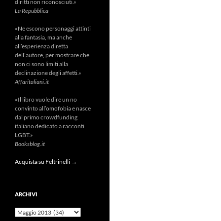
diritti non riconosciuti.»
La Repubblica
«Ne escono personaggi attinti
alla fantasia, ma anche
all’esperienza diretta
dell’autore, per mostrare che
non ci sono limiti alla
declinazione degli affetti.»
Affaritaliani.it
«Il libro vuole dire un no
convinto all’omofobia e nasce
dal primo crowdfunding
italiano dedicato a racconti
LGBT.»
Booksblog.it
Acquista su Feltrinelli →
ARCHIVI
Archivi