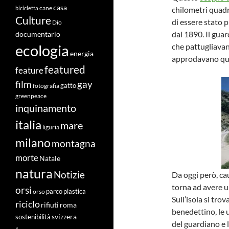
casa
cane
chilometri quadra
bicicletta
Culture
di essere stato 
Dio
dal 1890. Il guar
documentario
che pattugliavano
ecologia
energia
approdavano qui 
featured
feature
film
gay
fotografia
gatto
greenpeace
inquinamento
italia
mare
liguria
milano
montagna
morte
Natale
natura
Notizie
Da oggi però, c
torna ad avere u
orsi
orso
parco
plastica
Sull’isola si tro
riciclo
roma
rifiuti
benedettino, le 
svizzera
sostenibilità
del guardiano e l