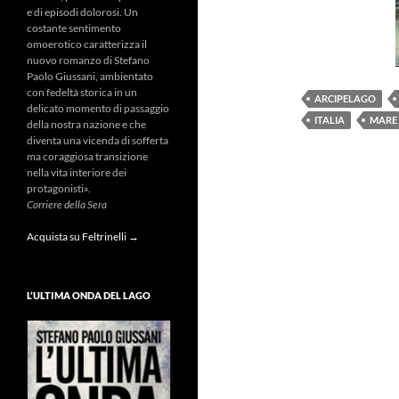
e di episodi dolorosi. Un
costante sentimento
omoerotico caratterizza il
nuovo romanzo di Stefano
Paolo Giussani, ambientato
con fedeltà storica in un
ARCIPELAGO
delicato momento di passaggio
ITALIA
MARE
della nostra nazione e che
diventa una vicenda di sofferta
ma coraggiosa transizione
nella vita interiore dei
protagonisti».
Corriere della Sera
Acquista su Feltrinelli →
L’ULTIMA ONDA DEL LAGO