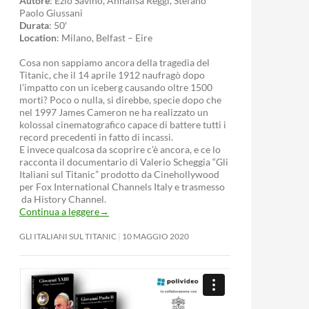
Autore
: Ezio Savino, Annalisa Reggi, Stefano
Paolo Giussani
Durata
: 50′
Location
: Milano, Belfast – Eire
Cosa non sappiamo ancora della tragedia del
Titanic, che il 14 aprile 1912 naufragò dopo
l’impatto con un iceberg causando oltre 1500
morti? Poco o nulla, si direbbe, specie dopo che
nel 1997 James Cameron ne ha realizzato un
kolossal cinematografico capace di battere tutti i
record precedenti in fatto di incassi.
E invece qualcosa da scoprire c’è ancora, e ce lo
racconta il documentario di Valerio Scheggia “Gli
Italiani sul Titanic” prodotto da Cinehollywood
per Fox International Channels Italy e trasmesso
da History Channel.
Continua a leggere
→
GLI ITALIANI SUL TITANIC
10 MAGGIO 2020