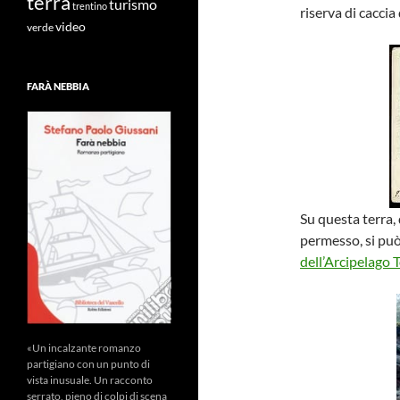
terra
turismo
trentino
riserva di caccia
video
verde
FARÀ NEBBIA
Su questa terra,
permesso, si può
dell’Arcipelago 
«Un incalzante romanzo
partigiano con un punto di
vista inusuale. Un racconto
serrato, pieno di colpi di scena