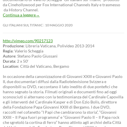
da Cinehollywood per Fox International Channels Italy e trasmesso
da History Channel.
Continua a leggere
→
GLI ITALIANI SUL TITANIC
10 MAGGIO 2020
http://vimeo.com/90217123
Produzione
: Libreria Vaticana, Polivideo 2013-2014
Regia
: Valerio Scheggia
Autore
: Stefano Paolo Giussani
Durata
: 2 x 50′
Location
: Città del Vaticano, Bergamo
In occasione della canonizzazione di Giovanni XXIII e Giovanni Paolo
II, due documentari diffusi dalla Radiotelevisione Svizzera e
disponibili su DVD, raccontano il lato inedito di due pontefici che
hanno segnato la storia. Filmati originali e documenti fino ad oggi
sconosciuti si alternano con la testimonianza del Cardinale Capovilla
e gli interventi del Cardinale Kasper e di Don Ezio Bolis, direttore
della Fondazione Papa Giovanni XXIII di Bergamo. I due DVD,
raccolti nel cofanetto “I Papi che cambiarono la storia”, “Giovanni
XXIII – Il Papa fuori programma” e “Giovanni Paolo II – Il Papa rock
che sgretolò la cortina di ferro” hanno attinto agli archivi della Città