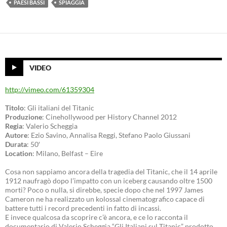
PAESI BASSI
SPIAGGIA
VIDEO
http://vimeo.com/61359304
Titolo
: Gli italiani del Titanic
Produzione
: Cinehollywood per History Channel 2012
Regia
: Valerio Scheggia
Autore
: Ezio Savino, Annalisa Reggi, Stefano Paolo Giussani
Durata
: 50′
Location
: Milano, Belfast – Eire
Cosa non sappiamo ancora della tragedia del Titanic, che il 14 aprile
1912 naufragò dopo l’impatto con un iceberg causando oltre 1500
morti? Poco o nulla, si direbbe, specie dopo che nel 1997 James
Cameron ne ha realizzato un kolossal cinematografico capace di
battere tutti i record precedenti in fatto di incassi.
E invece qualcosa da scoprire c’è ancora, e ce lo racconta il
documentario di Valerio Scheggia “Gli Italiani sul Titanic” prodotto