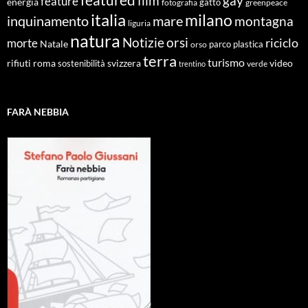
film
gay
feature
energia
fotografia
gatto
greenpeace
italia
milano
inquinamento
mare
montagna
liguria
natura
Notizie
orsi
riciclo
morte
Natale
orso
parco
plastica
terra
turismo
roma
svizzera
video
rifiuti
sostenibilità
verde
trentino
FARÀ NEBBIA