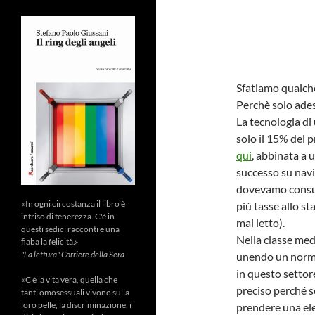
Sfatiamo qualch
Perchè solo ades
La tecnologia di
solo il 15% del 
qui
, abbinata a 
successo su navi 
dovevamo consuma
«In ogni circostanza il libro è
più tasse allo st
intriso di tenerezza. C'è in
mai letto).
questi sedici racconti e una
Nella classe medi
fiaba la felicità.»
"La lettura" Corriere della Sera
unendo un norma
in questo settor
«C’è la vita vera, quella che
preciso perché s
tanti omosessuali vivono sulla
loro pelle, la discriminazione, i
prendere una ele