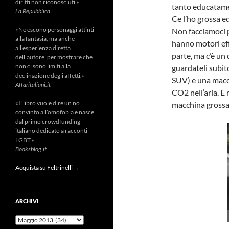
diritti non riconosciuti.»
tanto educatamen
La Repubblica
Ce l’ho grossa ed
«Ne escono personaggi attinti
Non facciamoci p
alla fantasia, ma anche
hanno motori eff
all’esperienza diretta
parte, ma c’è un 
dell’autore, per mostrare che
non ci sono limiti alla
guardateli subit
declinazione degli affetti.»
SUV) e una macch
Affaritaliani.it
CO2 nell’aria. E
«Il libro vuole dire un no
macchina grossa p
convinto all’omofobia e nasce
dal primo crowdfunding
italiano dedicato a racconti
LGBT.»
Booksblog.it
Acquista su Feltrinelli →
ARCHIVI
Archivi