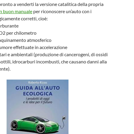
ronto a venderti la versione catalitica della propria
n buon manuale
per riconoscere un’auto con i
icamente corretti, cioè:
arburante
CO2 per chilometro
 inquinamento atmosferico
rumore effettuate in accelerazione
tari e ambientali (produzione di cancerogeni, di ossidi
sottili, idrocarburi incombusti, che causano danni alla
ente).