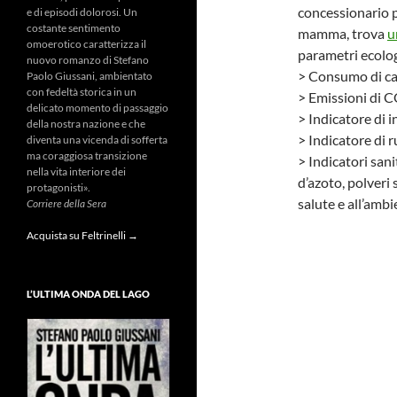
concessionario p
e di episodi dolorosi. Un
costante sentimento
mamma, trova
u
omoerotico caratterizza il
parametri ecolog
nuovo romanzo di Stefano
> Consumo di c
Paolo Giussani, ambientato
con fedeltà storica in un
> Emissioni di 
delicato momento di passaggio
> Indicatore di
della nostra nazione e che
> Indicatore di 
diventa una vicenda di sofferta
ma coraggiosa transizione
> Indicatori sani
nella vita interiore dei
d’azoto, polveri 
protagonisti».
salute e all’ambi
Corriere della Sera
Acquista su Feltrinelli →
L’ULTIMA ONDA DEL LAGO