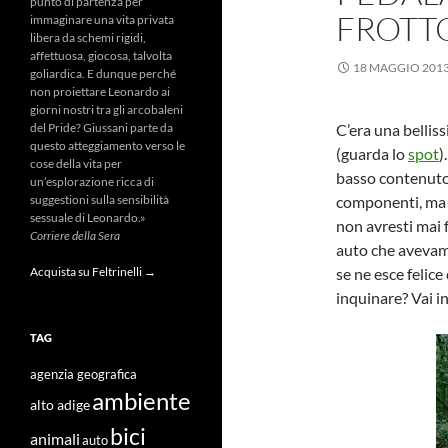
punto di partenza per
FROTT
immaginare una vita privata
libera da schemi rigidi,
affettuosa, giocosa, talvolta
18 MAGGIO 201
goliardica. E dunque perché
non proiettare Leonardo ai
giorni nostri tra gli arcobaleni
C’era una bellis
del Pride? Giussani parte da
questo atteggiamento verso le
(guarda lo
spot
)
cose della vita per
basso contenuto di
un’esplorazione ricca di
componenti, ma a
suggestioni sulla sensibilità
sessuale di Leonardo.»
non avresti mai 
Corriere della Sera
auto che avevamo
se ne esce felice
Acquista su Feltrinelli →
inquinare? Vai in
TAG
agenzia geografica
ambiente
alto adige
bici
animali
auto