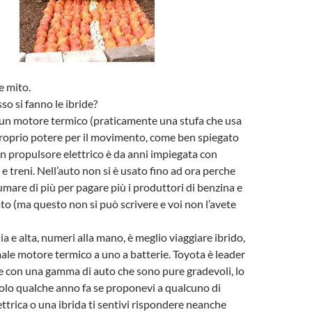
e mito.
so si fanno le ibride?
 un motore termico (praticamente una stufa che usa
proprio potere per il movimento, come ben spiegato
un propulsore elettrico è da anni impiegata con
e treni. Nell’auto non si è usato fino ad ora perche
re di più per pagare più i produttori di benzina e
ato (ma questo non si può scrivere e voi non l’avete
a e alta, numeri alla mano, è meglio viaggiare ibrido,
le motore termico a uno a batterie. Toyota è leader
e con una gamma di auto che sono pure gradevoli, lo
olo qualche anno fa se proponevi a qualcuno di
ttrica o una ibrida ti sentivi rispondere neanche