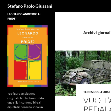
Cerca
Stefano Paolo Giussani
LEONARDO ANDREBBE AL
PRIDE?
Archivi giornal
TERRA DEGLI ORSI
«Le figure ambigue ed
VUOI L
enigmatiche che hanno dato
uno stile inconfondibile ai
PEDALA
dipinti di Leonardo sono un