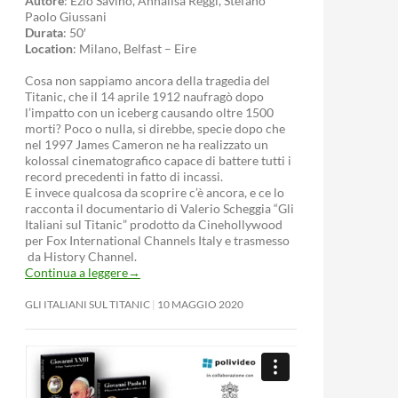
Autore
: Ezio Savino, Annalisa Reggi, Stefano
Paolo Giussani
Durata
: 50′
Location
: Milano, Belfast – Eire
Cosa non sappiamo ancora della tragedia del
Titanic, che il 14 aprile 1912 naufragò dopo
l’impatto con un iceberg causando oltre 1500
morti? Poco o nulla, si direbbe, specie dopo che
nel 1997 James Cameron ne ha realizzato un
kolossal cinematografico capace di battere tutti i
record precedenti in fatto di incassi.
E invece qualcosa da scoprire c’è ancora, e ce lo
racconta il documentario di Valerio Scheggia “Gli
Italiani sul Titanic” prodotto da Cinehollywood
per Fox International Channels Italy e trasmesso
da History Channel.
Continua a leggere
→
GLI ITALIANI SUL TITANIC
10 MAGGIO 2020