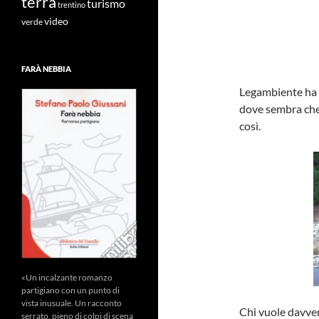
terra
turismo
trentino
video
verde
FARÀ NEBBIA
Legambiente ha s
dove sembra che 
così.
«Un incalzante romanzo
partigiano con un punto di
vista inusuale. Un racconto
Chi vuole davver
serrato, pieno di colpi di scena