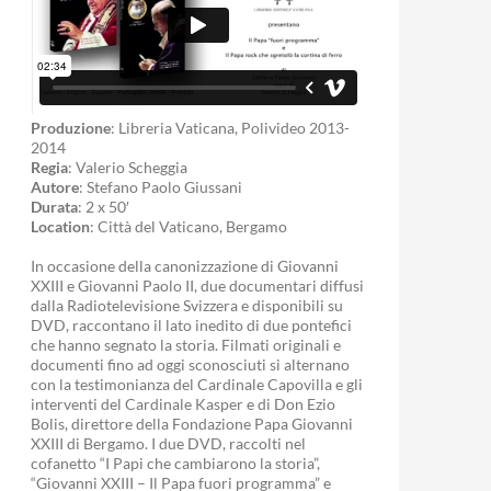
Produzione
: Libreria Vaticana, Polivideo 2013-
2014
Regia
: Valerio Scheggia
Autore
: Stefano Paolo Giussani
Durata
: 2 x 50′
Location
: Città del Vaticano, Bergamo
In occasione della canonizzazione di Giovanni
XXIII e Giovanni Paolo II, due documentari diffusi
dalla Radiotelevisione Svizzera e disponibili su
DVD, raccontano il lato inedito di due pontefici
che hanno segnato la storia. Filmati originali e
documenti fino ad oggi sconosciuti si alternano
con la testimonianza del Cardinale Capovilla e gli
interventi del Cardinale Kasper e di Don Ezio
Bolis, direttore della Fondazione Papa Giovanni
XXIII di Bergamo. I due DVD, raccolti nel
cofanetto “I Papi che cambiarono la storia”,
“Giovanni XXIII – Il Papa fuori programma” e