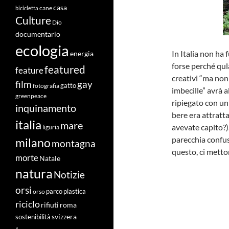
casa
cane
bicicletta
Culture
Dio
documentario
ecologia
In Italia non ha
energia
forse perché qul
featured
feature
creativi “ma non
film
gay
fotografia
gatto
imbecille” avrà a
greenpeace
ripiegato con un
inquinamento
bere era attratta
italia
mare
avevate capito?)
liguria
parecchia confusi
milano
montagna
questo, ci metto
morte
Natale
natura
Notizie
orsi
orso
parco
plastica
riciclo
roma
rifiuti
svizzera
sostenibilità