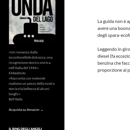
La guida non è a
avere una buona 
degli spara-ecof
Leggendo in giro 
«Un romanzo dalla
diesel (fa eccezi
inconfondibile dolcezza, una
benzina che facc
ricognizione storico onirica
nell'Italia del 1944.»
proporzione al p
Il Manifesto
«Racconta con notevole
realismo un pezzo della nostra
storia e la bellezza di alcuni
luoghi.»
Bell'Italia
Acquista su Amazon →
IL RING DEGLI ANGELI