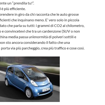
te un “prendila tu!”.
 è più efficiente.
rendere in giro da chi racconta che le auto grosse
icienti che inquinano meno. E’ vero solo in piccola
dato che parla su tutti: i grammi di CO2 al chilometro,
o e convincetevi che tra un cardenzone (SUV o non
ina media passa un’enormità di polveri sottili e
 non sto ancora considerando il fatto che una
orta via più parcheggio, crea più traffico e cose così.