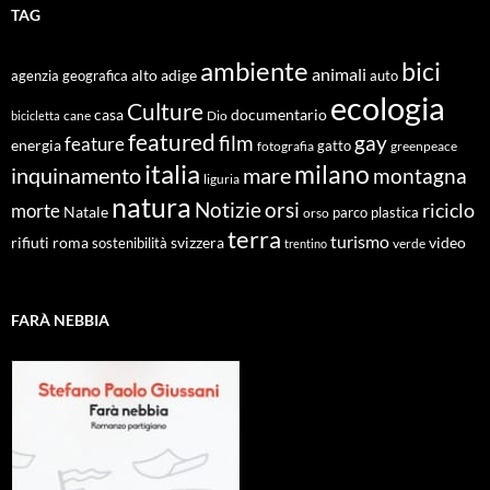
TAG
ambiente
bici
animali
alto adige
agenzia geografica
auto
ecologia
Culture
documentario
casa
cane
Dio
bicicletta
featured
film
gay
feature
energia
fotografia
gatto
greenpeace
italia
milano
inquinamento
mare
montagna
liguria
natura
Notizie
orsi
riciclo
morte
Natale
orso
parco
plastica
terra
turismo
roma
svizzera
video
rifiuti
sostenibilità
verde
trentino
FARÀ NEBBIA