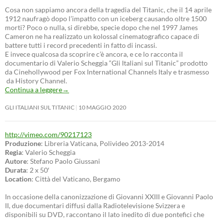
Cosa non sappiamo ancora della tragedia del Titanic, che il 14 aprile
1912 naufragò dopo l’impatto con un iceberg causando oltre 1500
morti? Poco o nulla, si direbbe, specie dopo che nel 1997 James
Cameron ne ha realizzato un kolossal cinematografico capace di
battere tutti i record precedenti in fatto di incassi.
E invece qualcosa da scoprire c’è ancora, e ce lo racconta il
documentario di Valerio Scheggia “Gli Italiani sul Titanic” prodotto
da Cinehollywood per Fox International Channels Italy e trasmesso
da History Channel.
Continua a leggere
→
GLI ITALIANI SUL TITANIC
10 MAGGIO 2020
http://vimeo.com/90217123
Produzione
: Libreria Vaticana, Polivideo 2013-2014
Regia
: Valerio Scheggia
Autore
: Stefano Paolo Giussani
Durata
: 2 x 50′
Location
: Città del Vaticano, Bergamo
In occasione della canonizzazione di Giovanni XXIII e Giovanni Paolo
II, due documentari diffusi dalla Radiotelevisione Svizzera e
disponibili su DVD, raccontano il lato inedito di due pontefici che