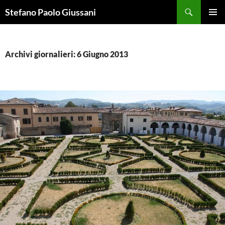
Vai
Cerca
Stefano Paolo Giussani
al
MENU
contenuto
PRINCI
Archivi giornalieri: 6 Giugno 2013