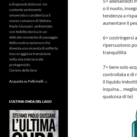
5> allenandoti m
e di episodi dolorosi. Un
o il nuoto, inse
costante sentimento
tendenza a rispa
omoerotico caratterizza il
nuovo romanzo di Stefano
aumentare il pe
Paolo Giussani, ambientato
con fedeltà storica in un
6> costringersi a
delicato momento di passaggio
della nostra nazione e che
ripercuotono poi
diventa una vicenda di sofferta
tranquillità
ma coraggiosa transizione
nella vita interiore dei
protagonisti».
7> bere solo acq
Corriere della Sera
controllata e di
il liquido imbott
Acquista su Feltrinelli →
inquina… meglio 
qualcosa di te)
L’ULTIMA ONDA DEL LAGO