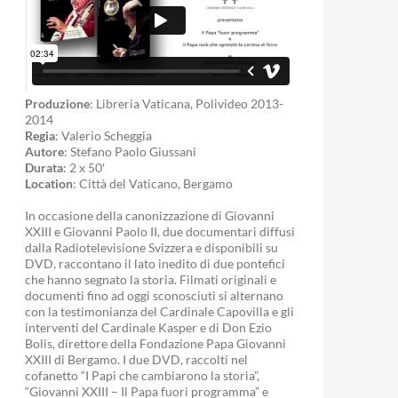
Produzione
: Libreria Vaticana, Polivideo 2013-
2014
Regia
: Valerio Scheggia
Autore
: Stefano Paolo Giussani
Durata
: 2 x 50′
Location
: Città del Vaticano, Bergamo
In occasione della canonizzazione di Giovanni
XXIII e Giovanni Paolo II, due documentari diffusi
dalla Radiotelevisione Svizzera e disponibili su
DVD, raccontano il lato inedito di due pontefici
che hanno segnato la storia. Filmati originali e
documenti fino ad oggi sconosciuti si alternano
con la testimonianza del Cardinale Capovilla e gli
interventi del Cardinale Kasper e di Don Ezio
Bolis, direttore della Fondazione Papa Giovanni
XXIII di Bergamo. I due DVD, raccolti nel
cofanetto “I Papi che cambiarono la storia”,
“Giovanni XXIII – Il Papa fuori programma” e