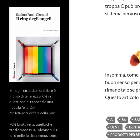
troppa C può pro
sistema nervoso
Insomma, come a
buon senso per a
rimane tale se 
«In ogni circostanza il libro è
intriso di tenerezza. C'è in
Questo articolo 
questi sedici racconti e una
fiaba la felicità.»
"La lettura" Corriere della Sera
A
B6
BA
«C’è la vita vera, quella che
DENTI
DENTR
tanti omosessuali vivono sulla
PRODOTTI PER B
loro pelle, la discriminazione, i