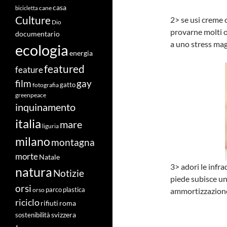
casa
cane
bicicletta
Culture
2> se usi creme o
Dio
provarne molti o
documentario
a uno stress mag
ecologia
energia
featured
feature
film
gay
fotografia
gatto
greenpeace
inquinamento
italia
mare
liguria
milano
montagna
morte
Natale
3> adori le infra
natura
Notizie
piede subisce un
orsi
ammortizzazione 
orso
parco
plastica
riciclo
roma
rifiuti
svizzera
sostenibilità