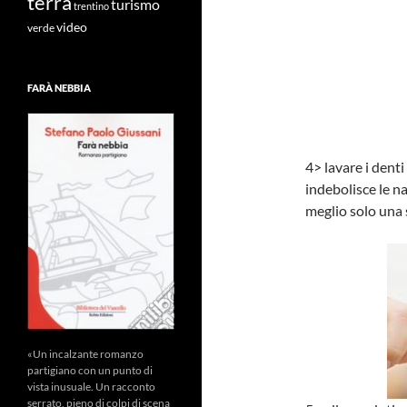
terra
turismo
trentino
video
verde
FARÀ NEBBIA
4> lavare i dent
indebolisce le na
meglio solo una
«Un incalzante romanzo
partigiano con un punto di
vista inusuale. Un racconto
serrato, pieno di colpi di scena