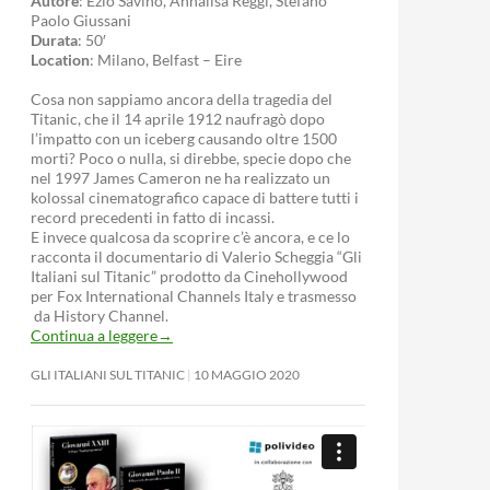
Autore
: Ezio Savino, Annalisa Reggi, Stefano
Paolo Giussani
Durata
: 50′
Location
: Milano, Belfast – Eire
Cosa non sappiamo ancora della tragedia del
Titanic, che il 14 aprile 1912 naufragò dopo
l’impatto con un iceberg causando oltre 1500
morti? Poco o nulla, si direbbe, specie dopo che
nel 1997 James Cameron ne ha realizzato un
kolossal cinematografico capace di battere tutti i
record precedenti in fatto di incassi.
E invece qualcosa da scoprire c’è ancora, e ce lo
racconta il documentario di Valerio Scheggia “Gli
Italiani sul Titanic” prodotto da Cinehollywood
per Fox International Channels Italy e trasmesso
da History Channel.
Continua a leggere
→
GLI ITALIANI SUL TITANIC
10 MAGGIO 2020