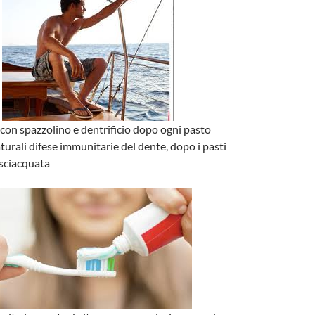
i con spazzolino e dentrificio dopo ogni pasto
turali difese immunitarie del dente, dopo i pasti
 sciacquata