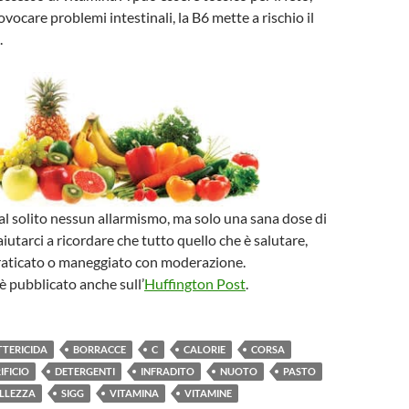
vocare problemi intestinali, la B6 mette a rischio il
.
l solito nessun allarmismo, ma solo una sana dose di
iutarci a ricordare che tutto quello che è salutare,
praticato o maneggiato con moderazione.
è pubblicato anche sull’
Huffington Post
.
TTERICIDA
BORRACCE
C
CALORIE
CORSA
IFICIO
DETERGENTI
INFRADITO
NUOTO
PASTO
ELLEZZA
SIGG
VITAMINA
VITAMINE