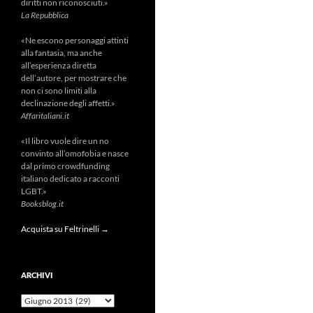
diritti non riconosciuti.»
La Repubblica
«Ne escono personaggi attinti
alla fantasia, ma anche
all’esperienza diretta
dell’autore, per mostrare che
non ci sono limiti alla
declinazione degli affetti.»
Affaritaliani.it
«Il libro vuole dire un no
convinto all’omofobia e nasce
dal primo crowdfunding
italiano dedicato a racconti
LGBT.»
Booksblog.it
Acquista su Feltrinelli →
ARCHIVI
Archivi