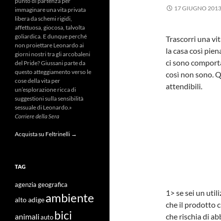
punto di partenza per
17 GIUGNO 201
immaginare una vita privata
libera da schemi rigidi,
affettuosa, giocosa, talvolta
goliardica. E dunque perché
Trascorri una vit
non proiettare Leonardo ai
la casa così pien
giorni nostri tra gli arcobaleni
ci sono comporta
del Pride? Giussani parte da
questo atteggiamento verso le
così non sono. 
cose della vita per
attendibili.
un’esplorazione ricca di
suggestioni sulla sensibilità
sessuale di Leonardo.»
Corriere della Sera
Acquista su Feltrinelli →
TAG
agenzia geografica
1> se sei un util
ambiente
alto adige
che il prodotto 
bici
che rischia di a
animali
auto