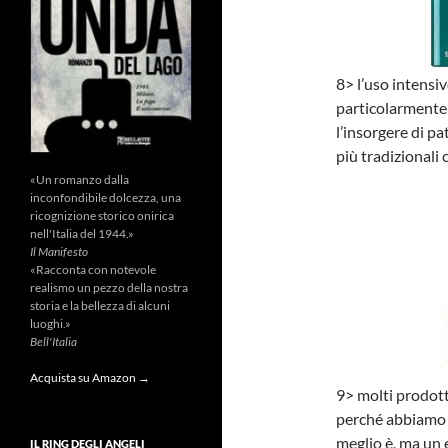
8> l’uso intensiv
particolarmente 
l’insorgere di pa
più tradizionali
«Un romanzo dalla
inconfondibile dolcezza, una
ricognizione storico onirica
nell'Italia del 1944.»
Il Manifesto
«Racconta con notevole
realismo un pezzo della nostra
storia e la bellezza di alcuni
luoghi.»
Bell'Italia
Acquista su Amazon →
9> molti prodott
perché abbiamo 
meglio è, ma un e
IL RING DEGLI ANGELI