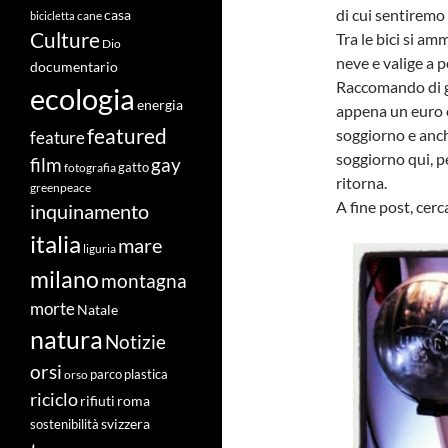
di cui sentiremo
casa
cane
bicicletta
Culture
Tra le bici si a
Dio
neve e valige a p
documentario
Raccomando di gir
ecologia
energia
appena un euro e 
featured
soggiorno e anch
feature
soggiorno qui, p
film
gay
fotografia
gatto
ritorna.
greenpeace
A fine post, cerc
inquinamento
italia
mare
liguria
milano
montagna
morte
Natale
natura
Notizie
orsi
orso
parco
plastica
riciclo
roma
rifiuti
svizzera
sostenibilità