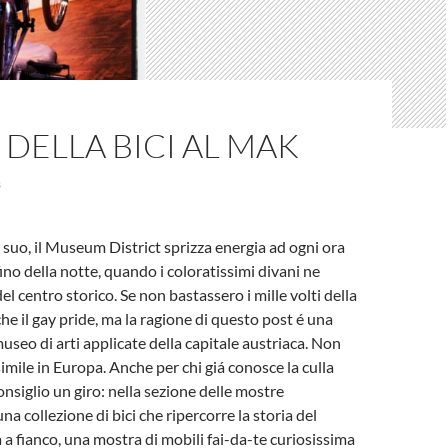
 DELLA BICI AL MAK
3
i suo, il Museum District sprizza energia ad ogni ora
ino della notte, quando i coloratissimi divani ne
del centro storico. Se non bastassero i mille volti della
nche il gay pride, ma la ragione di questo post é una
 museo di arti applicate della capitale austriaca. Non
simile in Europa. Anche per chi giá conosce la culla
onsiglio un giro: nella sezione delle mostre
a collezione di bici che ripercorre la storia del
 a fianco, una mostra di mobili fai-da-te curiosissima