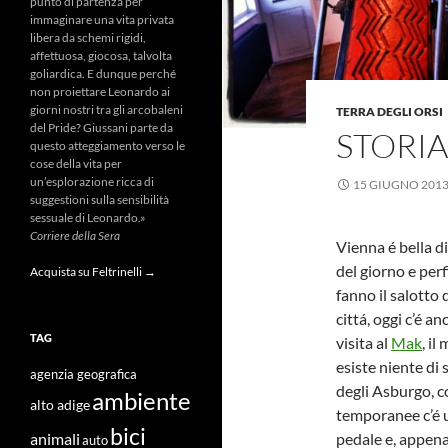
punto di partenza per
immaginare una vita privata
libera da schemi rigidi,
affettuosa, giocosa, talvolta
goliardica. E dunque perché
non proiettare Leonardo ai
giorni nostri tra gli arcobaleni
TERRA DEGLI ORSI
del Pride? Giussani parte da
STORIA
questo atteggiamento verso le
cose della vita per
un’esplorazione ricca di
15 GIUGNO 201
suggestioni sulla sensibilità
sessuale di Leonardo.»
Corriere della Sera
Vienna é bella d
del giorno e perf
Acquista su Feltrinelli →
fanno il salotto 
cittá, oggi c’é a
TAG
visita al
Mak
, il
esiste niente di 
agenzia geografica
degli Asburgo, c
ambiente
alto adige
temporanee c’é un
bici
pedale e, appena
animali
auto