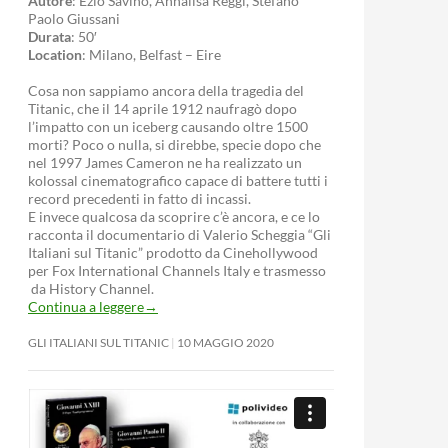
Autore
: Ezio Savino, Annalisa Reggi, Stefano
Paolo Giussani
Durata
: 50′
Location
: Milano, Belfast – Eire
Cosa non sappiamo ancora della tragedia del
Titanic, che il 14 aprile 1912 naufragò dopo
l’impatto con un iceberg causando oltre 1500
morti? Poco o nulla, si direbbe, specie dopo che
nel 1997 James Cameron ne ha realizzato un
kolossal cinematografico capace di battere tutti i
record precedenti in fatto di incassi.
E invece qualcosa da scoprire c’è ancora, e ce lo
racconta il documentario di Valerio Scheggia “Gli
Italiani sul Titanic” prodotto da Cinehollywood
per Fox International Channels Italy e trasmesso
da History Channel.
Continua a leggere
→
GLI ITALIANI SUL TITANIC
10 MAGGIO 2020