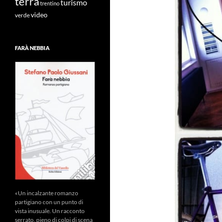
terra
turismo
trentino
video
verde
FARÀ NEBBIA
«Un incalzante romanzo
partigiano con un punto di
vista inusuale. Un racconto
serrato, pieno di colpi di scena