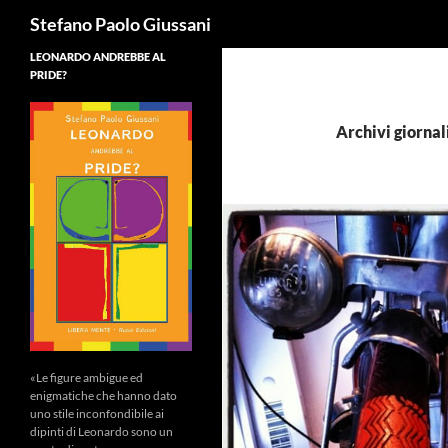
Cerca
Stefano Paolo Giussani
LEONARDO ANDREBBE AL
PRIDE?
Archivi giornal
«Le figure ambigue ed
enigmatiche che hanno dato
uno stile inconfondibile ai
dipinti di Leonardo sono un