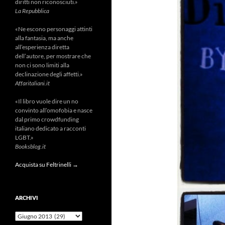
diritti non riconosciuti.»
La Repubblica
«Ne escono personaggi attinti
alla fantasia, ma anche
all’esperienza diretta
dell’autore, per mostrare che
non ci sono limiti alla
declinazione degli affetti.»
Affaritaliani.it
«Il libro vuole dire un no
convinto all’omofobia e nasce
dal primo crowdfunding
italiano dedicato a racconti
LGBT.»
Booksblog.it
Acquista su Feltrinelli →
ARCHIVI
Archivi