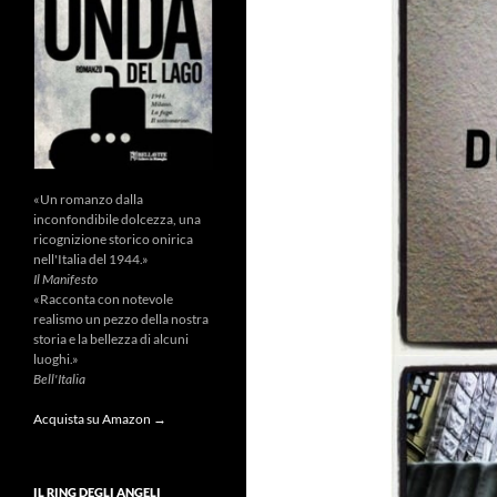
«Un romanzo dalla
inconfondibile dolcezza, una
ricognizione storico onirica
nell'Italia del 1944.»
Il Manifesto
«Racconta con notevole
realismo un pezzo della nostra
storia e la bellezza di alcuni
luoghi.»
Bell'Italia
Acquista su Amazon →
IL RING DEGLI ANGELI