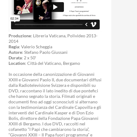
Produzione
: Libreria Vaticana, Polivideo 2013-
2014
Regia
: Valerio Scheggia
Autore
: Stefano Paolo Giussani
Durata
: 2 x 50′
Location
: Città del Vaticano, Bergamo
In occasione della canonizzazione di Giovanni
XXIII e Giovanni Paolo II, due documentari diffusi
dalla Radiotelevisione Svizzera e disponibili su
DVD, raccontano il lato inedito di due pontefici
che hanno segnato la storia. Filmati originali e
documenti fino ad oggi sconosciuti si alternano
con la testimonianza del Cardinale Capovilla e gli
interventi del Cardinale Kasper e di Don Ezio
Bolis, direttore della Fondazione Papa Giovanni
XXIII di Bergamo. I due DVD, raccolti nel
cofanetto “I Papi che cambiarono la storia”,
“Giovanni XXIII – Il Papa fuori programma” e