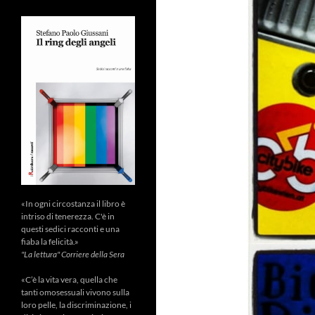
«In ogni circostanza il libro è
intriso di tenerezza. C'è in
questi sedici racconti e una
fiaba la felicità.»
"La lettura" Corriere della Sera
«C’è la vita vera, quella che
tanti omosessuali vivono sulla
loro pelle, la discriminazione, i