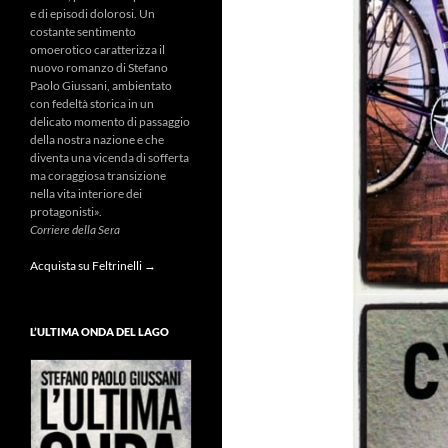
e di episodi dolorosi. Un
costante sentimento
omoerotico caratterizza il
nuovo romanzo di Stefano
Paolo Giussani, ambientato
con fedeltà storica in un
delicato momento di passaggio
della nostra nazione e che
diventa una vicenda di sofferta
ma coraggiosa transizione
nella vita interiore dei
protagonisti».
Corriere della Sera
Acquista su Feltrinelli →
L’ULTIMA ONDA DEL LAGO