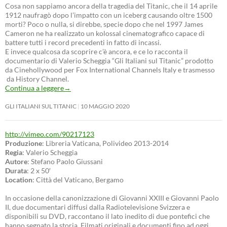
Cosa non sappiamo ancora della tragedia del Titanic, che il 14 aprile
1912 naufragò dopo l’impatto con un iceberg causando oltre 1500
morti? Poco o nulla, si direbbe, specie dopo che nel 1997 James
Cameron ne ha realizzato un kolossal cinematografico capace di
battere tutti i record precedenti in fatto di incassi.
E invece qualcosa da scoprire c’è ancora, e ce lo racconta il
documentario di Valerio Scheggia “Gli Italiani sul Titanic” prodotto
da Cinehollywood per Fox International Channels Italy e trasmesso
da History Channel.
Continua a leggere
→
GLI ITALIANI SUL TITANIC
10 MAGGIO 2020
http://vimeo.com/90217123
Produzione
: Libreria Vaticana, Polivideo 2013-2014
Regia
: Valerio Scheggia
Autore
: Stefano Paolo Giussani
Durata
: 2 x 50′
Location
: Città del Vaticano, Bergamo
In occasione della canonizzazione di Giovanni XXIII e Giovanni Paolo
II, due documentari diffusi dalla Radiotelevisione Svizzera e
disponibili su DVD, raccontano il lato inedito di due pontefici che
hanno segnato la storia. Filmati originali e documenti fino ad oggi