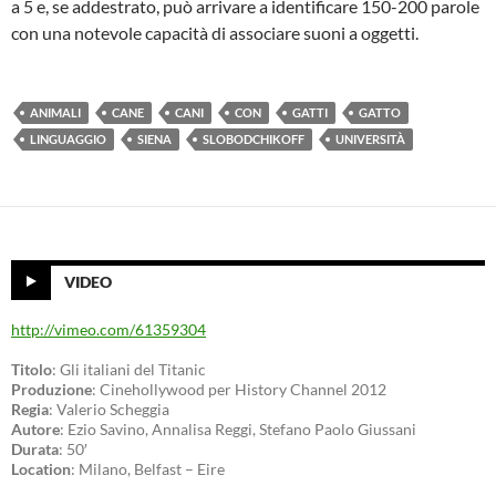
a 5 e, se addestrato, può arrivare a identificare 150-200 parole
con una notevole capacità di associare suoni a oggetti.
ANIMALI
CANE
CANI
CON
GATTI
GATTO
LINGUAGGIO
SIENA
SLOBODCHIKOFF
UNIVERSITÀ
VIDEO
http://vimeo.com/61359304
Titolo
: Gli italiani del Titanic
Produzione
: Cinehollywood per History Channel 2012
Regia
: Valerio Scheggia
Autore
: Ezio Savino, Annalisa Reggi, Stefano Paolo Giussani
Durata
: 50′
Location
: Milano, Belfast – Eire