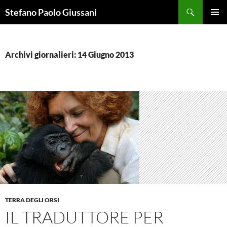
Vai
Cerca
Stefano Paolo Giussani
al
MENU
contenuto
PRINCI
Archivi giornalieri: 14 Giugno 2013
TERRA DEGLI ORSI
IL TRADUTTORE PER