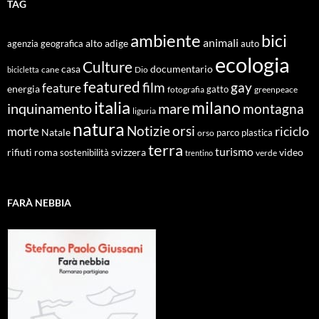
TAG
ambiente
bici
animali
alto adige
agenzia geografica
auto
ecologia
Culture
documentario
casa
cane
Dio
bicicletta
featured
film
gay
feature
energia
fotografia
gatto
greenpeace
italia
milano
inquinamento
mare
montagna
liguria
natura
Notizie
orsi
riciclo
morte
Natale
orso
parco
plastica
terra
turismo
roma
svizzera
video
rifiuti
sostenibilità
verde
trentino
FARÀ NEBBIA