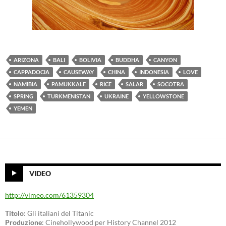
ARIZONA
BALI
BOLIVIA
BUDDHA
CANYON
CAPPADOCIA
CAUSEWAY
CHINA
INDONESIA
LOVE
NAMIBIA
PAMUKKALE
RICE
SALAR
SOCOTRA
SPRING
TURKMENISTAN
UKRAINE
YELLOWSTONE
YEMEN
VIDEO
http://vimeo.com/61359304
Titolo
: Gli italiani del Titanic
Produzione
: Cinehollywood per History Channel 2012