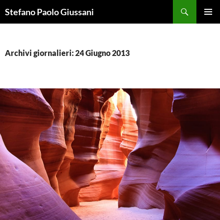
Vai
Cerca
Stefano Paolo Giussani
al
MENU
contenuto
PRINCI
Archivi giornalieri: 24 Giugno 2013