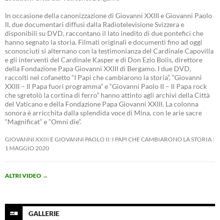
In occasione della canonizzazione di Giovanni XXIII e Giovanni Paolo
II, due documentari diffusi dalla Radiotelevisione Svizzera e
disponibili su DVD, raccontano il lato inedito di due pontefici che
hanno segnato la storia. Filmati originali e documenti fino ad oggi
sconosciuti si alternano con la testimonianza del Cardinale Capovilla
e gli interventi del Cardinale Kasper e di Don Ezio Bolis, direttore
della Fondazione Papa Giovanni XXIII di Bergamo. I due DVD,
raccolti nel cofanetto “I Papi che cambiarono la storia”, “Giovanni
XXIII – Il Papa fuori programma” e “Giovanni Paolo II – Il Papa rock
che sgretolò la cortina di ferro” hanno attinto agli archivi della Città
del Vaticano e della Fondazione Papa Giovanni XXIII. La colonna
sonora è arricchita dalla splendida voce di Mina, con le arie sacre
“Magnificat” e “Omni die”.
GIOVANNI XXIII E GIOVANNI PAOLO II: I PAPI CHE CAMBIARONO LA STORIA
1 MAGGIO 2020
ALTRI VIDEO
→
GALLERIE