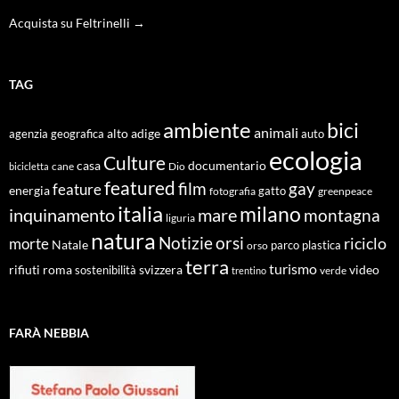
Acquista su Feltrinelli →
TAG
ambiente
bici
animali
alto adige
agenzia geografica
auto
ecologia
Culture
documentario
casa
cane
Dio
bicicletta
featured
film
gay
feature
energia
fotografia
gatto
greenpeace
italia
milano
inquinamento
mare
montagna
liguria
natura
Notizie
orsi
riciclo
morte
Natale
orso
parco
plastica
terra
turismo
roma
svizzera
video
rifiuti
sostenibilità
verde
trentino
FARÀ NEBBIA