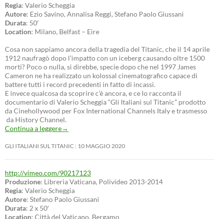
Regia
: Valerio Scheggia
Autore
: Ezio Savino, Annalisa Reggi, Stefano Paolo Giussani
Durata
: 50′
Location
: Milano, Belfast – Eire
Cosa non sappiamo ancora della tragedia del Titanic, che il 14 aprile
1912 naufragò dopo l’impatto con un iceberg causando oltre 1500
morti? Poco o nulla, si direbbe, specie dopo che nel 1997 James
Cameron ne ha realizzato un kolossal cinematografico capace di
battere tutti i record precedenti in fatto di incassi.
E invece qualcosa da scoprire c’è ancora, e ce lo racconta il
documentario di Valerio Scheggia “Gli Italiani sul Titanic” prodotto
da Cinehollywood per Fox International Channels Italy e trasmesso
da History Channel.
Continua a leggere
→
GLI ITALIANI SUL TITANIC
10 MAGGIO 2020
http://vimeo.com/90217123
Produzione
: Libreria Vaticana, Polivideo 2013-2014
Regia
: Valerio Scheggia
Autore
: Stefano Paolo Giussani
Durata
: 2 x 50′
Location
: Città del Vaticano, Bergamo