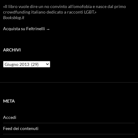
«Il libro vuole dire un no convinto all’omofobia e nasce dal primo
crowdfunding italiano dedicato a racconti LGBT.»
Booksblog.it
Acquista su Feltrinelli →
ARCHIVI
Archivi
META
Accedi
Feed dei contenuti