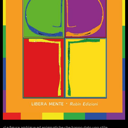
«Le figure ambigue ed enigmatiche che hanno dato uno stile