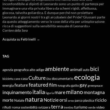
inconfondibile ai dipinti di Leonardo sono un punto di partenza per
immaginare una vita privata libera da schemi rigidi, affettuosa,
giocosa, talvolta goliardica. E dunque perché non proiettare
Leonardo ai giorni nostri tra gli arcobaleni del Pride? Giussani parte
da questo atteggiamento verso le cose della vita per un’esplorazione
ricca di suggestioni sulla sensibilità sessuale di Leonardo.»
Corriere della Sera
Acquista su Feltrinelli →
TAG
ambiente
bici
animali
alto adige
agenzia geografica
auto
ecologia
Culture
documentario
casa
cane
Dio
bicicletta
featured
film
gay
feature
energia
fotografia
gatto
greenpeace
italia
milano
inquinamento
mare
montagna
liguria
natura
Notizie
orsi
riciclo
morte
Natale
orso
parco
plastica
terra
turismo
roma
svizzera
video
rifiuti
sostenibilità
verde
trentino