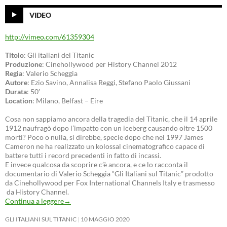
VIDEO
http://vimeo.com/61359304
Titolo
: Gli italiani del Titanic
Produzione
: Cinehollywood per History Channel 2012
Regia
: Valerio Scheggia
Autore
: Ezio Savino, Annalisa Reggi, Stefano Paolo Giussani
Durata
: 50′
Location
: Milano, Belfast – Eire
Cosa non sappiamo ancora della tragedia del Titanic, che il 14 aprile
1912 naufragò dopo l’impatto con un iceberg causando oltre 1500
morti? Poco o nulla, si direbbe, specie dopo che nel 1997 James
Cameron ne ha realizzato un kolossal cinematografico capace di
battere tutti i record precedenti in fatto di incassi.
E invece qualcosa da scoprire c’è ancora, e ce lo racconta il
documentario di Valerio Scheggia “Gli Italiani sul Titanic” prodotto
da Cinehollywood per Fox International Channels Italy e trasmesso
da History Channel.
Continua a leggere
→
GLI ITALIANI SUL TITANIC
10 MAGGIO 2020