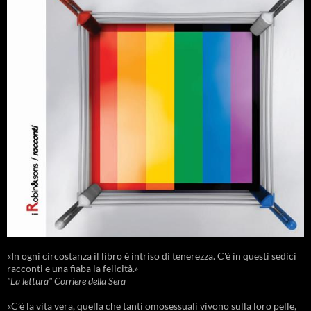
«In ogni circostanza il libro è intriso di tenerezza. C'è in questi sedici
racconti e una fiaba la felicità.»
"La lettura" Corriere della Sera
«C’è la vita vera, quella che tanti omosessuali vivono sulla loro pelle,