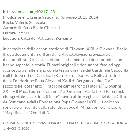
http://vimeo.com/90217123
Produzione
: Libreria Vaticana, Polivideo 2013-2014
Regia
: Valerio Scheggia
Autore
: Stefano Paolo Giussani
Durata
: 2 x 50′
Location
: Città del Vaticano, Bergamo
In occasione della canonizzazione di Giovanni XXIII e Giovanni Paolo
II, due documentari diffusi dalla Radiotelevisione Svizzera e
disponibili su DVD, raccontano il lato inedito di due pontefici che
hanno segnato la storia. Filmati originali e documenti fino ad oggi
sconosciuti si alternano con la testimonianza del Cardinale Capovilla
e gli interventi del Cardinale Kasper e di Don Ezio Bolis, direttore
della Fondazione Papa Giovanni XXIII di Bergamo. I due DVD,
raccolti nel cofanetto “I Papi che cambiarono la storia”, “Giovanni
XXIII – Il Papa fuori programma” e “Giovanni Paolo II – Il Papa rock
che sgretolò la cortina di ferro” hanno attinto agli archivi della Città
del Vaticano e della Fondazione Papa Giovanni XXIII. La colonna
sonora è arricchita dalla splendida voce di Mina, con le arie sacre
“Magnificat” e “Omni die”.
GIOVANNI XXIII E GIOVANNI PAOLO II: I PAPI CHE CAMBIARONO LA STORIA
1 MAGGIO 2020